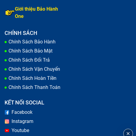
Cảm ứng
Giới thiệu Bảo Hành
Film
One
Lớp kính ngoài
Khi 1 trong 4 lớp cấu tạo màn hình này bị tổn thương,
CHÍNH SÁCH
khả năng điện thoại iPhone 15 Pro Max bị hỏng màn
Chính Sách Bảo Hành
hình là tương đối cao. Câu hỏi đặt ra là, vì sao có lúc
cần thay nguyên bộ màn hình, có lúc chỉ cần thay mặt
Chính Sách Bảo Mật
kính? Chúng khác nhau ở điểm nào?
Chính Sách Đổi Trả
Chính Sách Vận Chuyển
Chính Sách Hoàn Tiền
Chính Sách Thanh Toán
KẾT NỐI SOCIAL
Facebook
Instagram
Youtube