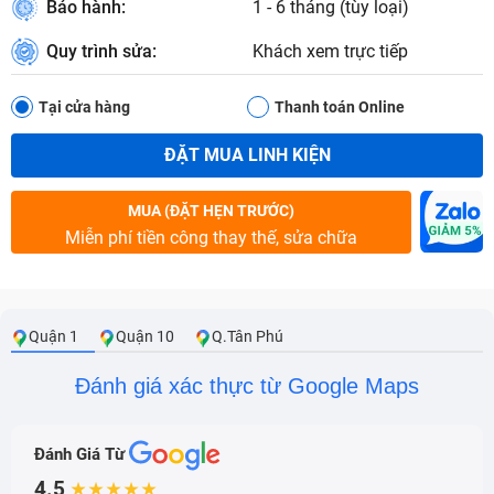
Bảo hành:
1 - 6 tháng (tùy loại)
Quy trình sửa:
Khách xem trực tiếp
Tại cửa hàng
Thanh toán Online
ĐẶT MUA LINH KIỆN
MUA (ĐẶT HẸN TRƯỚC)
Miễn phí tiền công thay thế, sửa chữa
Quận 1
Quận 10
Q.Tân Phú
Đánh giá xác thực từ Google Maps
Đánh Giá Từ
4.5
★★★★★