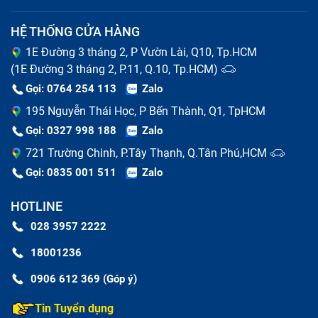
HỆ THỐNG CỬA HÀNG
Cảm ứng bị liệt, không nhận thao tác người dùng,
1E Đường 3 tháng 2, P Vườn Lài, Q10, Tp.HCM
có thể ở vài điểm hoặc cả màn.
(1E Đường 3 tháng 2, P.11, Q.10, Tp.HCM)
Cảm ứng bị chậm hoặc loạn, tự động chạy mà
Gọi: 0764 254 113
Zalo
không có người dùng tác động.
195 Nguyễn Thái Học, P Bến Thành, Q1, TpHCM
Gọi: 0327 998 188
Zalo
Nên thay full bộ màn hình iPhone 15
721 Trường Chinh, P.Tây Thạnh, Q.Tân Phú,HCM
Pro Max hay thay mặt kính điện thoại
Gọi: 0835 001 511
Zalo
Để biết khi nào cần thay màn hình điện thoại iPhone
HOTLINE
15 Pro Max , bạn cần nắm được cấu tạo của màn hình
028 3957 2222
điện thoại iPhone 15 Pro Max trước. Cũng như hầu
18001236
hết các dòng smartphone khác, màn hình điện thoại
iPhone 15 Pro Max có 4 phần:
0906 612 369 (Góp ý)
Màn hình LCD
Tin Tuyển dụng