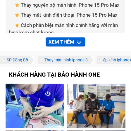
Thay nguyên bộ màn hình iPhone 15 Pro Max
Thay mặt kính điện thoại iPhone 15 Pro Max
Cách phân biệt màn hình chính hãng với màn
hình kém chất lượng
XEM THÊM
Mẹo nhỏ giúp bạn phân biệt 2 loại màn hình:
Thay màn hình điện thoại tại nhà nên hay
không?
SP Đồng Bộ
Thay màn hình iphone 8
ép kính iphone 
Bảo hành one thay màn hình iPhone 15 Pro
KHÁCH HÀNG TẠI BẢO HÀNH ONE
Max nhanh chóng, chất lượng
Quy trình sửa chữa, thay màn hình iPhone 15
Pro Max tại Bảo Hành One
Tạm kết
Dấu hiệu cần thay màn hình điện thoại