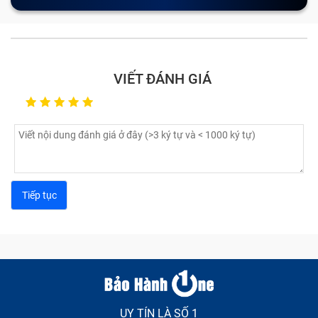
VIẾT ĐÁNH GIÁ
Hình ảnh hiển thị sai tông màu (loang, nhòe màu).
Màn hình xuất hiện các sọc, đốm màu, đốm sáng.
Không thể hiển thị hình ảnh, màn hình chỉ có màu
đen.
UY TÍN LÀ SỐ 1