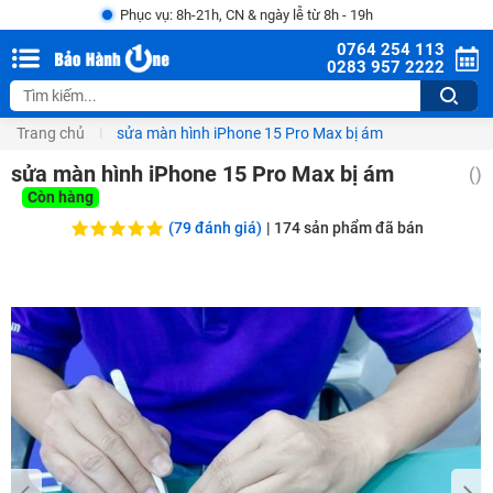
Phục vụ: 8h-21h, CN & ngày lễ từ 8h - 19h
0764 254 113
0283 957 2222
Trang chủ
sửa màn hình iPhone 15 Pro Max bị ám
sửa màn hình iPhone 15 Pro Max bị ám
()
Còn hàng
(79 đánh giá)
|
174
sản phẩm đã bán