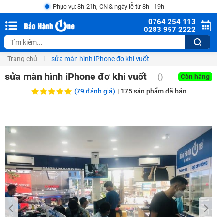
Phục vụ: 8h-21h, CN & ngày lễ từ 8h - 19h
0764 254 113
0283 957 2222
Trang chủ
sửa màn hình iPhone đơ khi vuốt
sửa màn hình iPhone đơ khi vuốt
()
Còn hàng
(79 đánh giá)
|
175
sản phẩm đã bán