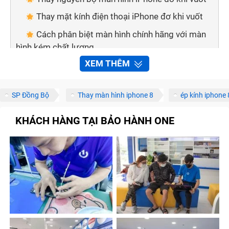
Thay mặt kính điện thoại iPhone đơ khi vuốt
Cách phân biệt màn hình chính hãng với màn
hình kém chất lượng
XEM THÊM
Mẹo nhỏ giúp bạn phân biệt 2 loại màn hình:
Thay màn hình điện thoại tại nhà nên hay
không?
SP Đồng Bộ
Thay màn hình iphone 8
ép kính iphone 
Bảo hành one thay màn hình iPhone đơ khi
KHÁCH HÀNG TẠI BẢO HÀNH ONE
vuốt nhanh chóng, chất lượng
Quy trình sửa chữa, thay màn hình iPhone đơ
khi vuốt tại Bảo Hành One
Tạm kết
Dấu hiệu cần thay màn hình điện thoại
iPhone đơ khi vuốt