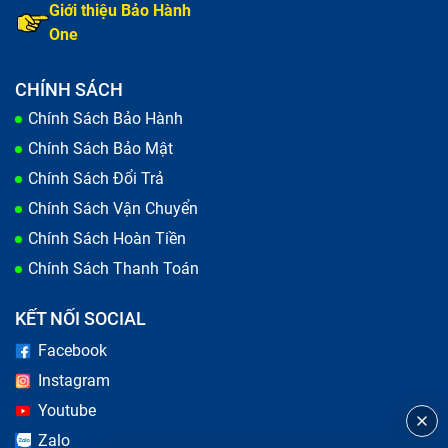
Giới thiệu Bảo Hành
Film
One
Lớp kính ngoài
Khi 1 trong 4 lớp cấu tạo màn hình này bị tổn thương,
CHÍNH SÁCH
khả năng điện thoại iPhone đơ khi vuốt bị hỏng màn
Chính Sách Bảo Hành
hình là tương đối cao. Câu hỏi đặt ra là, vì sao có lúc
cần thay nguyên bộ màn hình, có lúc chỉ cần thay mặt
Chính Sách Bảo Mật
kính? Chúng khác nhau ở điểm nào?
Chính Sách Đổi Trả
Chính Sách Vận Chuyển
Chính Sách Hoàn Tiền
Chính Sách Thanh Toán
KẾT NỐI SOCIAL
Facebook
Instagram
Youtube
Zalo