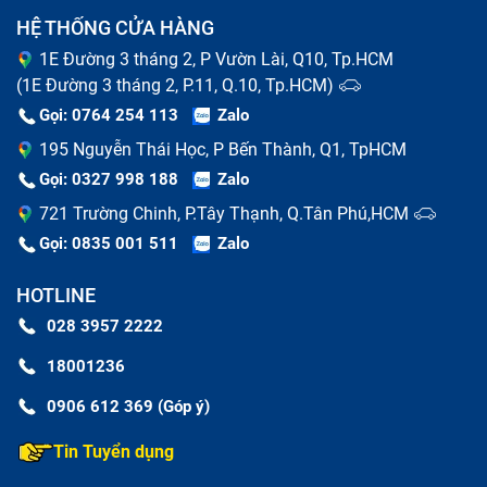
HỆ THỐNG CỬA HÀNG
Cảm ứng bị liệt, không nhận thao tác người dùng,
1E Đường 3 tháng 2, P Vườn Lài, Q10, Tp.HCM
có thể ở vài điểm hoặc cả màn.
(1E Đường 3 tháng 2, P.11, Q.10, Tp.HCM)
Cảm ứng bị chậm hoặc loạn, tự động chạy mà
Gọi: 0764 254 113
Zalo
không có người dùng tác động.
195 Nguyễn Thái Học, P Bến Thành, Q1, TpHCM
Gọi: 0327 998 188
Zalo
Nên thay full bộ màn hình iPhone đơ
721 Trường Chinh, P.Tây Thạnh, Q.Tân Phú,HCM
khi vuốt hay thay mặt kính điện thoại
Gọi: 0835 001 511
Zalo
Để biết khi nào cần thay màn hình điện thoại iPhone
HOTLINE
đơ khi vuốt, bạn cần nắm được cấu tạo của màn hình
028 3957 2222
điện thoại iPhone đơ khi vuốt trước. Cũng như hầu hết
18001236
các dòng smartphone khác, màn hình điện thoại
iPhone đơ khi vuốt có 4 phần:
0906 612 369 (Góp ý)
Màn hình LCD
Tin Tuyển dụng
Cảm ứng