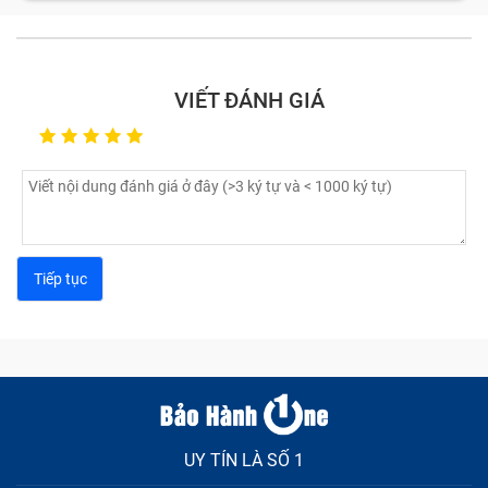
VIẾT ĐÁNH GIÁ
Hình ảnh hiển thị sai tông màu (loang, nhòe màu).
Màn hình xuất hiện các sọc, đốm màu, đốm sáng.
Không thể hiển thị hình ảnh, màn hình chỉ có màu
đen.
UY TÍN LÀ SỐ 1