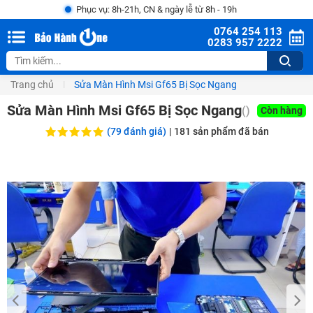
Phục vụ: 8h-21h, CN & ngày lễ từ 8h - 19h
0764 254 113
0283 957 2222
Trang chủ
Sửa Màn Hình Msi Gf65 Bị Sọc Ngang
Sửa Màn Hình Msi Gf65 Bị Sọc Ngang
()
Còn hàng
(79 đánh giá)
|
181
sản phẩm đã bán