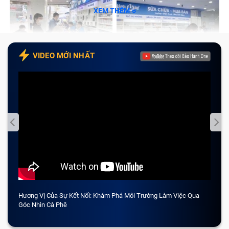
XEM THÊM
VIDEO MỚI NHẤT
Hương Vị Của Sự Kết Nối: Khám Phá Môi Trường Làm Việc Qua
CẢM 
Góc Nhìn Cà Phê