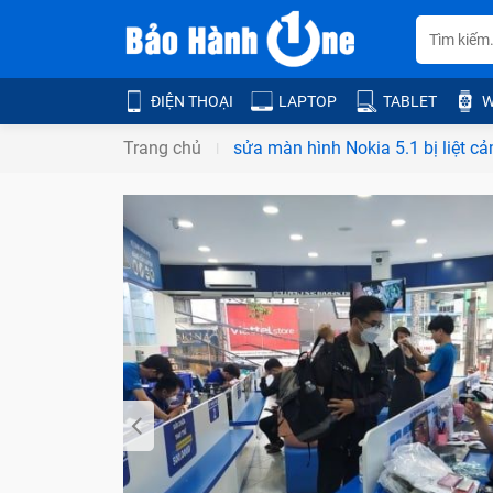
ĐIỆN THOẠI
LAPTOP
TABLET
W
Trang chủ
sửa màn hình Nokia 5.1 bị liệt c