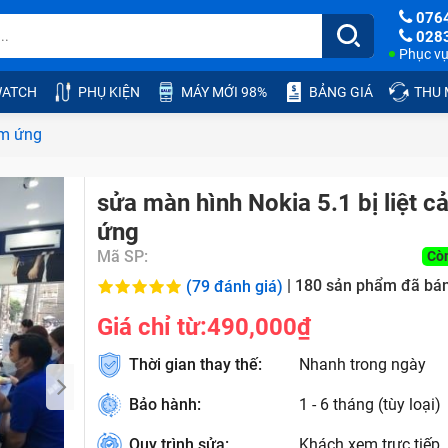
076
028
Phục vụ:
ATCH
PHỤ KIỆN
MÁY MỚI 98%
BẢNG GIÁ
THU
ảm ứng
sửa màn hình Nokia 5.1 bị liệt 
ứng
Mã SP:
Cò
|
180
sản phẩm đã bá
(79 đánh giá)
Giá chỉ từ:
490,000₫
Thời gian thay thế:
Nhanh trong ngày
Bảo hành:
1 - 6 tháng (tùy loại)
Quy trình sửa:
Khách xem trực tiếp