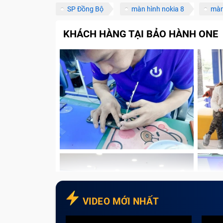
SP Đồng Bộ
màn hình nokia 8
màn
KHÁCH HÀNG TẠI BẢO HÀNH ONE
VIDEO MỚI NHẤT