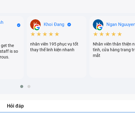
sh
Khoi Đang
Ngan Nguuye
★★★★★
★★★★★
nhân viên 195 phục vụ tốt
Nhân viên thân thiện n
 get the
thay thế linh kiện nhanh
tình, cửa hàng trang tr
staff is so
mắt
rous.
Hỏi đáp