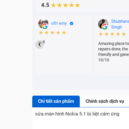
4.5
★★★★★
Shubhan
ofri einy
Singh
★★★★★
★★★★★
‹
null
Amazing place to
repairs done, the 
friendly and gene
10/10
Chi tiết sản phẩm
Chính sách dịch vụ
sửa màn hình Nokia 5.1 bị liệt cảm ứng