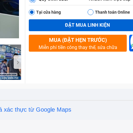
Tại cửa hàng
Thanh toán Online
ĐẶT MUA LINH KIỆN
Bảo Hành One
MUA (ĐẶT HẸN TRƯỚC)
Miễn phí tiền công thay thế, sửa chữa
›
á xác thực từ Google Maps