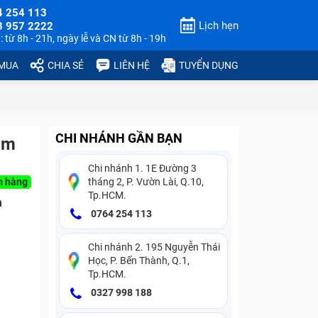
4 254 113
Lịch hẹn
3 957 2222
 từ 8h - 21h, ngày lễ và CN từ 8h - 19h
 MUA
CHIA SẺ
LIÊN HỆ
TUYỂN DỤNG
CHI NHÁNH GẦN BẠN
cảm
Chi nhánh 1. 1E Đường 3
n hàng
tháng 2, P. Vườn Lài, Q.10,
Tp.HCM.
n
0764 254 113
Chi nhánh 2. 195 Nguyễn Thái
Học, P. Bến Thành, Q.1,
Tp.HCM.
0327 998 188