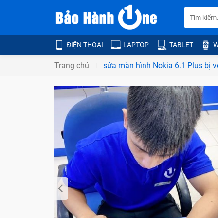
ĐIỆN THOẠI
LAPTOP
TABLET
W
Trang chủ
sửa màn hình Nokia 6.1 Plus bị v