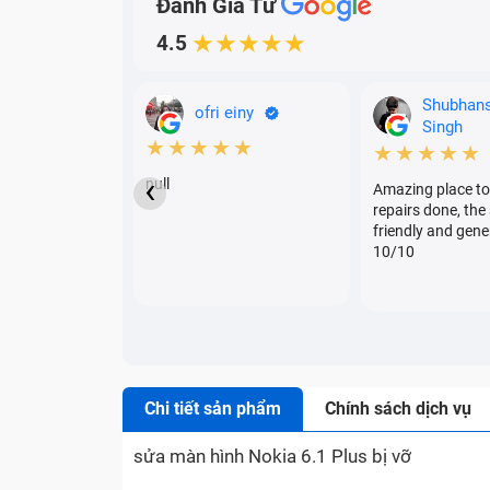
Đánh Giá Từ
4.5
★★★★★
Shubhan
ofri einy
Singh
★★★★★
★★★★★
‹
null
Amazing place to
repairs done, the 
friendly and gene
10/10
Chi tiết sản phẩm
Chính sách dịch vụ
sửa màn hình Nokia 6.1 Plus bị vỡ