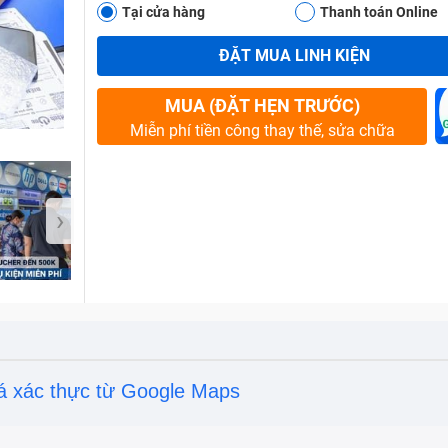
Tại cửa hàng
Thanh toán Online
ĐẶT MUA LINH KIỆN
Bảo Hành One
MUA (ĐẶT HẸN TRƯỚC)
Miễn phí tiền công thay thế, sửa chữa
›
á xác thực từ Google Maps