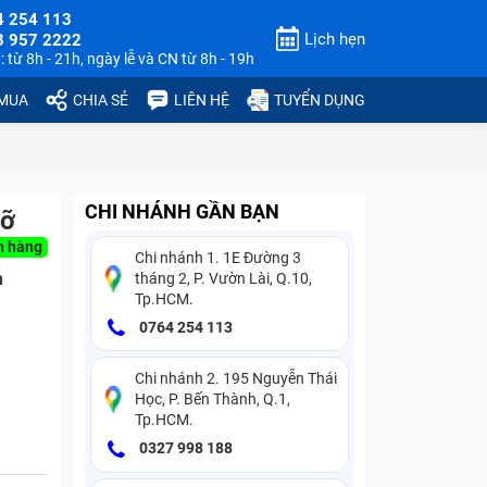
4 254 113
Lịch hẹn
3 957 2222
 từ 8h - 21h, ngày lễ và CN từ 8h - 19h
 MUA
CHIA SẺ
LIÊN HỆ
TUYỂN DỤNG
CHI NHÁNH GẦN BẠN
vỡ
n hàng
Chi nhánh 1. 1E Đường 3
n
tháng 2, P. Vườn Lài, Q.10,
Tp.HCM.
0764 254 113
Chi nhánh 2. 195 Nguyễn Thái
Học, P. Bến Thành, Q.1,
Tp.HCM.
0327 998 188