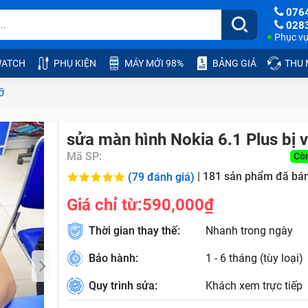
076
028
Phục vụ:
ATCH
PHỤ KIỆN
MÁY MỚI 98%
BẢNG GIÁ
THU
ỡ
sửa màn hình Nokia 6.1 Plus bị 
Mã SP:
Cò
|
181
sản phẩm đã bá
(79 đánh giá)
Giá chỉ từ:
590,000₫
Thời gian thay thế:
Nhanh trong ngày
Bảo hành:
1 - 6 tháng (tùy loại)
Quy trình sửa:
Khách xem trực tiếp