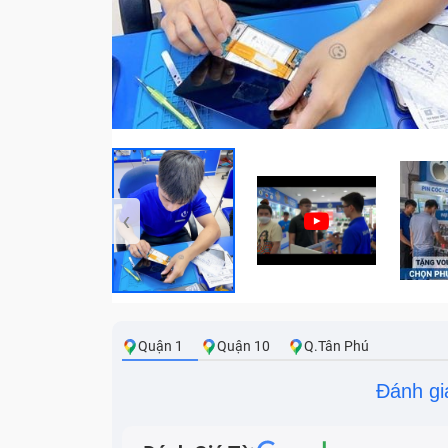
‹
Quận 1
Quận 10
Q.Tân Phú
Đánh gi