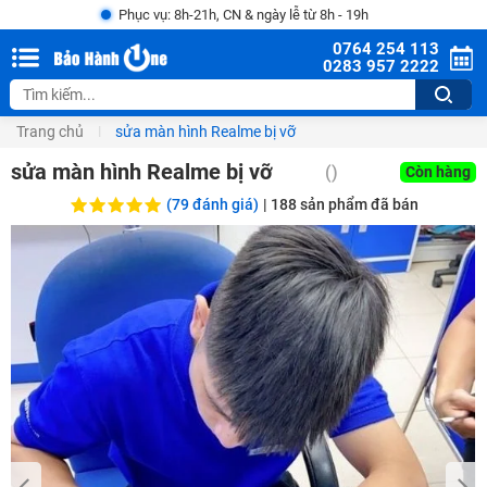
Phục vụ: 8h-21h, CN & ngày lễ từ 8h - 19h
0764 254 113
0283 957 2222
Trang chủ
sửa màn hình Realme bị vỡ
sửa màn hình Realme bị vỡ
()
Còn hàng
(79 đánh giá)
|
188
sản phẩm đã bán