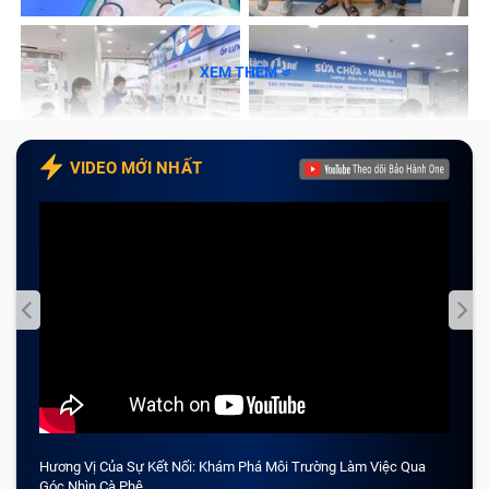
XEM THÊM
VIDEO MỚI NHẤT
Hương Vị Của Sự Kết Nối: Khám Phá Môi Trường Làm Việc Qua
CẢM 
Góc Nhìn Cà Phê