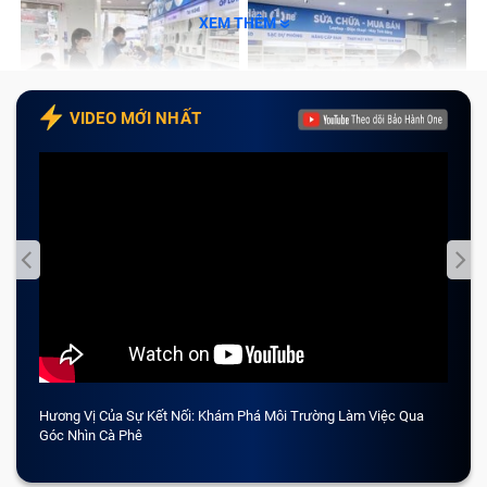
XEM THÊM
VIDEO MỚI NHẤT
Hương Vị Của Sự Kết Nối: Khám Phá Môi Trường Làm Việc Qua
CẢM 
Góc Nhìn Cà Phê