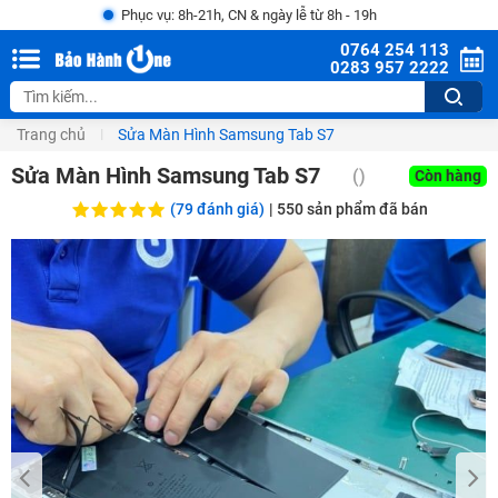
Phục vụ: 8h-21h, CN & ngày lễ từ 8h - 19h
0764 254 113
0283 957 2222
Trang chủ
Sửa Màn Hình Samsung Tab S7
Sửa Màn Hình Samsung Tab S7
()
Còn hàng
(79 đánh giá)
|
550
sản phẩm đã bán