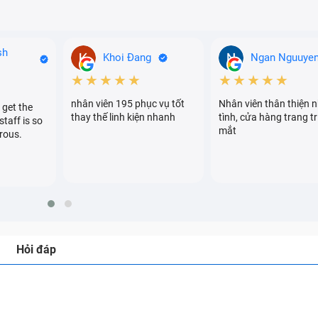
sh
Khoi Đang
Ngan Nguuye
★★★★★
★★★★★
nhân viên 195 phục vụ tốt
Nhân viên thân thiện n
 get the
thay thế linh kiện nhanh
tình, cửa hàng trang tr
staff is so
mắt
rous.
Hỏi đáp