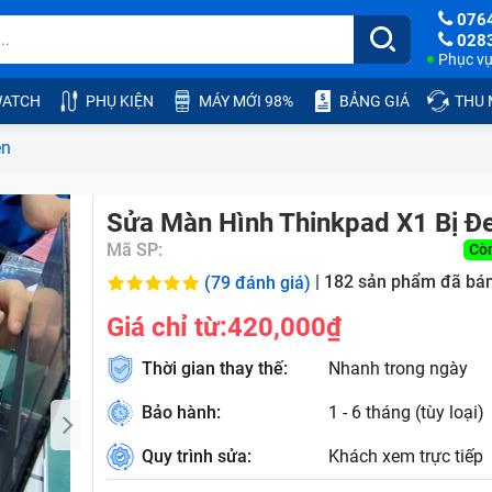
076
028
Phục vụ:
ATCH
PHỤ KIỆN
MÁY MỚI 98%
BẢNG GIÁ
THU
en
Sửa Màn Hình Thinkpad X1 Bị Đ
Mã SP:
Cò
|
182
sản phẩm đã bá
(79 đánh giá)
Giá chỉ từ:
420,000₫
Thời gian thay thế:
Nhanh trong ngày
Bảo hành:
1 - 6 tháng (tùy loại)
Quy trình sửa:
Khách xem trực tiếp