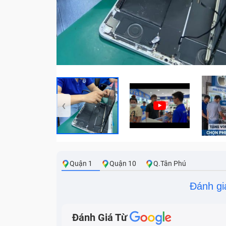
‹
Quận 1
Quận 10
Q.Tân Phú
Đánh gi
Đánh Giá Từ