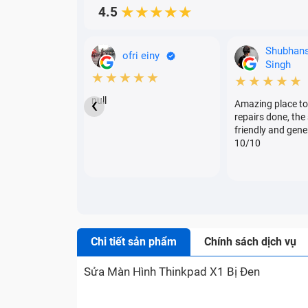
4.5
★★★★★
Shubhan
ofri einy
Singh
★★★★★
★★★★★
‹
null
Amazing place to
repairs done, the 
friendly and gene
10/10
Chi tiết sản phẩm
Chính sách dịch vụ
Sửa Màn Hình Thinkpad X1 Bị Đen