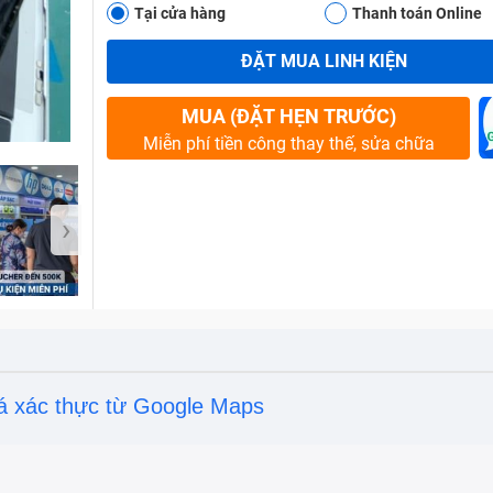
Tại cửa hàng
Thanh toán Online
ĐẶT MUA LINH KIỆN
Bảo Hành One
MUA (ĐẶT HẸN TRƯỚC)
Miễn phí tiền công thay thế, sửa chữa
›
á xác thực từ Google Maps