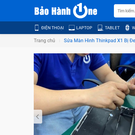
ĐIỆN THOẠI
LAPTOP
TABLET
W
Trang chủ
Sửa Màn Hình Thinkpad X1 Bị Đ