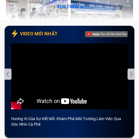
XEM THÊM
VIDEO MỚI NHẤT
Hương Vị Của Sự Kết Nối: Khám Phá Môi Trường Làm Việc Qua
CẢM 
Góc Nhìn Cà Phê