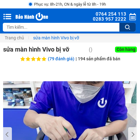
Phục vụ: 8h-21h, CN & ngày lễ từ 8h - 19h
0764 254 113
0283 957 2222
Trang chủ
sửa màn hình Vivo bị vỡ
sửa màn hình Vivo bị vỡ
()
Còn hàng
(79 đánh giá)
|
194
sản phẩm đã bán