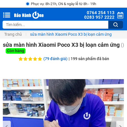
Phục vụ: 8h-21h, CN & ngày lễ từ 8h - 19h
0764 254 113
0283 957 2222
Trang chủ
sửa màn hình Xiaomi Poco X3 bị loạn cảm ứng
sửa màn hình Xiaomi Poco X3 bị loạn cảm ứng
()
Còn hàng
(79 đánh giá)
|
199
sản phẩm đã bán