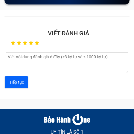
VIẾT ĐÁNH GIÁ
UY TÍN LÀ SỐ 1