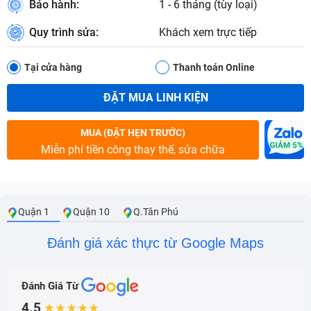
Bảo hành:
1 - 6 tháng (tùy loại)
Quy trình sửa:
Khách xem trực tiếp
Tại cửa hàng
Thanh toán Online
ĐẶT MUA LINH KIỆN
MUA (ĐẶT HẸN TRƯỚC)
Miễn phí tiền công thay thế, sửa chữa
Quận 1
Quận 10
Q.Tân Phú
Đánh giá xác thực từ Google Maps
Đánh Giá Từ
4.5
★★★★★