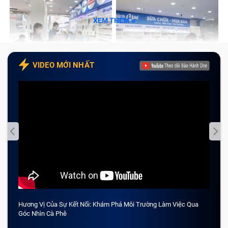
XEM THÊM
VIDEO MỚI NHẤT
Hương Vị Của Sự Kết Nối: Khám Phá Môi Trường Làm Việc Qua
CẢM 
Góc Nhìn Cà Phê