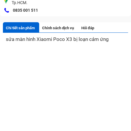
Tp.HCM.
0835 001 511
Chi tiết sản phẩm
Chính sách dịch vụ
Hỏi đáp
sửa màn hình Xiaomi Poco X3 bị loạn cảm ứng