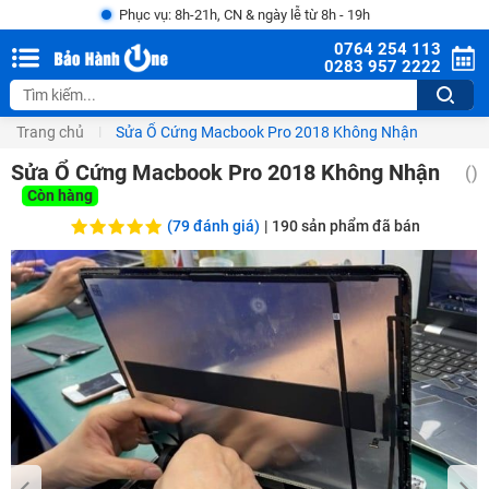
Phục vụ: 8h-21h, CN & ngày lễ từ 8h - 19h
0764 254 113
0283 957 2222
Trang chủ
Sửa Ổ Cứng Macbook Pro 2018 Không Nhận
Sửa Ổ Cứng Macbook Pro 2018 Không Nhận
()
Còn hàng
(79 đánh giá)
|
190
sản phẩm đã bán