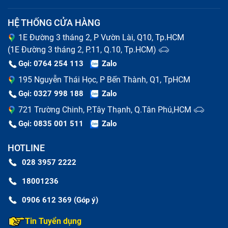
Ứng dụng
: Thường được sử dụng cho các laptop cũ
HỆ THỐNG CỬA HÀNG
hoặc các laptop không hỗ trợ các loại giao diện nhanh
1E Đường 3 tháng 2, P Vườn Lài, Q10, Tp.HCM
hơn.
(1E Đường 3 tháng 2, P.11, Q.10, Tp.HCM)
Gọi: 0764 254 113
Zalo
NVMe SSD
195 Nguyễn Thái Học, P Bến Thành, Q1, TpHCM
Gọi: 0327 998 188
Zalo
NVMe SSD (Non-Volatile Memory Express Solid State
721 Trường Chinh, P.Tây Thạnh, Q.Tân Phú,HCM
Drive) là loại ổ cứng thể rắn (SSD) sử dụng giao diện
Gọi: 0835 001 511
Zalo
NVMe, được thiết kế để khai thác tối đa tốc độ của bộ
nhớ flash NAND. Giao diện NVMe sử dụng kết nối
HOTLINE
PCIe (Peripheral Component Interconnect Express)
028 3957 2222
thay vì chuẩn SATA, giúp cung cấp tốc độ đọc và ghi
18001236
cao gấp nhiều lần so với các ổ SATA SSD truyền thống.
0906 612 369 (Góp ý)
Tin Tuyển dụng