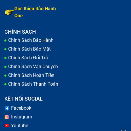
Giới thiệu Bảo Hành
One
CHÍNH SÁCH
Chính Sách Bảo Hành
Chính Sách Bảo Mật
Chính Sách Đổi Trả
Tốc độ đọc và ghi của NVMe SSD có thể lên đến 3,000
Chính Sách Vận Chuyển
MB/s đến 7,000 MB/s, tùy thuộc vào phiên bản PCIe
Chính Sách Hoàn Tiền
được sử dụng.
Chính Sách Thanh Toán
Ứng dụng
: Dùng cho các laptop cao cấp, chơi game,
hoặc các máy tính xách tay cần hiệu suất cao.
KẾT NỐI SOCIAL
Facebook
M.2 SSD
Instagram
M.2 SSD là loại ổ cứng thể rắn (SSD) có kích thước
Youtube