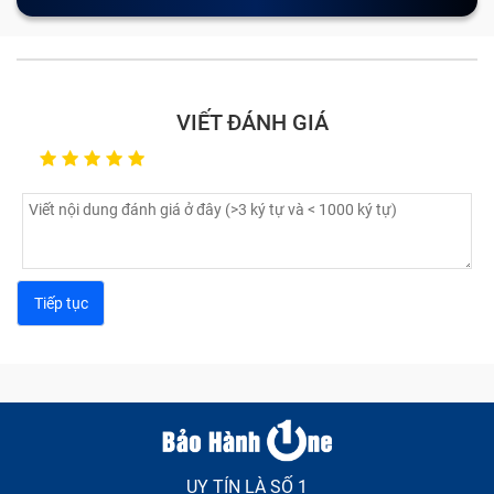
Đặc điểm nổi bật của SATA SSD là tốc độ đọc và ghi
trung bình từ 500 MB/s đến 550 MB/s, giúp cải thiện
tốc độ khởi động hệ điều hành và tải ứng dụng so với
VIẾT ĐÁNH GIÁ
ổ cứng HDD truyền thống.
UY TÍN LÀ SỐ 1