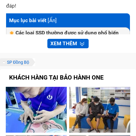
đáp!
Mục lục bài viết
[
Ẩn
]
Các loại SSD thường được sử dụng phổ biến
hiện nay
XEM THÊM
SATA SSD (SATA III)
NVMe SSD
SP Đồng Bộ
M.2 SSD
KHÁCH HÀNG TẠI BẢO HÀNH ONE
Dấu hiệu nhận biết cần nâng cấp SSD máy tính
Ổ Cứng Macbook Pro 2018 Không Nhận
Nguyên nhân ổ cứng SSD máy tính Ổ Cứng
Macbook Pro 2018 Không Nhận bị hỏng?
Quy trình nâng cấp ổ cứng SSD máy tính Ổ
Cứng Macbook Pro 2018 Không Nhận tại trung
tâm Bảo Hành One