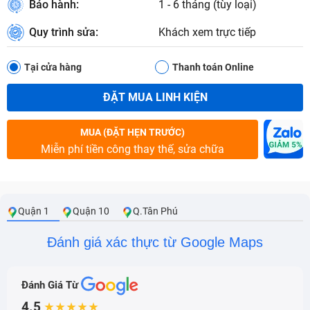
Bảo hành:
1 - 6 tháng (tùy loại)
Quy trình sửa:
Khách xem trực tiếp
Tại cửa hàng
Thanh toán Online
ĐẶT MUA LINH KIỆN
MUA (ĐẶT HẸN TRƯỚC)
Miễn phí tiền công thay thế, sửa chữa
Quận 1
Quận 10
Q.Tân Phú
Đánh giá xác thực từ Google Maps
Đánh Giá Từ
4.5
★★★★★