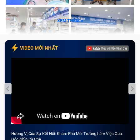
XEM THÊM
VIDEO MỚI NHẤT
Hương Vị Của Sự Kết Nối: Khám Phá Môi Trường Làm Việc Qua
CẢM 
Góc Nhìn Cà Phê