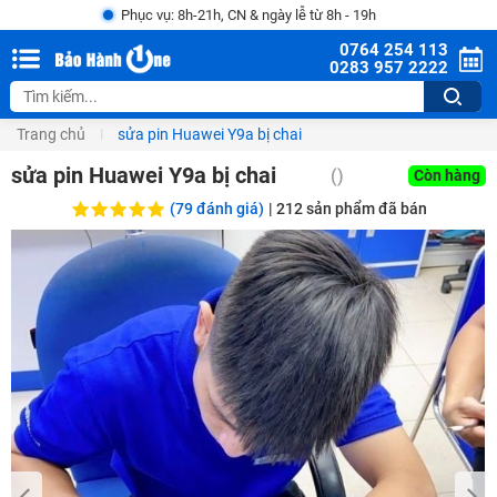
Phục vụ: 8h-21h, CN & ngày lễ từ 8h - 19h
0764 254 113
0283 957 2222
Trang chủ
sửa pin Huawei Y9a bị chai
sửa pin Huawei Y9a bị chai
()
Còn hàng
(79 đánh giá)
|
212
sản phẩm đã bán