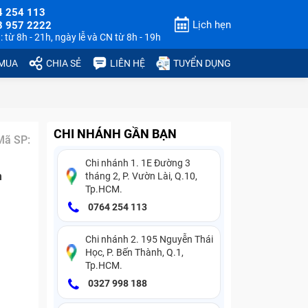
4 254 113
Lịch hẹn
3 957 2222
 từ 8h - 21h, ngày lễ và CN từ 8h - 19h
 MUA
CHIA SẺ
LIÊN HỆ
TUYỂN DỤNG
CHI NHÁNH GẦN BẠN
Mã SP:
Chi nhánh 1. 1E Đường 3
n
tháng 2, P. Vườn Lài, Q.10,
Tp.HCM.
0764 254 113
Chi nhánh 2. 195 Nguyễn Thái
Học, P. Bến Thành, Q.1,
Tp.HCM.
0327 998 188