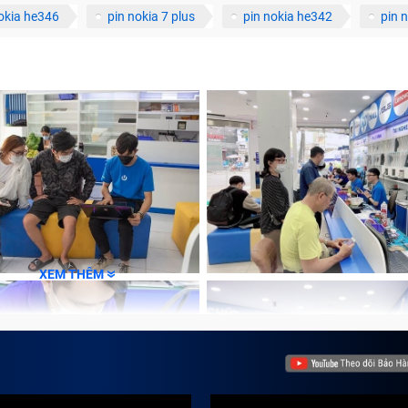
okia he346
pin nokia 7 plus
pin nokia he342
pin n
XEM THÊM