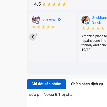
4.5
★★★★★
Shubhan
ofri einy
Singh
★★★★★
★★★★★
‹
null
Amazing place to
repairs done, the 
friendly and gene
10/10
Chi tiết sản phẩm
Chính sách dịch vụ
sửa pin Nokia 8.1 bị chai