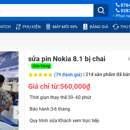
076
028
Phục vụ:
ATCH
PHỤ KIỆN
MÁY MỚI 98%
BẢNG GIÁ
THU
sửa pin Nokia 8.1 bị chai
Còn hàng
|
214
sản phẩm đã bá
(79 đánh giá)
Giá chỉ từ:
560,000₫
Thời gian thay thế:30- 60 phút
Bảo hành:3-6 tháng
Quy trình sửa:Khách xem trực tiếp