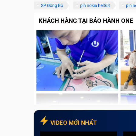
SP Đồng Bộ
pin nokia he363
pin n
KHÁCH HÀNG TẠI BẢO HÀNH ONE
VIDEO MỚI NHẤT