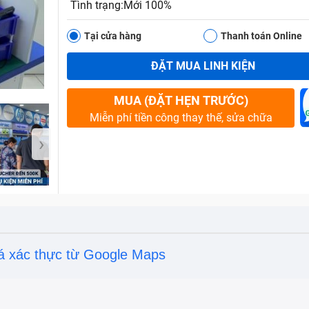
Tình trạng:Mới 100%
Tại cửa hàng
Thanh toán Online
Bảo Hành One
ĐẶT MUA LINH KIỆN
MUA (ĐẶT HẸN TRƯỚC)
Miễn phí tiền công thay thế, sửa chữa
›
á xác thực từ Google Maps