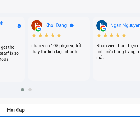
sh
Khoi Đang
Ngan Nguuye
★★★★★
★★★★★
nhân viên 195 phục vụ tốt
Nhân viên thân thiện n
 get the
thay thế linh kiện nhanh
tình, cửa hàng trang tr
staff is so
mắt
rous.
Hỏi đáp