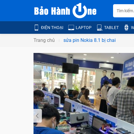
ĐIỆN THOẠI
LAPTOP
TABLET
W
Trang chủ
sửa pin Nokia 8.1 bị chai