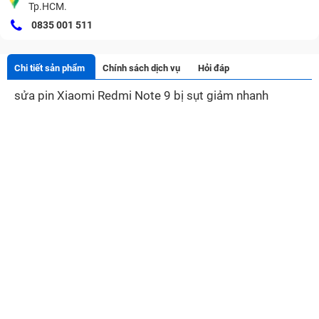
Tp.HCM.
0835 001 511
Chi tiết sản phẩm
Chính sách dịch vụ
Hỏi đáp
sửa pin Xiaomi Redmi Note 9 bị sụt giảm nhanh