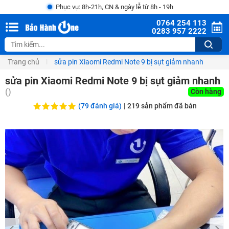
Phục vụ: 8h-21h, CN & ngày lễ từ 8h - 19h
0764 254 113
0283 957 2222
Trang chủ
sửa pin Xiaomi Redmi Note 9 bị sụt giảm nhanh
sửa pin Xiaomi Redmi Note 9 bị sụt giảm nhanh
()
Còn hàng
(79 đánh giá)
|
219
sản phẩm đã bán