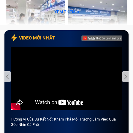
XEM THÊM
VIDEO MỚI NHẤT
Hương Vị Của Sự Kết Nối: Khám Phá Môi Trường Làm Việc Qua
CẢM 
Góc Nhìn Cà Phê