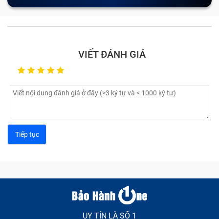
VIẾT ĐÁNH GIÁ
UY TÍN LÀ SỐ 1