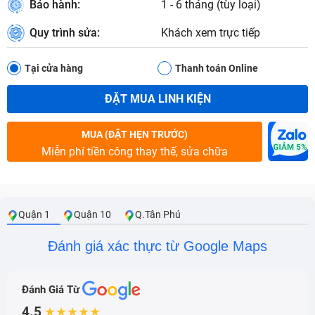
Bảo hành:
1 - 6 tháng (tùy loại)
Quy trình sửa:
Khách xem trực tiếp
Tại cửa hàng
Thanh toán Online
ĐẶT MUA LINH KIỆN
MUA (ĐẶT HẸN TRƯỚC)
Miễn phí tiền công thay thế, sửa chữa
Quận 1
Quận 10
Q.Tân Phú
Đánh giá xác thực từ Google Maps
Đánh Giá Từ
4.5
★★★★★