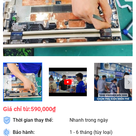
‹
›
Giá chỉ từ:
590,000₫
Thời gian thay thế:
Nhanh trong ngày
Bảo hành:
1 - 6 tháng (tùy loại)