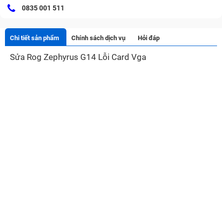
0835 001 511
Chi tiết sản phẩm
Chính sách dịch vụ
Hỏi đáp
Sửa Rog Zephyrus G14 Lỗi Card Vga