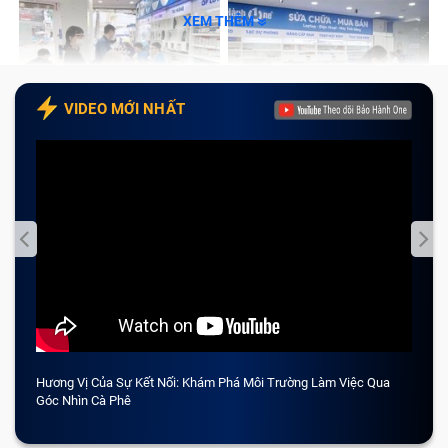
XEM THÊM
VIDEO MỚI NHẤT
Hương Vị Của Sự Kết Nối: Khám Phá Môi Trường Làm Việc Qua
CẢM 
Góc Nhìn Cà Phê