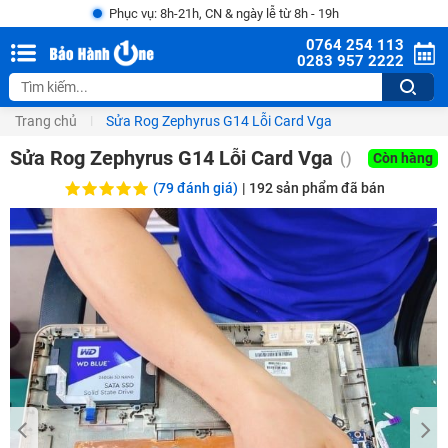
Phục vụ: 8h-21h, CN & ngày lễ từ 8h - 19h
0764 254 113
0283 957 2222
Trang chủ
Sửa Rog Zephyrus G14 Lỗi Card Vga
Sửa Rog Zephyrus G14 Lỗi Card Vga
()
Còn hàng
(79 đánh giá)
|
192
sản phẩm đã bán