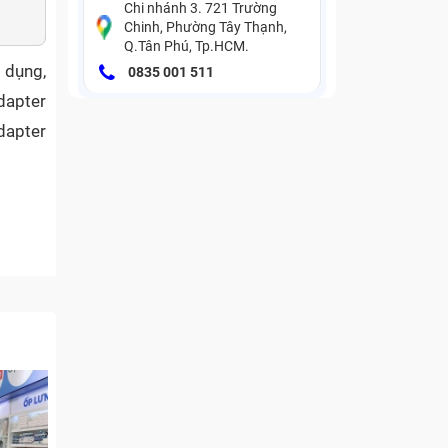
Chi nhánh 3. 721 Trường
Chinh, Phường Tây Thạnh,
Q.Tân Phú, Tp.HCM.
 dụng,
0835 001 511
dapter
dapter
er điện
úc này
thì lúc
 thì có