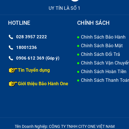
ể trở thành một người tiêu dùng thông thái, bạn cần trang 
UY TÍN LÀ SỐ 1
a được sản phẩm chính hãng để tránh mua nhầm hàng ké
HOTLINE
CHÍNH SÁCH
rface Pro liên tục.
g trôi nổi và hàng dựng, có bảo hành đầy đủ. Nếu bạn khôn
028 3957 2222
Chính Sách Bảo Hành
ng tâm, cửa hàng uy tín, hệ thống nhiều cửa hàng để có đư
Chính Sách Bảo Mật
18001236
h chóng và chất lượng nhất.
Chính Sách Đổi Trả
0906 612 369 (Góp ý)
Chính Sách Vận Chuyể
sản phẩm khi mang về nhà dùng thử và đội ngũ kỹ thuật viên
Tin Tuyển dụng
Chính Sách Hoàn Tiền
ủa bạn.
Chính Sách Thanh Toá
Giới thiệu Bảo Hành One
có thể kiểm tra chất lượng bằng cách:
 xem có bóng tróc, trầy xước, phồng rộp,...hay không? Tem
bao lâu thì pin đầy, tốc độ vào pin theo % báo trên điện th
Tên Doanh Nghiệp: CÔNG TY TNHH CITY ONE VIỆT NAM