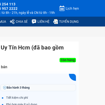
4 254 113
Lịch hẹn
3 957 2222
 từ 8h - 21h, ngày lễ và CN từ 8h - 19h
 MUA
CHIA SẺ
LIÊN HỆ
TUYỂN DỤNG
n Uy Tín Hcm (đã bao gồm
Còn hàng
 bán
Bảo hành
3 tháng
Tiết kiệm chi phí
Phù hợp máy ít sử dụng