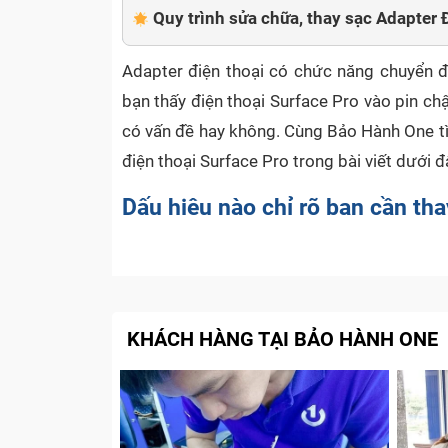
Quy trình sửa chữa, thay sạc Adapter 
Adapter điện thoại có chức năng chuyển đổ
bạn thấy điện thoại Surface Pro vào pin ch
có vấn đề hay không. Cùng Bảo Hành One tì
điện thoại Surface Pro trong bài viết dưới đ
Dấu hiệu nào chỉ rõ bạn cần tha
Adapter điện thoại được hiểu đơn giản là c
thoại Surface Pro bị hỏng và cần thay thế q
Sạc điện thoại Surface Pro không thấy v
KHÁCH HÀNG TẠI BẢO HÀNH ONE
có thể Adapter đã bị chập, cháy mạch kh
Nhìn bề ngoài, nếu bạn thấy sạc Adapter đ
này bạn cần thay ngay phụ kiện mới để đ
Điện thoại Surface Pro đang hoạt động bì
khả năng sạc Adapter điện thoại đã bị hỏ