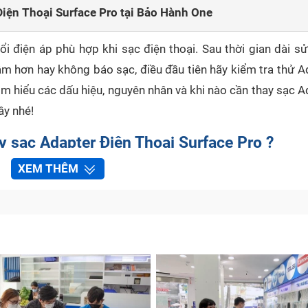
Điện Thoại Surface Pro tại Bảo Hành One
i điện áp phù hợp khi sạc điện thoại. Sau thời gian dài sử
ậm hơn hay không báo sạc, điều đầu tiên hãy kiểm tra thử A
m hiểu các dấu hiệu, nguyên nhân và khi nào cần thay sạc A
ây nhé!
y sạc Adapter Điện Thoại Surface Pro ?
XEM THÊM
ầu nối giữa ổ điện và điện thoại. Khá dễ để phát hiện Adapt
ua các dấu hiệu sau:
ào điện trong khi nguồn và điện thoại không có vấn đề gì. L
ông thể cho dòng điện đi qua.
iện thoại Surface Pro bị đứt, trơ dây đồng, nứt phồng vỏ,... 
ảm bảo an toàn tuyệt đối.
nh thường mà khi bạn cắm sạc lại thấy máy bị đơ, tắt nguồn
ng cần thay thế.