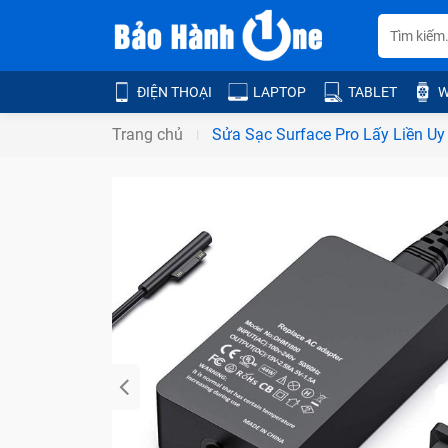
ĐIỆN THOẠI
LAPTOP
TABLET
W
Trang chủ
Sửa Sạc Surface Pro Lấy Liền U