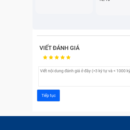
VIẾT ĐÁNH GIÁ
Bảo Hành One tư vấn ngu
Những lưu ý khi thay sạc Adapt
Phụ kiện, linh kiện điện tử trên thị trườn