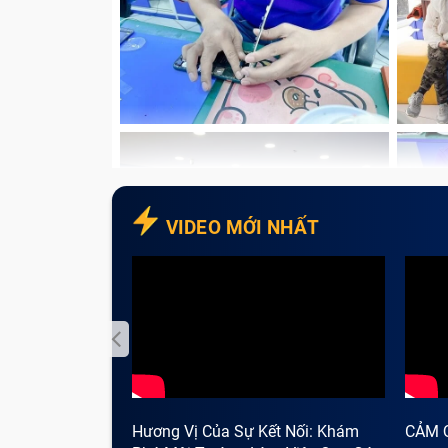
VIDEO MỚI NHẤT
Điện thoại không và
Các nguyên nhân dẫn tới sạc Ad
Hương Vị Của Sự Kết Nối: Khám
CẢM 