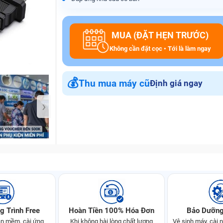
MUA (ĐẶT HẸN TRƯỚC)
Bảo Hành One
Không cần đặt cọc • Tới là làm ngay
💰
Thu mua máy cũ
Định giá ngay
›
g Trình Free
Hoàn Tiền 100% Hóa Đơn
Bảo Dưỡng
n mềm, cài ứng
Khi không hài lòng chất lượng
Vệ sinh máy, cài