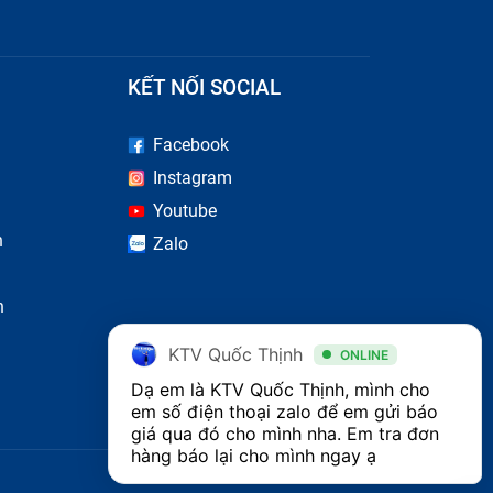
bị ngay
m chất
KẾT NỐI SOCIAL
g phải
Facebook
ợc sản
Instagram
Youtube
n
Zalo
 sẽ có
n
KTV Quốc Thịnh
ONLINE
 hãng,
Dạ em là KTV Quốc Thịnh, mình cho 
em số điện thoại zalo để em gửi báo 
oại ra
giá qua đó cho mình nha. Em tra đơn 
hàng báo lại cho mình ngay ạ 