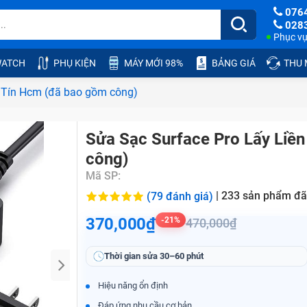
076
028
Phục vụ:
ATCH
PHỤ KIỆN
MÁY MỚI 98%
BẢNG GIÁ
THU
y Tín Hcm (đã bao gồm công)
Sửa Sạc Surface Pro Lấy Liề
công)
Mã SP:
|
233
sản phẩm đã
(79 đánh giá)
370,000₫
-21%
470,000₫
Thời gian sửa
30–60 phút
Hiệu năng ổn định
Đáp ứng nhu cầu cơ bản