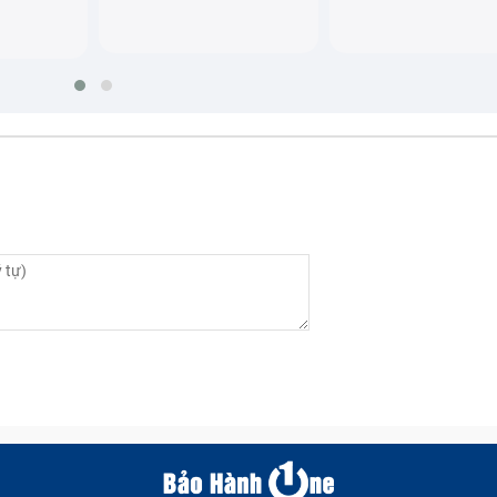
yên nhân dẫn tới sạc Adapter Điện thoại bị hỏng
er Điện Thoại Surface Pro
g không chỉ sạc Adapter điện thoại mà hầu hết đều có hai d