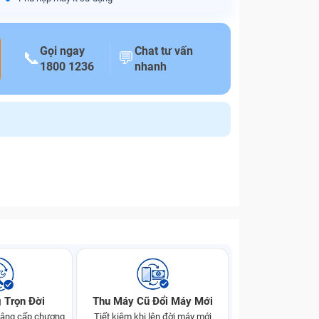
Gọi ngay
Chat tư vấn
📞
💬
1800 1236
nhanh
 Trọn Đời
Thu Máy Cũ Đổi Máy Mới
 nâng cấp chương
Tiết kiệm khi lên đời máy mới