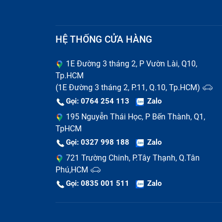
chính hãng và trôi nổi không chính hãng. Đ
cho mình kinh nghiệm test sạc, chọn mu
HỆ THỐNG CỬA HÀNG
lượng và phải thay sạc Adapter điện thoại Su
Hàng chính hãng sẽ có mức giá cao hơn hàn
1E Đường 3 tháng 2, P Vườn Lài, Q10,
Tp.HCM
dân chuyên công nghệ thì hãy tìm tới tru
(1E Đường 3 tháng 2, P.11, Q.10, Tp.HCM)
phẩm chất lượng, bảo hành tốt, hỗ trợ nhan
Gọi: 0764 254 113
Zalo
Tại Bảo Hành One, bạn có thể phản hồi về 
195 Nguyễn Thái Học, P Bến Thành, Q1,
mặt ngay lập tức hỗ trợ, giải quyết vấn đề c
TpHCM
Gọi: 0327 998 188
Zalo
Sau khi thay sạc Adapter Điện Thoại, bạn 
721 Trường Chinh, P.Tây Thạnh, Q.Tân
Kiểm tra kĩ ngoại quan của sạc Adapter
Phú,HCM
tem bảo hành có rõ ràng hay không?
Gọi: 0835 001 511
Zalo
Cắm sạc cho điện thoại và kiểm tra xem 
sao?