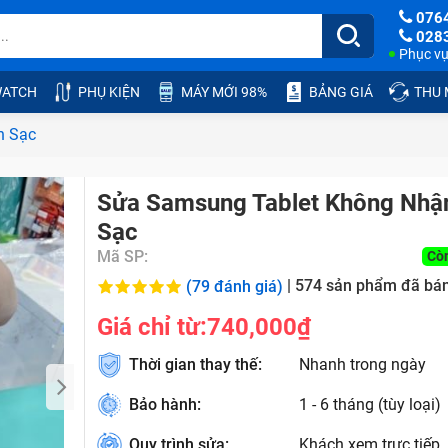
076
028
Phục vụ:
ATCH
PHỤ KIỆN
MÁY MỚI 98%
BẢNG GIÁ
THU
n Sạc
Sửa Samsung Tablet Không Nhậ
Sạc
Mã SP:
Cò
|
574
sản phẩm đã bá
(79 đánh giá)
Giá chỉ từ:
740,000₫
Thời gian thay thế:
Nhanh trong ngày
Bảo hành:
1 - 6 tháng (tùy loại)
Quy trình sửa:
Khách xem trực tiếp