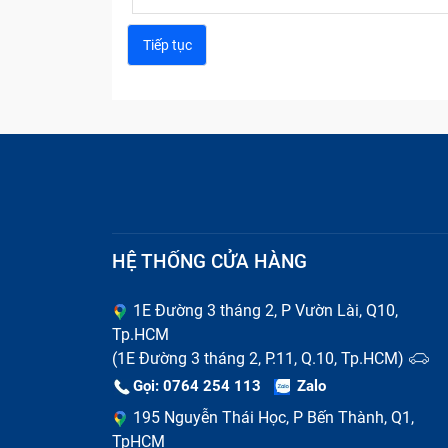
Sau thời gian sử dụng lâu dài và liên tụ
muốn thì bạn vẫn nên sắm ngay sạc mới
Nhận .
HỆ THỐNG CỬA HÀNG
1E Đường 3 tháng 2, P Vườn Lài, Q10,
Tp.HCM
(1E Đường 3 tháng 2, P.11, Q.10, Tp.HCM)
Gọi: 0764 254 113
Zalo
195 Nguyễn Thái Học, P Bến Thành, Q1,
TpHCM