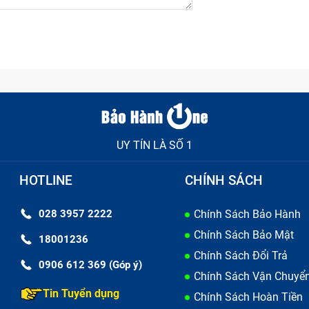
c, sạc Adapter đã hết hạn sử dụng và cần thay thế. Lúc này d
 để đảm bảo hiệu năng và độ bền cho điện thoại Samsung
UY TÍN LÀ SỐ 1
HOTLINE
CHÍNH SÁCH
028 3957 2222
Chính Sách Bảo Hành
Chính Sách Bảo Mật
18001236
Chính Sách Đổi Trả
0906 612 369 (Góp ý)
Chính Sách Vận Chuyể
Tin Tuyển dụng
Chính Sách Hoàn Tiền