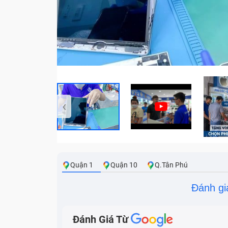
‹
Quận 1
Quận 10
Q.Tân Phú
Đánh gi
Đánh Giá Từ