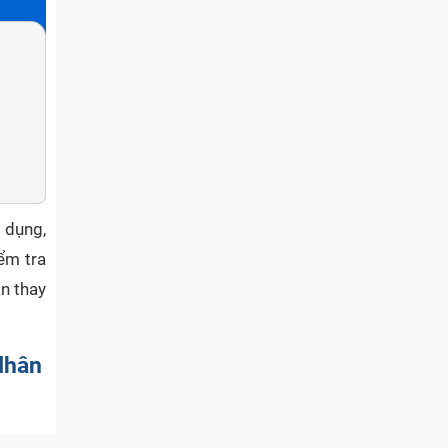
 dụng,
ểm tra
n thay
Nhận
er điện