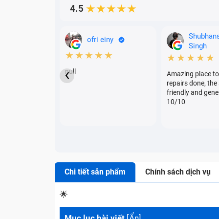
4.5
★★★★★
Shubhan
ofri einy
Singh
★★★★★
★★★★★
‹
null
Amazing place to
repairs done, the 
friendly and gene
10/10
Chi tiết sản phẩm
Chính sách dịch vụ
🌟
Mục lục bài viết
[
Ẩn
]