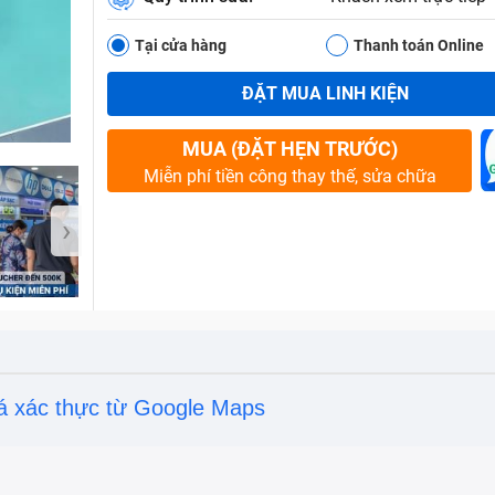
Tại cửa hàng
Thanh toán Online
ĐẶT MUA LINH KIỆN
Bảo Hành One
MUA (ĐẶT HẸN TRƯỚC)
Miễn phí tiền công thay thế, sửa chữa
›
á xác thực từ Google Maps