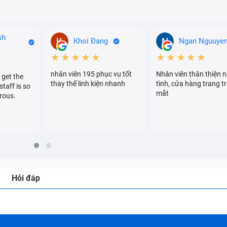
sh
Khoi Đang
Ngan Nguuye
★★★★★
★★★★★
nhân viên 195 phục vụ tốt
Nhân viên thân thiện n
 get the
thay thế linh kiện nhanh
tình, cửa hàng trang tr
staff is so
mắt
rous.
Hỏi đáp