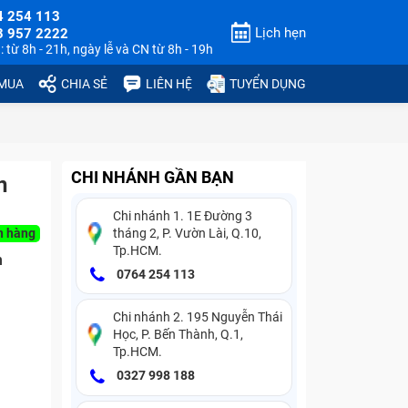
4 254 113
Lịch hẹn
3 957 2222
 từ 8h - 21h, ngày lễ và CN từ 8h - 19h
 MUA
CHIA SẺ
LIÊN HỆ
TUYỂN DỤNG
CHI NHÁNH GẦN BẠN
n
Chi nhánh 1. 1E Đường 3
n hàng
tháng 2, P. Vườn Lài, Q.10,
Tp.HCM.
n
0764 254 113
Chi nhánh 2. 195 Nguyễn Thái
Học, P. Bến Thành, Q.1,
Tp.HCM.
0327 998 188