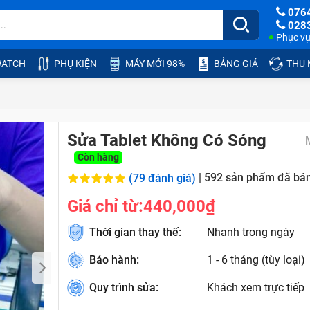
076
028
Phục vụ:
ATCH
PHỤ KIỆN
MÁY MỚI 98%
BẢNG GIÁ
THU
Sửa Tablet Không Có Sóng
Còn hàng
|
592
sản phẩm đã bá
(79 đánh giá)
Giá chỉ từ:
440,000₫
Thời gian thay thế:
Nhanh trong ngày
Bảo hành:
1 - 6 tháng (tùy loại)
Quy trình sửa:
Khách xem trực tiếp