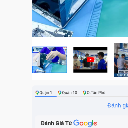
‹
Quận 1
Quận 10
Q.Tân Phú
Đánh gi
Đánh Giá Từ