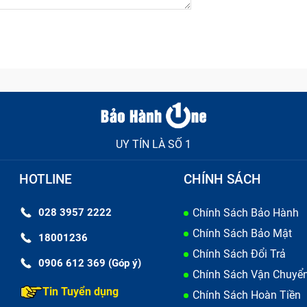
UY TÍN LÀ SỐ 1
HOTLINE
CHÍNH SÁCH
 hiệu Không Có Sóng bị lỗi
028 3957 2222
Chính Sách Bảo Hành
hông Có Sóng hư hỏng
Chính Sách Bảo Mật
18001236
xảy ra những lỗi trên, dưới đây là 1 vài nguyên nhân phổ b
Chính Sách Đổi Trả
0906 612 369 (Góp ý)
Chính Sách Vận Chuyể
 hoạt động kém phần linh hoạt hơn.
Tin Tuyển dụng
Chính Sách Hoàn Tiền
bảng ở những nơi ẩm ướt, nhiệt độ quá thấp hoặc quá cao,