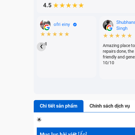
4.5
★★★★★
Shubhan
ofri einy
Singh
★★★★★
★★★★★
‹
null
Amazing place to
repairs done, the 
friendly and gene
10/10
Chi tiết sản phẩm
Chính sách dịch vụ
🌟
Mục lục bài viết
[
Ẩn
]