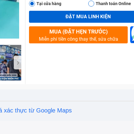
Tại cửa hàng
Thanh toán Online
ĐẶT MUA LINH KIỆN
Bảo Hành One
MUA (ĐẶT HẸN TRƯỚC)
Miễn phí tiền công thay thế, sửa chữa
›
á xác thực từ Google Maps