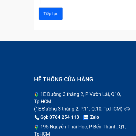
HỆ THỐNG CỬA HÀNG
Dấu
1E Đường 3 tháng 2, P Vườn Lài, Q10,
Nguyên nhân phổ biến khiến K
Tp.HCM
(1E Đường 3 tháng 2, P.11, Q.10, Tp.HCM)
Có nhiều nguyên nhân khiến tablet của bạn 
Gọi: 0764 254 113
Zalo
Bảo Hành One thường gặp phải:
Do đã tới tuổi thọ của máy tính bảng nên
195 Nguyễn Thái Học, P Bến Thành, Q1,
TpHCM
Do bạn thường xuyên sử dụng máy tính 