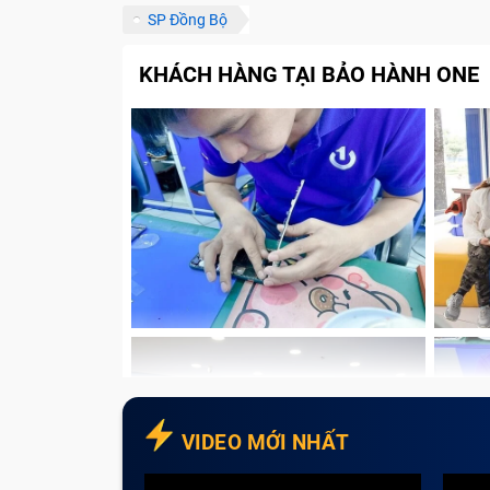
Thông qua số điện thoại
SP Đồng Bộ
Thông qua các kênh thông tin
KHÁCH HÀNG TẠI BẢO HÀNH ONE
Những lưu ý để sửa chữa Không Có S
Gọi điện để được tư vấn trước khi đ
Đặt trước lịch hẹn
Xem trước bảng báo giá
Kiểm tra sản phẩm thuộc diện bảo h
Với tính chất công việc cần làm việc trên
Tablet chính là lựa chọn tuyệt vời cho khác
dẫn đến máy tablet bị hư hỏng và ảnh hưở
Tâm Bảo Hành One sẽ giúp khách hàng giải 
Các lỗi Không Có Sóng thường
VIDEO MỚI NHẤT
Trải qua nhiều năm thay và sửa chữa, dướ