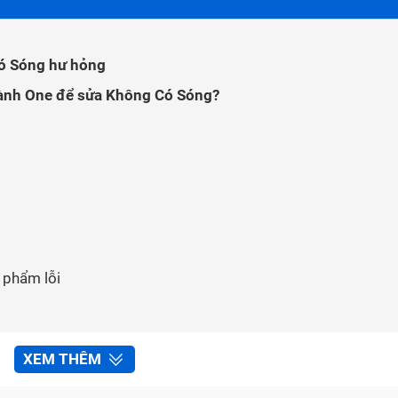
ó Sóng hư hỏng
Hành One để sửa Không Có Sóng?
n phẩm lỗi
XEM THÊM
Bảo Hành One