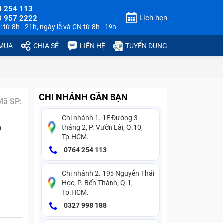
4 254 113
Lịch hẹn
3 957 2222
 từ 8h - 21h, ngày lễ và CN từ 8h - 19h
 MUA
CHIA SẺ
LIÊN HỆ
TUYỂN DỤNG
CHI NHÁNH GẦN BẠN
Mã SP:
Chi nhánh 1. 1E Đường 3
n
tháng 2, P. Vườn Lài, Q.10,
Tp.HCM.
0764 254 113
Chi nhánh 2. 195 Nguyễn Thái
Học, P. Bến Thành, Q.1,
Tp.HCM.
0327 998 188