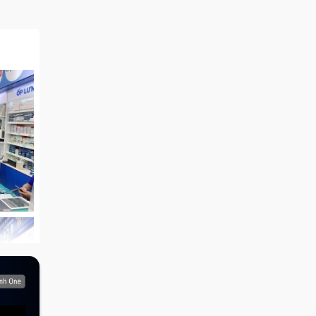
ển thì
ác nhau
 Trung
ông Có