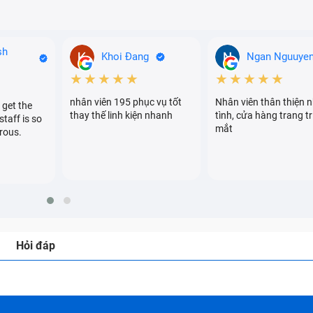
sh
Khoi Đang
Ngan Nguuye
★★★★★
★★★★★
nhân viên 195 phục vụ tốt
Nhân viên thân thiện n
 get the
thay thế linh kiện nhanh
tình, cửa hàng trang tr
staff is so
mắt
rous.
Hỏi đáp