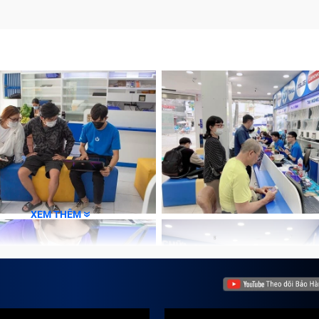
óng nhanh chóng tại Trung Tâm Bảo Hành One
ến
ành
 màn hình máy đủ rộng nhưng vừa có thể thuận tiện di chuy
h hàng. Tuy nhiên, trong quá trình sử dụng vì nhiều lý do kh
XEM THÊM
ng đến học tập hay công việc. Sửa chữa Không Có Sóng tại
quyết khó khăn này.
 gặp?
i đây là một vài lỗi Bảo Hành One thường thấy nhất ở Kh