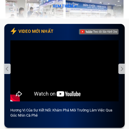
XEM THÊM
Kiểm tra sản phẩm thuộc diện bảo hành
Với tính chất công việc cần làm việc trên màn hình
VIDEO MỚI NHẤT
máy đủ rộng nhưng vừa có thể thuận tiện di chuyển thì
Tablet chính là lựa chọn tuyệt vời cho khách hàng. Tuy
nhiên, trong quá trình sử dụng vì nhiều lý do khác nhau
dẫn đến máy tablet bị hư hỏng và ảnh hưởng đến học
tập hay công việc. Sửa chữa Samsung tại Trung Tâm
Bảo Hành One sẽ giúp khách hàng giải quyết khó khăn
này.
Các lỗi Samsung thường gặp?
Hương Vị Của Sự Kết Nối: Khám Phá Môi Trường Làm Việc Qua
CẢM 
Trải qua nhiều năm thay và sửa chữa, dưới đây là một
Góc Nhìn Cà Phê
vài lỗi Bảo Hành One thường thấy nhất ở Samsung mà
khách hàng mang tới trung tâm sửa: