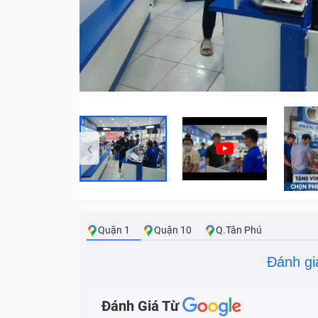
‹
Quận 1
Quận 10
Q.Tân Phú
Đánh gi
Đánh Giá Từ