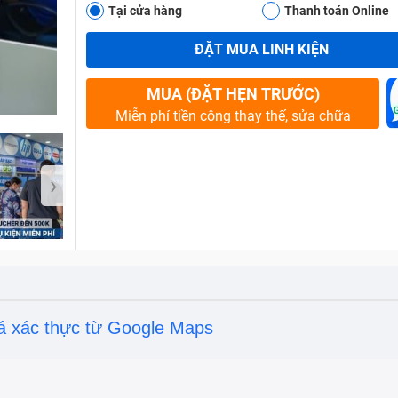
Tại cửa hàng
Thanh toán Online
ĐẶT MUA LINH KIỆN
Bảo Hành One
MUA (ĐẶT HẸN TRƯỚC)
Miễn phí tiền công thay thế, sửa chữa
›
á xác thực từ Google Maps