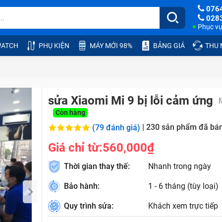
076
028
Phục vụ:
ATCH
PHỤ KIỆN
MÁY MỚI 98%
BẢNG GIÁ
THU
sửa Xiaomi Mi 9 bị lỗi cảm ứng
Còn hàng
|
230
sản phẩm đã bá
(79 đánh giá)
Giá chỉ từ:
560,000₫
Thời gian thay thế:
Nhanh trong ngày
Bảo hành:
1 - 6 tháng (tùy loại)
Quy trình sửa:
Khách xem trực tiếp