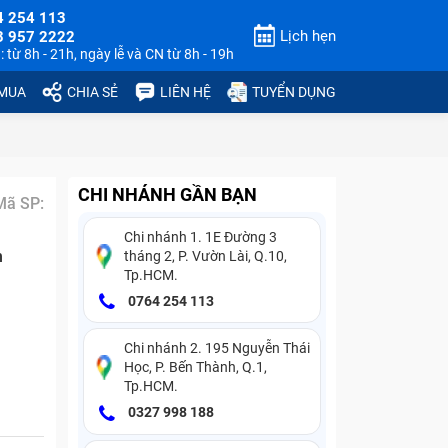
4 254 113
Lịch hẹn
3 957 2222
 từ 8h - 21h, ngày lễ và CN từ 8h - 19h
 MUA
CHIA SẺ
LIÊN HỆ
TUYỂN DỤNG
CHI NHÁNH GẦN BẠN
Mã SP:
Chi nhánh 1. 1E Đường 3
n
tháng 2, P. Vườn Lài, Q.10,
Tp.HCM.
0764 254 113
Chi nhánh 2. 195 Nguyễn Thái
Học, P. Bến Thành, Q.1,
Tp.HCM.
0327 998 188