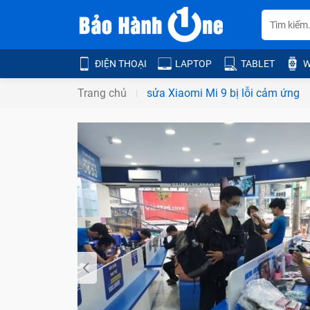
ĐIỆN THOẠI
LAPTOP
TABLET
W
Trang chủ
sửa Xiaomi Mi 9 bị lỗi cảm ứng