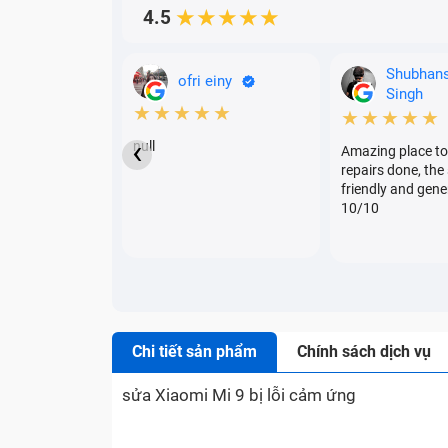
4.5
★★★★★
Shubhan
ofri einy
Singh
★★★★★
★★★★★
‹
null
Amazing place to
repairs done, the 
friendly and gene
10/10
Chi tiết sản phẩm
Chính sách dịch vụ
sửa Xiaomi Mi 9 bị lỗi cảm ứng