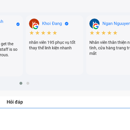
sh
Khoi Đang
Ngan Nguuye
★★★★★
★★★★★
nhân viên 195 phục vụ tốt
Nhân viên thân thiện n
 get the
thay thế linh kiện nhanh
tình, cửa hàng trang tr
staff is so
mắt
rous.
Hỏi đáp