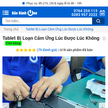
Phục vụ: 8h-21h, CN & ngày lễ từ 8h - 19h
0764 254 113
0283 957 2222
Trang chủ
Tablet Bị Loạn Cảm Ứng Lúc Được Lúc Không
Tablet Bị Loạn Cảm Ứng Lúc Được Lúc Không
()
Còn hàng
(79 đánh giá)
|
618
sản phẩm đã bán