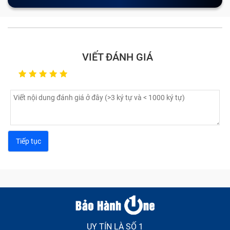
VIẾT ĐÁNH GIÁ
UY TÍN LÀ SỐ 1