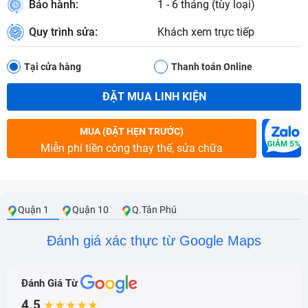
Bảo hành:
1 - 6 tháng (tùy loại)
Quy trình sửa:
Khách xem trực tiếp
Tại cửa hàng
Thanh toán Online
ĐẶT MUA LINH KIỆN
MUA (ĐẶT HẸN TRƯỚC)
Miễn phí tiền công thay thế, sửa chữa
Quận 1
Quận 10
Q.Tân Phú
Đánh giá xác thực từ Google Maps
Đánh Giá Từ
4.5
★★★★★