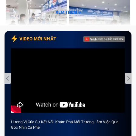
XEM THÊM
VIDEO MỚI NHẤT
Hương Vị Của Sự Kết Nối: Khám Phá Môi Trường Làm Việc Qua
CẢM 
Góc Nhìn Cà Phê