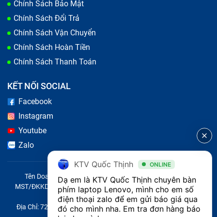
Chính Sách Bảo Mật
Chính Sách Đổi Trả
Chính Sách Vận Chuyển
Chính Sách Hoàn Tiền
Nếu bị các dấu hiệu trên, bàn phím máy tính của bạn đã
Chính Sách Thanh Toán
đến lúc cần thay mới
KẾT NỐI SOCIAL
Nguyên nhân bàn phím laptop Lenovo
Facebook
T460S bị lỗi
Instagram
Bạn làm rơi rớt máy tính, hoặc bị đổ nước lên bàn phím
Youtube
mà bạn không chú ý, có thể ngay sau đó bàn phím vẫn
Zalo
còn gõ tốt nên bạn bỏ qua, sau một thời gian máy tính
KTV Quốc Thịnh
ONLINE
Lenovo T460S sẽ bị chạm mạch, không những ảnh
Tên Doanh Nghiệp: CÔNG TY TNHH CITY ONE VIỆT NAM
Dạ em là KTV Quốc Thịnh chuyên bàn 
hưởng tới bàn phím mà lâu dần còn tác động tới các
MST/ĐKKD/QĐTL: 0316569346 do sở KHĐT TP.HCM cấp ngày
phím laptop Lenovo, mình cho em số 
14/04/2023
điện thoại zalo để em gửi báo giá qua 
linh kiện khác. Sau đây là một số nguyên nhân chính
Địa Chỉ: 721 Trường Chinh, Phường Tây Thạnh, Quận Tân Phú,
đó cho mình nha. Em tra đơn hàng báo 
khiến bàn phím laptop Lenovo T460S bị hư mà bạn