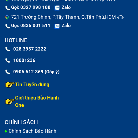
Gọi: 0327 998 188
Zalo
721 Trường Chinh, P.Tây Thạnh, Q.Tân Phú,HCM
Phím bị mòn hoặc mất
: Sau thời gian dài sử dụng,
Gọi: 0835 001 511
Zalo
các ký tự có thể bị mờ, hoặc phím bị lung lay, mất
phím.
HOTLINE
028 3957 2222
Dấu hiệu khác:
Bàn phím bị vào nước, mất một vài
phím hoặc phím bị lún xuống,...
18001236
0906 612 369 (Góp ý)
Tin Tuyển dụng
Giới thiệu Bảo Hành
One
CHÍNH SÁCH
Chính Sách Bảo Hành