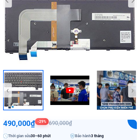
‹
›
490,000₫
-29%
690,000₫
Thời gian sửa
30–60 phút
Bảo hành
3 tháng