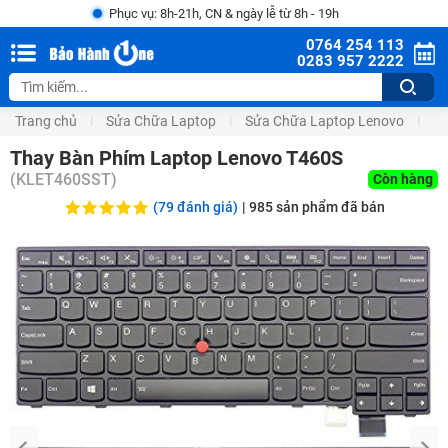
Phục vụ: 8h-21h, CN & ngày lễ từ 8h - 19h
0764 254 113
0283 957 2222
Trang chủ
Sửa Chữa Laptop
Sửa Chữa Laptop Lenovo
Th
Thay Bàn Phím Laptop Lenovo T460S
(
KLET460SST
)
Còn hàng
(79 đánh giá)
|
985
sản phẩm đã bán