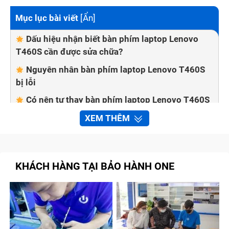
Mục lục bài viết
[
Ẩn
]
Dấu hiệu nhận biết bàn phím laptop Lenovo
T460S cần được sửa chữa?
Nguyên nhân bàn phím laptop Lenovo T460S
bị lỗi
Có nên tự thay bàn phím laptop Lenovo T460S
tại nhà không?
XEM THÊM
Một số cách khắc phục lỗi bàn phím laptop
tại nhà
Bảo Hành One thay bàn phím laptop Lenovo
KHÁCH HÀNG TẠI BẢO HÀNH ONE
T460S nhanh chóng, chất lượng
Quy trình sửa chữa bàn phím laptop Lenovo
T460S tại trung tâm Bảo Hành One
Cam kết với khách hàng khi sửa chữa bàn