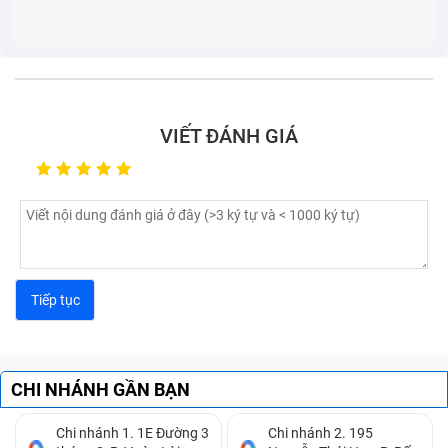
VIẾT ĐÁNH GIÁ
Lỗi bàn phím laptop bị chập:
Bạn không gõ gì trên
bàn phím thế nhưng trên màn hình các ký tự xuất
hiện không ngừng, khiến bạn không thể điều khiển
được.
Lỗi bàn phím laptop bị đơ:
Một vài phím bấm có
lúc gõ được có lúc không, đôi khi bắt buộc bạn phải
dùng lực mạnh ở đầu ngón tay thì phím đó mới hiển
thị chữ được.
CHI NHÁNH GẦN BẠN
Laptop bị liệt bàn phím:
Khi bạn soạn thảo văn bản
nhưng có phím thì đánh chữ được và có phím lại
Chi nhánh 1. 1E Đường 3
Chi nhánh 2. 195