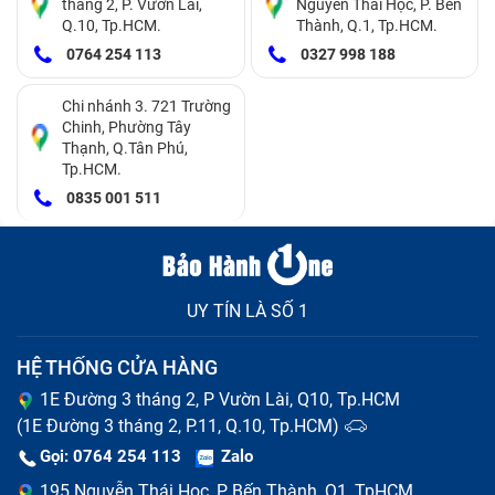
tháng 2, P. Vườn Lài,
Nguyễn Thái Học, P. Bến
không.
Q.10, Tp.HCM.
Thành, Q.1, Tp.HCM.
0764 254 113
0327 998 188
Nhảy ký tự hoặc gõ sai phím
: Khi nhấn một phím
mà hiển thị nhiều ký tự hoặc nhảy sang ký tự khác,
Chi nhánh 3. 721 Trường
có thể do phần mềm hoặc do kết nối mạch phím bị
Chinh, Phường Tây
Thạnh, Q.Tân Phú,
lỗi.
Tp.HCM.
0835 001 511
Kẹt phím
: Khi bấm phím không trở lại vị trí ban đầu,
thường do bụi bẩn, thức ăn rơi vào khe phím, hoặc
các lò xo bên dưới phím bị hỏng.
UY TÍN LÀ SỐ 1
HỆ THỐNG CỬA HÀNG
1E Đường 3 tháng 2, P Vườn Lài, Q10, Tp.HCM
(1E Đường 3 tháng 2, P.11, Q.10, Tp.HCM)
Gọi: 0764 254 113
Zalo
195 Nguyễn Thái Học, P Bến Thành, Q1, TpHCM