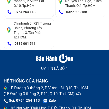
thị chữ được.
tháng 2, P. Vườn Lài,
Nguyễn Thái Học, P. Bến
Q.10, Tp.HCM.
Thành, Q.1, Tp.HCM.
Laptop bị liệt bàn phím:
Khi bạn soạn thảo văn bản
0764 254 113
0327 998 188
nhưng có phím thì đánh chữ được và có phím lại
Chi nhánh 3. 721 Trường
không.
Chinh, Phường Tây
Thạnh, Q.Tân Phú,
Nhảy ký tự hoặc gõ sai phím
: Khi nhấn một phím
Tp.HCM.
mà hiển thị nhiều ký tự hoặc nhảy sang ký tự khác,
0835 001 511
có thể do phần mềm hoặc do kết nối mạch phím bị
lỗi.
Kẹt phím
: Khi bấm phím không trở lại vị trí ban đầu,
UY TÍN LÀ SỐ 1
thường do bụi bẩn, thức ăn rơi vào khe phím, hoặc
HỆ THỐNG CỬA HÀNG
các lò xo bên dưới phím bị hỏng.
1E Đường 3 tháng 2, P Vườn Lài, Q10, Tp.HCM
(1E Đường 3 tháng 2, P.11, Q.10, Tp.HCM)
Gọi: 0764 254 113
Zalo
195 Nguyễn Thái Học, P Bến Thành, Q1, TpHCM