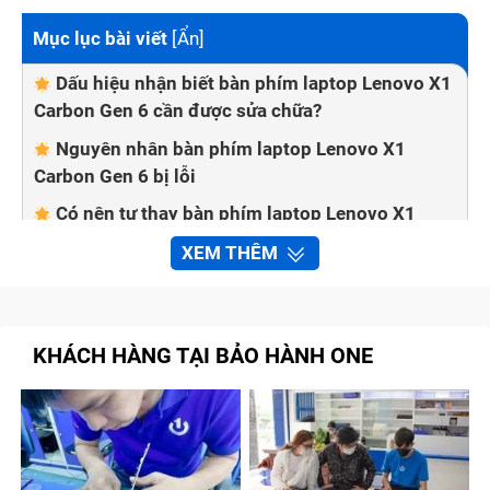
Mục lục bài viết
[
Ẩn
]
Dấu hiệu nhận biết bàn phím laptop Lenovo X1
Carbon Gen 6 cần được sửa chữa?
Nguyên nhân bàn phím laptop Lenovo X1
Carbon Gen 6 bị lỗi
Có nên tự thay bàn phím laptop Lenovo X1
Carbon Gen 6 tại nhà không?
XEM THÊM
Một số cách khắc phục lỗi bàn phím laptop
tại nhà
Bảo Hành One thay bàn phím laptop Lenovo X1
KHÁCH HÀNG TẠI BẢO HÀNH ONE
Carbon Gen 6 nhanh chóng, chất lượng
Quy trình sửa chữa bàn phím laptop Lenovo
X1 Carbon Gen 6 tại trung tâm Bảo Hành One
Cam kết với khách hàng khi sửa chữa bàn