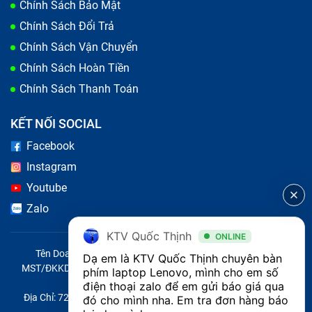
Chính Sách Bảo Mật
Chính Sách Đổi Trả
Chính Sách Vận Chuyển
Chính Sách Hoàn Tiền
Chính Sách Thanh Toán
KẾT NỐI SOCIAL
Nếu bị các dấu hiệu trên, bàn phím máy tính của bạn đã
Facebook
đến lúc cần thay mới
Instagram
Nguyên nhân bàn phím laptop Lenovo
Youtube
Zalo
X1 Carbon Gen 6 bị lỗi
KTV Quốc Thịnh
ONLINE
Bạn làm rơi rớt máy tính, hoặc bị đổ nước lên bàn phím
Tên Doanh Nghiệp: CÔNG TY TNHH CITY ONE VIỆT NAM
Dạ em là KTV Quốc Thịnh chuyên bàn 
mà bạn không chú ý, có thể ngay sau đó bàn phím vẫn
MST/ĐKKD/QĐTL: 0316569346 do sở KHĐT TP.HCM cấp ngày
phím laptop Lenovo, mình cho em số 
14/04/2023
điện thoại zalo để em gửi báo giá qua 
còn gõ tốt nên bạn bỏ qua, sau một thời gian máy tính
Địa Chỉ: 721 Trường Chinh, Phường Tây Thạnh, Quận Tân Phú,
đó cho mình nha. Em tra đơn hàng báo 
Lenovo X1 Carbon Gen 6 sẽ bị chạm mạch, không