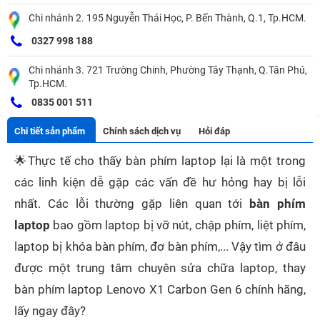
Chi nhánh 2. 195 Nguyễn Thái Học, P. Bến Thành, Q.1, Tp.HCM.
0327 998 188
Chi nhánh 3. 721 Trường Chinh, Phường Tây Thạnh, Q.Tân Phú,
Tp.HCM.
0835 001 511
Chi tiết sản phẩm
Chính sách dịch vụ
Hỏi đáp
🌟
Thực tế cho thấy bàn phím laptop lại là một trong
các linh kiện dễ gặp các vấn đề hư hỏng hay bị lỗi
nhất. Các lỗi thường gặp liên quan tới
bàn phím
laptop
bao gồm laptop bị vỡ nút, chập phím, liệt phím,
laptop bị khóa bàn phím, đơ bàn phím,... Vậy tìm ở đâu
được một trung tâm chuyên sửa chữa laptop, thay
bàn phím laptop Lenovo X1 Carbon Gen 6 chính hãng,
lấy ngay đây?