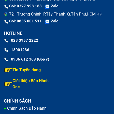
Gọi: 0327 998 188
Zalo
721 Trường Chinh, P.Tây Thạnh, Q.Tân Phú,HCM
Gọi: 0835 001 511
Zalo
HOTLINE
Phím bị mòn hoặc mất
: Sau thời gian dài sử dụng,
028 3957 2222
các ký tự có thể bị mờ, hoặc phím bị lung lay, mất
18001236
phím.
0906 612 369 (Góp ý)
Dấu hiệu khác:
Bàn phím bị vào nước, mất một vài
Tin Tuyển dụng
phím hoặc phím bị lún xuống,...
Giới thiệu Bảo Hành
One
CHÍNH SÁCH
Chính Sách Bảo Hành