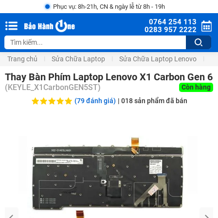
Phục vụ: 8h-21h, CN & ngày lễ từ 8h - 19h
0764 254 113
0283 957 2222
Trang chủ
Sửa Chữa Laptop
Sửa Chữa Laptop Lenovo
Th
Thay Bàn Phím Laptop Lenovo X1 Carbon Gen 6
(
KEYLE_X1CarbonGEN5ST
)
Còn hàng
(79 đánh giá)
|
018
sản phẩm đã bán