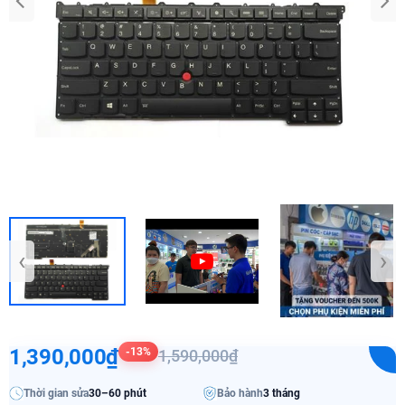
‹
›
1,390,000₫
-13%
1,590,000₫
Thời gian sửa
30–60 phút
Bảo hành
3 tháng