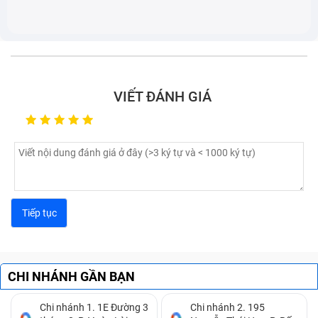
VIẾT ĐÁNH GIÁ
Lỗi bàn phím laptop bị chập:
Bạn không gõ gì trên
bàn phím thế nhưng trên màn hình các ký tự xuất
hiện không ngừng, khiến bạn không thể điều khiển
được.
Lỗi bàn phím laptop bị đơ:
Một vài phím bấm có
CHI NHÁNH GẦN BẠN
lúc gõ được có lúc không, đôi khi bắt buộc bạn phải
dùng lực mạnh ở đầu ngón tay thì phím đó mới hiển
Chi nhánh 1. 1E Đường 3
Chi nhánh 2. 195