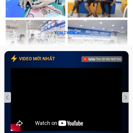
phím laptop Lenovo X1 Carbon Gen 6 tại Bảo Hành
One
Tạm kết
XEM THÊM
Dấu hiệu nhận biết bàn phím laptop
Lenovo X1 Carbon Gen 6 cần được sửa
chữa?
VIDEO MỚI NHẤT
Một trong những điểm thu hút nhất của dòng laptop
xách tay Lenovo X1 Carbon Gen 6 chính là bàn phím
của máy. Các phím trên bàn phím được nhà sản
xuất phân bổ hợp lý với thiết kế bằng phẳng để đảm
bảo thiết kế siêu mỏng, siêu nhẹ cho máy.
Tuy nhiên, trong quá trình sử dụng không cẩn
thận, laptop Lenovo X1 Carbon Gen 6 xuất hiện lỗi bàn