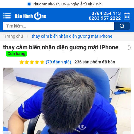
Phục vụ: 8h-21h, CN & ngày lễ từ 8h - 19h
0764 254 113
0283 957 2222
Trang chủ
thay cảm biến nhận diện gương mặt iPhone
thay cảm biến nhận diện gương mặt iPhone
()
Còn hàng
(79 đánh giá)
|
236
sản phẩm đã bán