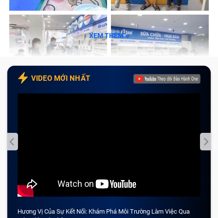
XEM THÊM
VIDEO MỚI NHẤT
Hương Vị Của Sự Kết Nối: Khám Phá Môi Trường Làm Việc Qua
CẢM 