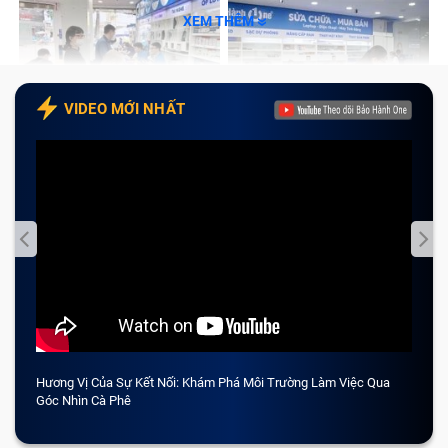
XEM THÊM
VIDEO MỚI NHẤT
Hương Vị Của Sự Kết Nối: Khám Phá Môi Trường Làm Việc Qua
CẢM 
Góc Nhìn Cà Phê