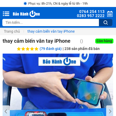
Phục vụ: 8h-21h, CN & ngày lễ từ 8h - 19h
0764 254 113
0283 957 2222
Trang chủ
thay cảm biến vân tay iPhone
thay cảm biến vân tay iPhone
()
Còn hàng
(79 đánh giá)
|
238
sản phẩm đã bán