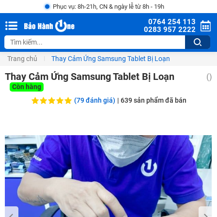
Phục vụ: 8h-21h, CN & ngày lễ từ 8h - 19h
0764 254 113
0283 957 2222
Trang chủ
Thay Cảm Ứng Samsung Tablet Bị Loạn
Thay Cảm Ứng Samsung Tablet Bị Loạn
()
Còn hàng
(79 đánh giá)
|
639
sản phẩm đã bán