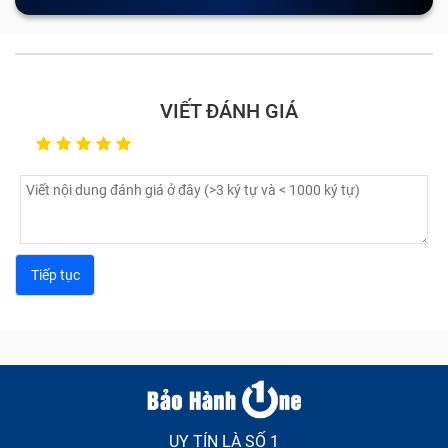
VIẾT ĐÁNH GIÁ
UY TÍN LÀ SỐ 1