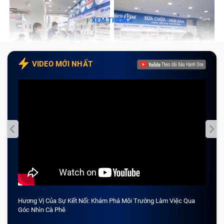
XEM THÊM
VIDEO MỚI NHẤT
Hương Vị Của Sự Kết Nối: Khám Phá Môi Trường Làm Việc Qua
CẢM 
Góc Nhìn Cà Phê