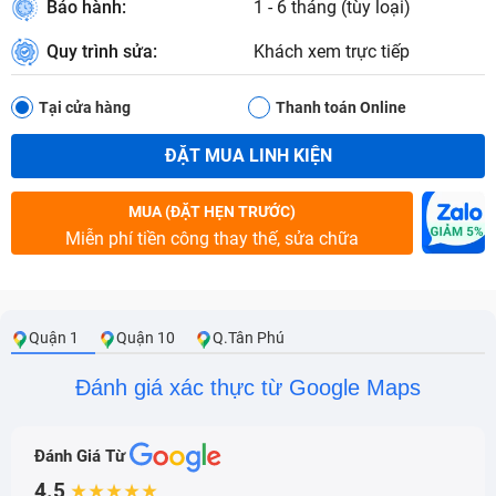
Bảo hành:
1 - 6 tháng (tùy loại)
Quy trình sửa:
Khách xem trực tiếp
Tại cửa hàng
Thanh toán Online
ĐẶT MUA LINH KIỆN
MUA (ĐẶT HẸN TRƯỚC)
Miễn phí tiền công thay thế, sửa chữa
Quận 1
Quận 10
Q.Tân Phú
Đánh giá xác thực từ Google Maps
Đánh Giá Từ
4.5
★★★★★