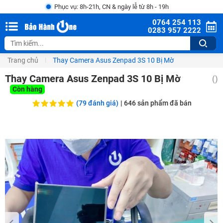
Phục vụ: 8h-21h, CN & ngày lễ từ 8h - 19h
0764 254 113
0283 957 2222
Trang chủ
Thay Camera Asus Zenpad 3S 10 Bị Mờ
Thay Camera Asus Zenpad 3S 10 Bị Mờ
()
Còn hàng
(79 đánh giá)
|
646
sản phẩm đã bán