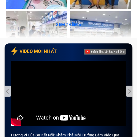
XEM THÊM
VIDEO MỚI NHẤT
Hương Vị Của Sự Kết Nối: Khám Phá Môi Trường Làm Việc Qua
CẢM 