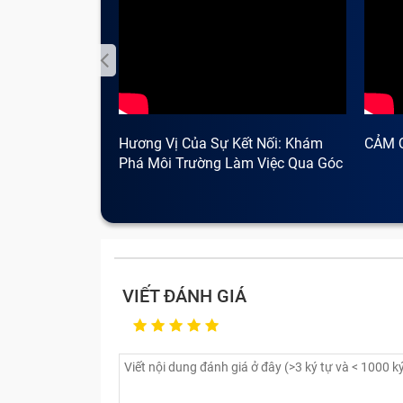
Hương Vị Của Sự Kết Nối: Khám
CẢM 
Phá Môi Trường Làm Việc Qua Góc
Nhìn Cà Phê
VIẾT ĐÁNH GIÁ