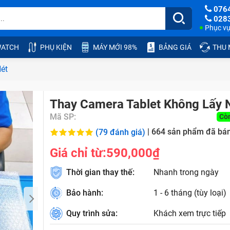
076
028
Phục vụ:
ATCH
PHỤ KIỆN
MÁY MỚI 98%
BẢNG GIÁ
THU
ét
Thay Camera Tablet Không Lấy 
Mã SP:
Cò
|
664
sản phẩm đã bá
(79 đánh giá)
Giá chỉ từ:
590,000₫
Thời gian thay thế:
Nhanh trong ngày
Bảo hành:
1 - 6 tháng (tùy loại)
Quy trình sửa:
Khách xem trực tiếp