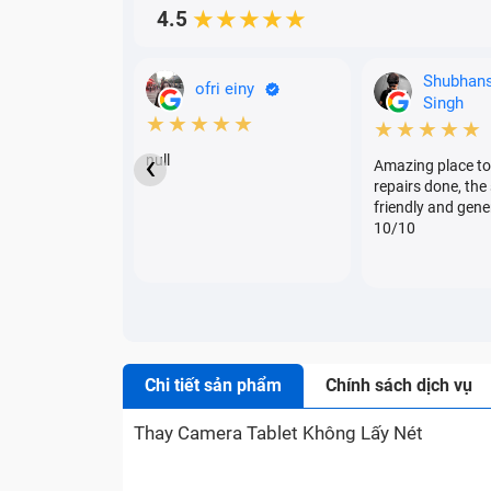
4.5
★★★★★
Shubhan
ofri einy
Singh
★★★★★
★★★★★
‹
null
Amazing place to
repairs done, the 
friendly and gene
10/10
Chi tiết sản phẩm
Chính sách dịch vụ
Thay Camera Tablet Không Lấy Nét