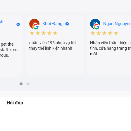
sh
Khoi Đang
Ngan Nguuye
★★★★★
★★★★★
nhân viên 195 phục vụ tốt
Nhân viên thân thiện n
 get the
thay thế linh kiện nhanh
tình, cửa hàng trang tr
staff is so
mắt
rous.
Hỏi đáp