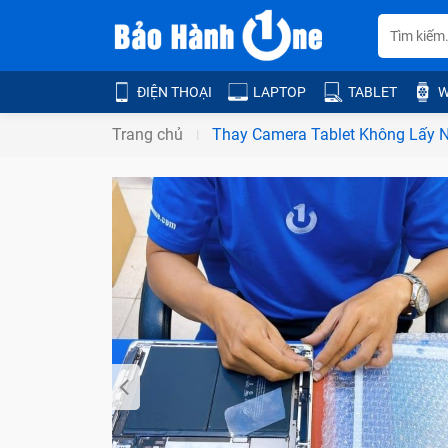
ĐIỆN THOẠI
LAPTOP
TABLET
W
Trang chủ
Thay Camera Tablet Không Lấy N