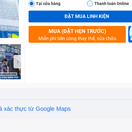
Tại cửa hàng
Thanh toán Online
ĐẶT MUA LINH KIỆN
Bảo Hành One
MUA (ĐẶT HẸN TRƯỚC)
Miễn phí tiền công thay thế, sửa chữa
›
á xác thực từ Google Maps