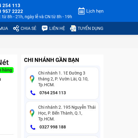
4 254 113
Lịch hẹn
3 957 2222
 từ 8h - 21h, ngày lễ và CN từ 8h - 19h
 MUA
CHIA SẺ
LIÊN HỆ
TUYỂN DỤNG
CHI NHÁNH GẦN BẠN
Nét
n hàng
Chi nhánh 1. 1E Đường 3
n
tháng 2, P. Vườn Lài, Q.10,
Tp.HCM.
0764 254 113
Chi nhánh 2. 195 Nguyễn Thái
Học, P. Bến Thành, Q.1,
Tp.HCM.
0327 998 188