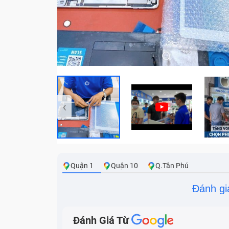
‹
Quận 1
Quận 10
Q.Tân Phú
Đánh gi
Đánh Giá Từ