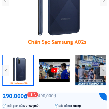
‹
›
290,000₫
-41%
490,000₫
Thời gian sửa
30–60 phút
Bảo hành
6 tháng