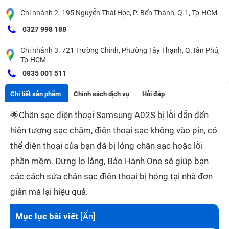
Chi nhánh 2. 195 Nguyễn Thái Học, P. Bến Thành, Q.1, Tp.HCM.
0327 998 188
Chi nhánh 3. 721 Trường Chinh, Phường Tây Thạnh, Q.Tân Phú,
Tp.HCM.
0835 001 511
Chi tiết sản phẩm
Chính sách dịch vụ
Hỏi đáp
🌟
Chân sạc điện thoại Samsung A02S bị lỗi dẫn đến
hiện tượng sạc chậm, điện thoại sạc không vào pin, có
thể điện thoại của bạn đã bị lỏng chân sạc hoặc lỗi
phần mềm. Đừng lo lắng, Bảo Hành One sẽ giúp bạn
các cách sửa chân sạc điện thoại bị hỏng tại nhà đơn
giản mà lại hiệu quả.
Mục lục bài viết
[
Ẩn
]