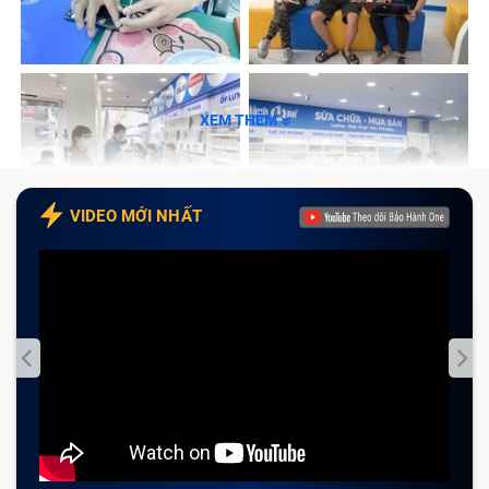
Samsung A02S
Tạm kết
Dấu hiệu chân sạc điện thoại Samsung
XEM THÊM
A02S bị hỏng và nguyên nhân do đâu?
Có rất nhiều nguyên nhân dẫn đến trường hợp chân
VIDEO MỚI NHẤT
sạc điện thoại bị lỏng, điển hình là một số các trường
hợp sau:
Chân sạc bị rỉ sét do sử dụng lâu ngày không vệ
sinh khiến cho độ kết nối giữa chân sạc và pin bị
giảm.