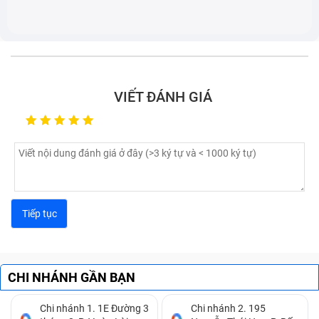
VIẾT ĐÁNH GIÁ
Cũng có thể do pin điện thoại bị hư nên có thể sạc
lúc được lúc không, vậy nên để xác định được là lỗi
do pin hay do chân sạc, hãy mang đến trung tâm uy
tín để xác định rõ hơn.
CHI NHÁNH GẦN BẠN
Chi nhánh 1. 1E Đường 3
Chi nhánh 2. 195