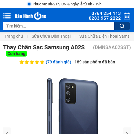
Phục vụ: 8h-21h, CN & ngày lễ từ 8h - 19h
0764 254 113
0283 957 2222
Trang chủ
Sửa Chữa Điện Thoại
Sửa Chữa Điện Thoại Samsu
Thay Chân Sạc Samsung A02S
(
DMNSAA02SST
)
Còn hàng
(79 đánh giá)
|
189
sản phẩm đã bán