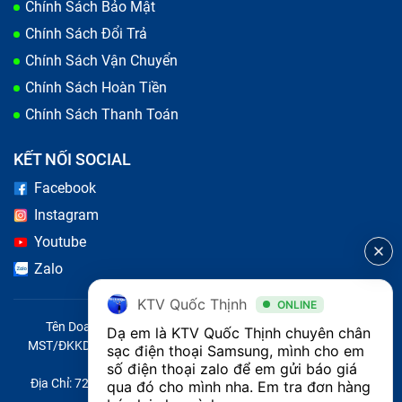
không bị lỗi.
Chính Sách Bảo Mật
Chính Sách Đổi Trả
Kiểm tra chân cắm của cổng sạc Samsung
Chính Sách Vận Chuyển
A02S
Chính Sách Hoàn Tiền
Các chân tiếp xúc bên trong cổng sạc có thể bị cong
Chính Sách Thanh Toán
hoặc bị lệch, khiến tiếp xúc không tốt làm chân sạc
KẾT NỐI SOCIAL
Samsung A02S bị lỏng, điện thoại sạc không vào pin.
Facebook
Bạn có thể dùng tăm hoặc que kim loại nhỏ để cẩn
Instagram
thận nắn lại các chân tiếp xúc bên trong cổng sạc.
Youtube
Zalo
KTV Quốc Thịnh
ONLINE
Tên Doanh Nghiệp: CÔNG TY TNHH CITY ONE VIỆT NAM
Dạ em là KTV Quốc Thịnh chuyên chân 
MST/ĐKKD/QĐTL: 0316569346 do sở KHĐT TP.HCM cấp ngày
sạc điện thoại Samsung, mình cho em 
14/04/2023
số điện thoại zalo để em gửi báo giá 
Địa Chỉ: 721 Trường Chinh, Phường Tây Thạnh, Quận Tân Phú,
qua đó cho mình nha. Em tra đơn hàng 