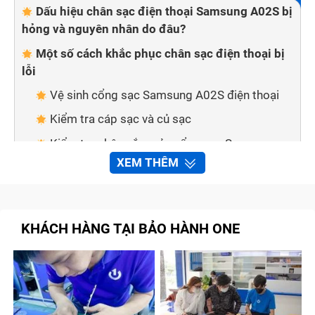
Dấu hiệu chân sạc điện thoại Samsung A02S bị
hỏng và nguyên nhân do đâu?
Một số cách khắc phục chân sạc điện thoại bị
lỗi
Vệ sinh cổng sạc Samsung A02S điện thoại
Kiểm tra cáp sạc và củ sạc
Kiểm tra chân cắm của cổng sạc Samsung
A02S
XEM THÊM
Sử dụng sạc không dây (nếu có hỗ trợ)
Thử khởi động lại điện thoại
KHÁCH HÀNG TẠI BẢO HÀNH ONE
Thay thế chân sạc điện thoại Samsung A02S
Bảo Hành One thay chân sạc Samsung A02S
nhanh chóng, chất lượng
Các lưu ý khi thay chân sạc điện thoại