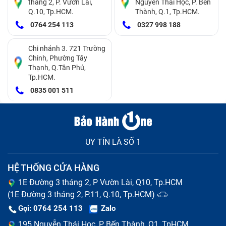
tháng 2, P. Vườn Lài,
Nguyễn Thái Học, P. Bến
Q.10, Tp.HCM.
Thành, Q.1, Tp.HCM.
0764 254 113
0327 998 188
Một số cách khắc phục chân sạc điện
Chi nhánh 3. 721 Trường
Chinh, Phường Tây
thoại bị lỗi
Thạnh, Q.Tân Phú,
Tp.HCM.
0835 001 511
Vệ sinh cổng sạc Samsung A02S điện thoại
Cổng sạc điện thoại sử dụng lâu ngày có thể bị bám
bụi hoặc xơ vải, khiến tiếp xúc giữa chân sạc và cổng
sạc không tốt.
UY TÍN LÀ SỐ 1
Bạn có thể sử dụng tăm gỗ hoặc kim loại mỏng
hoặc dùng bình xịt khí nén để thổi bụi ra ngoài, nhẹ
HỆ THỐNG CỬA HÀNG
nhàng làm sạch bên trong cổng sạc, nhớ tắt nguồn
1E Đường 3 tháng 2, P Vườn Lài, Q10, Tp.HCM
điện thoại trước khi vệ sinh.
(1E Đường 3 tháng 2, P.11, Q.10, Tp.HCM)
Nếu phát hiện chân sạc Samsung A02S có vết rỉ sét
Gọi: 0764 254 113
Zalo
hoặc oxy hóa, bạn có thể dùng bông tẩm cồn 90 độ để
195 Nguyễn Thái Học, P Bến Thành, Q1, TpHCM