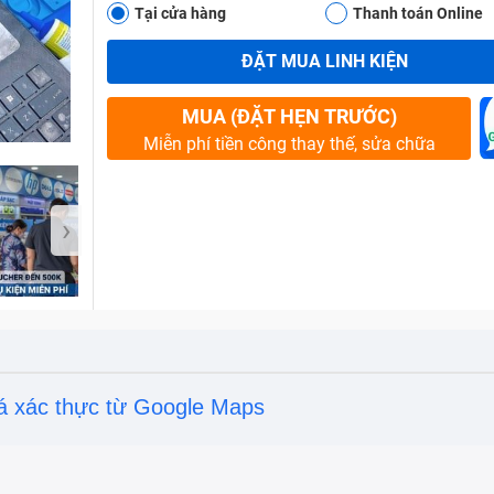
Tại cửa hàng
Thanh toán Online
ĐẶT MUA LINH KIỆN
Bảo Hành One
MUA (ĐẶT HẸN TRƯỚC)
Miễn phí tiền công thay thế, sửa chữa
›
á xác thực từ Google Maps