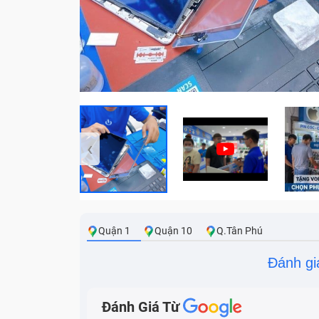
‹
Quận 1
Quận 10
Q.Tân Phú
Đánh gi
Đánh Giá Từ