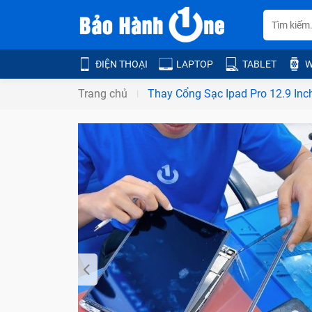
ĐIỆN THOẠI
LAPTOP
TABLET
W
Trang chủ
Thay Cổng Sạc Ipad Pro 12.9 Inc