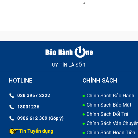
 khiến dây sạc bị căng, giãn, nứt, trơ dây đồng gây nguy h
c, sạc Adapter đã hết hạn sử dụng và cần thay thế. Lúc này d
 để đảm bảo hiệu năng và độ bền cho điện thoại Cổng Ip
UY TÍN LÀ SỐ 1
HOTLINE
CHÍNH SÁCH
028 3957 2222
Chính Sách Bảo Hành
Chính Sách Bảo Mật
18001236
Chính Sách Đổi Trả
0906 612 369 (Góp ý)
Chính Sách Vận Chuyể
Tin Tuyển dụng
Chính Sách Hoàn Tiền