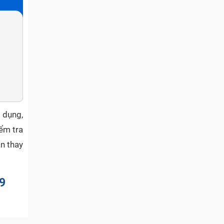
 dụng,
ểm tra
n thay
.9
er điện