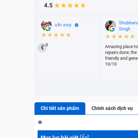
4.5
★★★★★
Shubhan
ofri einy
Singh
★★★★★
★★★★★
‹
null
Amazing place to
repairs done, the 
friendly and gene
10/10
Chi tiết sản phẩm
Chính sách dịch vụ
🌟
Mục lục bài viết
[
Ẩn
]