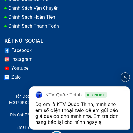
Chính Sách Vận Chuyển
Chính Sách Hoàn Tiền
Chính Sách Thanh Toán
KẾT NỐI SOCIAL
Facebook
Instagram
Youtube
Zalo
KTV Quốc Thịnh
ONLINE
Tên Doanh Nghiệp: CÔNG TY TNHH CITY ONE VIỆT NAM
MST/ĐKKD/QĐTL: 0316569346 do sở KHĐT TP.HCM cấp ngày
Dạ em là KTV Quốc Thịnh, mình cho 
14/04/2023
em số điện thoại zalo để em gửi báo 
Địa Chỉ: 721 Trường Chinh, Phường Tây Thạnh, Quận Tân Phú,
giá qua đó cho mình nha. Em tra đơn 
Thành phố Hồ Chí Minh, Việt Nam
hàng báo lại cho mình ngay ạ 
Email: quoc@baohanhone.com | Điện Thoại: 18001236