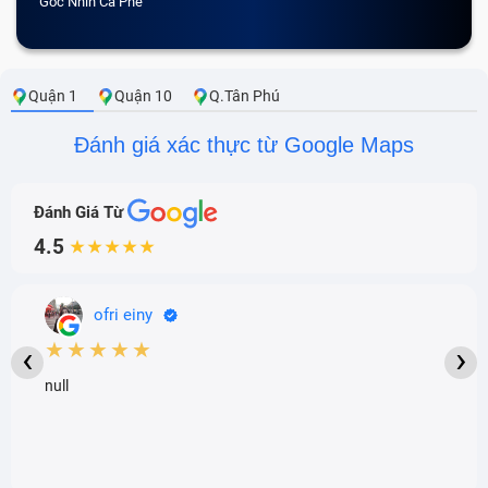
Góc Nhìn Cà Phê
Quận 1
Quận 10
Q.Tân Phú
Đánh giá xác thực từ Google Maps
Đánh Giá Từ
4.5
★★★★★
ofri einy
★★★★★
‹
›
null