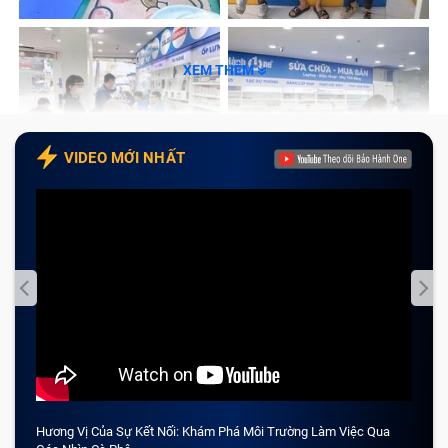
XEM THÊM
VIDEO MỚI NHẤT
Hương Vị Của Sự Kết Nối: Khám Phá Môi Trường Làm Việc Qua
CẢM 