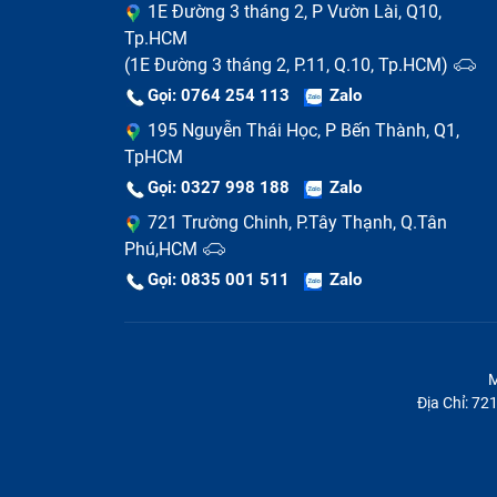
1E Đường 3 tháng 2, P Vườn Lài, Q10,
Tp.HCM
(1E Đường 3 tháng 2, P.11, Q.10, Tp.HCM)
Gọi: 0764 254 113
Zalo
195 Nguyễn Thái Học, P Bến Thành, Q1,
TpHCM
Gọi: 0327 998 188
Zalo
721 Trường Chinh, P.Tây Thạnh, Q.Tân
Phú,HCM
Những điểm cần
Gọi: 0835 001 511
Zalo
Bạn hãy tìm trung tâm uy tín, gọi điện tớ
xem có cần thiết phải thay loa mới hay xử
Nếu cần thay thế, hãy chọn nơi có chế đ
Laptop của bạn được thay thế, sửa chữa đ
M
Bạn hãy đề nghị theo dõi quá trình sửa ch
Địa Chỉ: 7
Sau sửa chữa, hãy kiểm tra kỹ thông tin
Bảo Hành One - địa chỉ thay lo