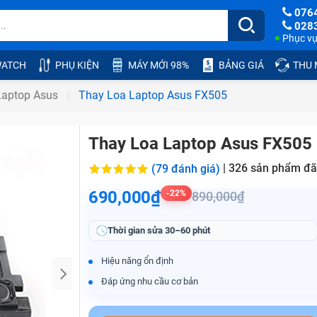
076
028
Phục vụ:
ATCH
PHỤ KIỆN
MÁY MỚI 98%
BẢNG GIÁ
THU
aptop Asus
Thay Loa Laptop Asus FX505
Thay Loa Laptop Asus FX505
|
326
sản phẩm đã
(79 đánh giá)
690,000₫
-22%
890,000₫
Thời gian sửa
30–60 phút
Hiệu năng ổn định
Đáp ứng nhu cầu cơ bản