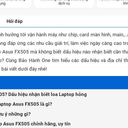
ụng
dịch vụ
trì
Hỏi đáp
h hưởng tới vận hành máy như chip, card màn hình, main,..
ng đáp ứng các nhu cầu giải trí, làm việc ngày càng cao tr
op Asus FX505 mà không biết dấu hiệu nào nhận biết cần th
ao? Cùng Bảo Hành One tìm hiểu các dấu hiệu và địa chỉ th
bài viết dưới đây nhé!
05? Dấu hiệu nhận biết loa Laptop hỏng
aptop Asus FX505 là gì?
ưu ý những gì?
p Asus FX505 chính hãng, uy tín