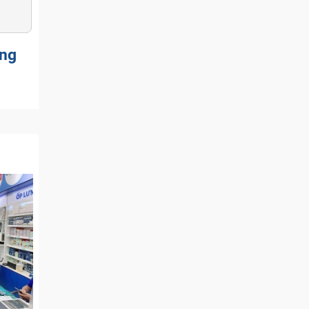
ỏng
ết cần
ạy thì
bạn chỉ
ng cài