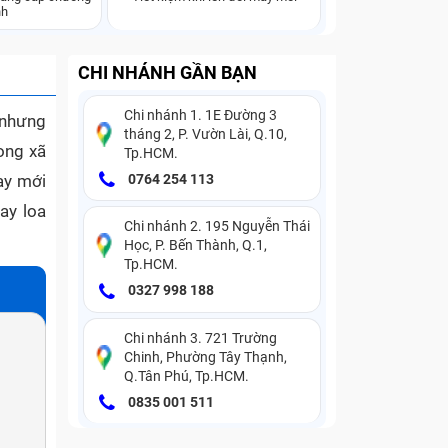
nh
CHI NHÁNH GẦN BẠN
Chi nhánh 1. 1E Đường 3
.nhưng
tháng 2, P. Vườn Lài, Q.10,
ong xã
Tp.HCM.
ay mới
0764 254 113
ay loa
Chi nhánh 2. 195 Nguyễn Thái
Học, P. Bến Thành, Q.1,
Tp.HCM.
0327 998 188
Chi nhánh 3. 721 Trường
Chinh, Phường Tây Thạnh,
Q.Tân Phú, Tp.HCM.
0835 001 511