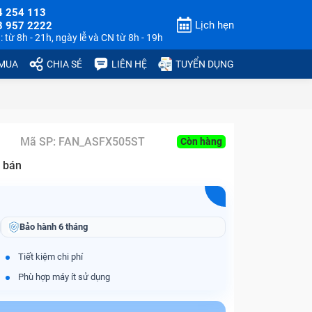
4 254 113
Lịch hẹn
3 957 2222
 từ 8h - 21h, ngày lễ và CN từ 8h - 19h
 MUA
CHIA SẺ
LIÊN HỆ
TUYỂN DỤNG
Mã SP:
FAN_ASFX505ST
Còn hàng
 bán
Bảo hành
6 tháng
Tiết kiệm chi phí
Phù hợp máy ít sử dụng