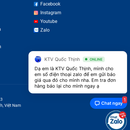
Facebook
Instagram
Youtube
n
Zalo
n
KTV Quốc Thịnh
ONLINE
Dạ em là KTV Quốc Thịnh, mình cho 
em số điện thoại zalo để em gửi báo 
 tư vấn
giá qua đó cho mình nha. Em tra đơn 
hàng báo lại cho mình ngay ạ 
ảm bảo
1
23
h, Việt Nam