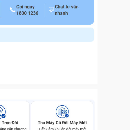
Gọi ngay
Chat tư vấn
📞
💬
1800 1236
nhanh
 Trọn Đời
Thu Máy Cũ Đổi Máy Mới
 nâng cấp chương
Tiết kiệm khi lên đời máy mới