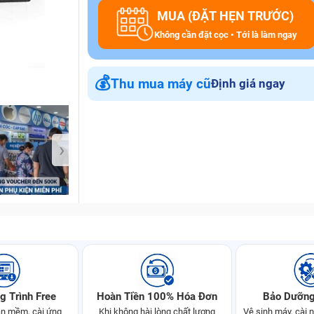
MUA (ĐẶT HẸN TRƯỚC)
Không cần đặt cọc • Tới là làm ngay
Bảo Hành One
💰
Thu mua máy cũ
Định giá ngay
›
g Trình Free
Hoàn Tiền 100% Hóa Đơn
Bảo Dưỡng
n mềm, cài ứng
Khi không hài lòng chất lượng
Vệ sinh máy, cài