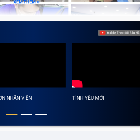
XEM THÊM
ƠN NHÂN VIÊN
TÌNH YÊU MỚI
iết cần thay thế loa Laptop Asus FX505
ông rõ ràng thì có thể màng loa đã rách, hay bụi bẩn bám và
nh xác và thay màng loa Laptop Asus FX505 mới để đảm b
ịu.