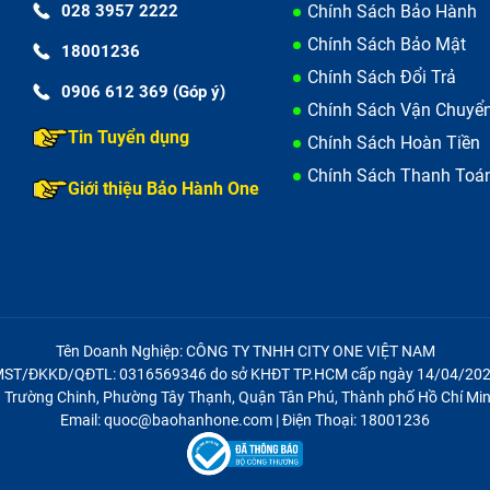
028 3957 2222
Chính Sách Bảo Hành
Chính Sách Bảo Mật
18001236
Chính Sách Đổi Trả
0906 612 369 (Góp ý)
Chính Sách Vận Chuyể
Tin Tuyển dụng
Chính Sách Hoàn Tiền
Chính Sách Thanh Toá
Giới thiệu Bảo Hành One
 lưu ý khi thay loa Laptop Asus FX505
i và nói rõ tình trạng máy để nhân viên tiếp nhận thông tin,
 lý được tại nhà.
ộ bảo hành tốt, phụ kiện, linh kiện chính hãng có tem để đ
Tên Doanh Nghiệp: CÔNG TY TNHH CITY ONE VIỆT NAM
úng bệnh, an toàn cho thiết bị, tránh “tiền mất, tật mang”.
ST/ĐKKD/QĐTL: 0316569346 do sở KHĐT TP.HCM cấp ngày 14/04/20
ữa, thay thế để đảm bảo không bị thay, tráo linh kiện.
21 Trường Chinh, Phường Tây Thạnh, Quận Tân Phú, Thành phố Hồ Chí Min
Email: quoc@baohanhone.com | Điện Thoại: 18001236
 bảo hành trên phiếu mà cửa hàng bàn giao cho bạn.
a Laptop Asus FX505 chính hãng, uy tín