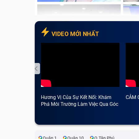
VIDEO MỚI NHẤT
Hương Vị Của Sự Kết Nối: Khám
CẢM 
Phá Môi Trường Làm Việc Qua Góc
Dấu hiệu nhận b
Nhìn Cà Phê
Âm thanh phát ra từ loa bị rè tiếng, kh
này bạn cần mang máy đi kiểm tra chí
trình sử dụng không bị gián đoạn, khó ch
Quận 1
Quận 10
Q.Tân Phú