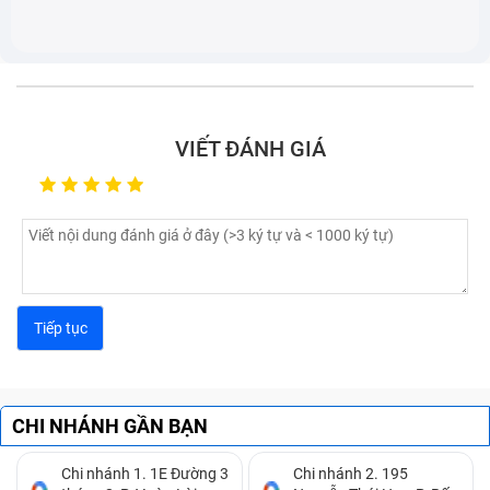
Âm thanh phát ra từ loa bị rè tiếng, không rõ ràng
thì có thể màng loa đã rách, hay bụi bẩn bám vào.
Lúc này bạn cần mang máy đi kiểm tra chính xác và
thay màng loa Laptop HP Pavilon 14-ce2035TU
mới để đảm bảo quá trình sử dụng không bị gián
VIẾT ĐÁNH GIÁ
đoạn, khó chịu.
Nếu bạn dùng tai nghe cắm vào cổng ra âm thanh
của HP Pavilon 14-ce2035TU mà máy lại phát loa
ngoài thì có thể chip điều khiển đã hỏng và cần tháo
máy ra sửa chữa, thay thế.
Nguyên nhân gây hỏng cần thay loa
Laptop HP Pavilon 14-ce2035TU là gì?
Hiện nay, nhu cầu sử dụng các đa phương tiện như
CHI NHÁNH GẦN BẠN
nghe nhạc, gọi video, họp nhóm online,...ngày càng
tăng và loa Laptop luôn sẵn sàng để phát huy chức
Chi nhánh 1. 1E Đường 3
Chi nhánh 2. 195