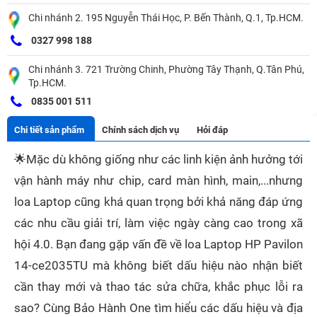
Chi nhánh 2. 195 Nguyễn Thái Học, P. Bến Thành, Q.1, Tp.HCM.
0327 998 188
Chi nhánh 3. 721 Trường Chinh, Phường Tây Thạnh, Q.Tân Phú,
Tp.HCM.
0835 001 511
Chi tiết sản phẩm
Chính sách dịch vụ
Hỏi đáp
🌟
Mặc dù không giống như các linh kiện ảnh hưởng tới
vận hành máy như chip, card màn hình, main,...nhưng
loa Laptop cũng khá quan trọng bởi khả năng đáp ứng
các nhu cầu giải trí, làm việc ngày càng cao trong xã
hội 4.0. Bạn đang gặp vấn đề về loa Laptop HP Pavilon
14-ce2035TU mà không biết dấu hiệu nào nhận biết
cần thay mới và thao tác sửa chữa, khắc phục lỗi ra
sao? Cùng Bảo Hành One tìm hiểu các dấu hiệu và địa