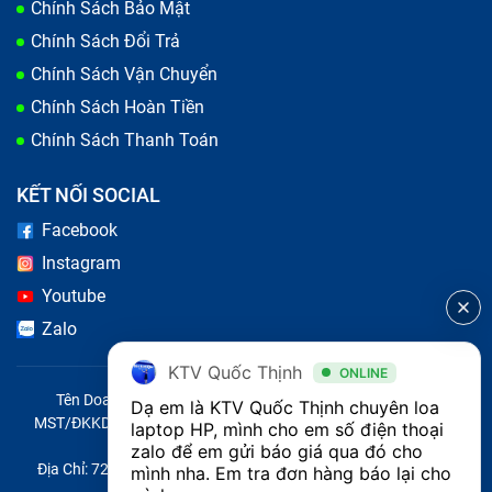
Chính Sách Bảo Mật
Chính Sách Đổi Trả
Chính Sách Vận Chuyển
Chính Sách Hoàn Tiền
Chính Sách Thanh Toán
KẾT NỐI SOCIAL
Những điểm cần lưu ý khi thay loa Laptop HP Pavilon
Facebook
14-ce2035TU
Instagram
Bạn hãy tìm trung tâm uy tín, gọi điện tới và nói rõ
Youtube
tình trạng máy để nhân viên tiếp nhận thông tin, tư
Zalo
vấn xem có cần thiết phải thay loa mới hay xử lý
được tại nhà.
KTV Quốc Thịnh
ONLINE
Nếu cần thay thế, hãy chọn nơi có chế độ bảo hành
Tên Doanh Nghiệp: CÔNG TY TNHH CITY ONE VIỆT NAM
Dạ em là KTV Quốc Thịnh chuyên loa 
MST/ĐKKD/QĐTL: 0316569346 do sở KHĐT TP.HCM cấp ngày
tốt, phụ kiện, linh kiện chính hãng có tem để đảm
laptop HP, mình cho em số điện thoại 
14/04/2023
zalo để em gửi báo giá qua đó cho 
bảo Laptop của bạn được thay thế, sửa chữa đúng
Địa Chỉ: 721 Trường Chinh, Phường Tây Thạnh, Quận Tân Phú,
mình nha. Em tra đơn hàng báo lại cho 
bệnh, an toàn cho thiết bị, tránh “tiền mất, tật