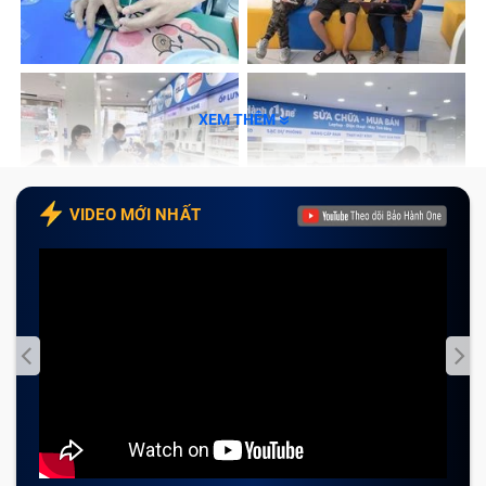
Khi nào cần thay loa Laptop HP Pavilon
14-ce2035TU? Dấu hiệu nhận biết loa
Laptop hỏng
XEM THÊM
Những dấu hiệu nào của loa Laptop báo hiệu cần sửa
chữa, thay thế mới? Cùng điểm qua cách nhận biết cần
thay loa Laptop như sau:
VIDEO MỚI NHẤT
Khi mở file nhạc bạn không thấy âm thanh phát ra
mặc dù trình duyệt hay ứng dụng nghe nhạc vẫn
chạy thì có khả năng loa máy tính HP Pavilon 14-
ce2035TU của bạn đã bị lỗi chip, đứt dây cần sửa
chữa.
Laptop báo lỗi file Audio khi bạn mở file nhạc, mất
biểu tượng loa hay icon gạch chéo đỏ thì lúc này
bạn chỉ cần cài lại Driver hoặc Windows để sửa lỗi
mà không cần thay mới loa Laptop. Nếu gặp khó
khăn trong cài đặt, bạn có thể tới trung tâm Bảo