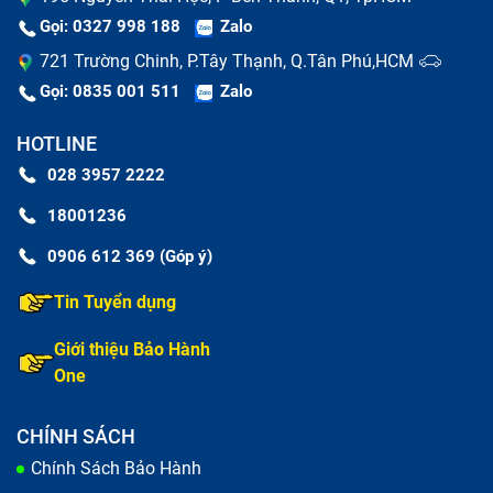
ce2035TU cần lưu ý những gì?
Gọi: 0327 998 188
Zalo
721 Trường Chinh, P.Tây Thạnh, Q.Tân Phú,HCM
Hiện trên thị trường có khá nhiều linh kiện loa Laptop
Gọi: 0835 001 511
Zalo
HP Pavilon 14-ce2035TU kém chất lượng, trôi nổi và
HOTLINE
bạn cảm thấy lúng túng không biết chọn lựa ra sao,
028 3957 2222
nơi nào có bảo hành tốt sau thay thế? Để trở thành
người tiêu dùng thông thái, bạn hãy lưu ý các điểm
18001236
như sau:
0906 612 369 (Góp ý)
Tin Tuyển dụng
Giới thiệu Bảo Hành
One
CHÍNH SÁCH
Chính Sách Bảo Hành