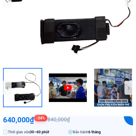
‹
›
640,000₫
-24%
840,000₫
Thời gian sửa
30–60 phút
Bảo hành
6 tháng