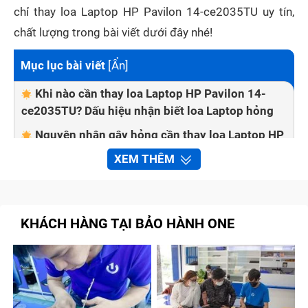
chỉ thay loa Laptop HP Pavilon 14-ce2035TU uy tín,
chất lượng trong bài viết dưới đây nhé!
Mục lục bài viết
[
Ẩn
]
Khi nào cần thay loa Laptop HP Pavilon 14-
ce2035TU? Dấu hiệu nhận biết loa Laptop hỏng
Nguyên nhân gây hỏng cần thay loa Laptop HP
Pavilon 14-ce2035TU là gì?
XEM THÊM
Khi thay loa Laptop HP Pavilon 14-ce2035TU
cần lưu ý những gì?
Bảo Hành One - địa chỉ thay loa Laptop HP
KHÁCH HÀNG TẠI BẢO HÀNH ONE
Pavilon 14-ce2035TU chính hãng, uy tín
Chia sẻ những lưu ý khi sử dụng tránh hỏng loa
Laptop HP Pavilon 14-ce2035TU