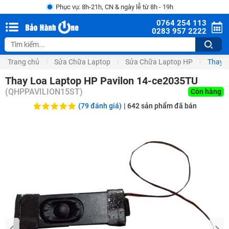
Phục vụ: 8h-21h, CN & ngày lễ từ 8h - 19h
0764 254 113
0283 957 2222
Trang chủ
Sửa Chữa Laptop
Sửa Chữa Laptop HP
Thay L
Thay Loa Laptop HP Pavilon 14-ce2035TU
(
QHPPAVILION15ST
)
Còn hàng
(79 đánh giá)
|
642
sản phẩm đã bán