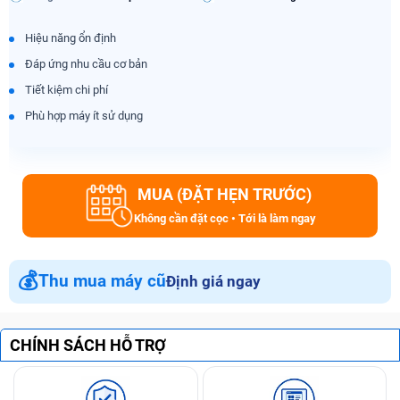
Hiệu năng ổn định
Đáp ứng nhu cầu cơ bản
Tiết kiệm chi phí
Phù hợp máy ít sử dụng
MUA (ĐẶT HẸN TRƯỚC)
Không cần đặt cọc • Tới là làm ngay
💰
Thu mua máy cũ
Định giá ngay
CHÍNH SÁCH HỖ TRỢ