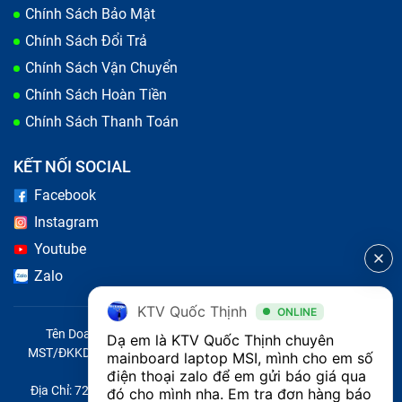
Chính Sách Bảo Mật
Chính Sách Đổi Trả
Chính Sách Vận Chuyển
Chính Sách Hoàn Tiền
Chính Sách Thanh Toán
Mùi khét hoặc nhiệt độ quá cao:
Có mùi cháy nhẹ
KẾT NỐI SOCIAL
hoặc máy quá nóng tại khu vực gần CPU hoặc bo
Facebook
mạch chủ.
Instagram
Youtube
Nguyên nhân gây hỏng main laptop
Zalo
Một số yếu tố có liên quan đến việc giảm sút chất
KTV Quốc Thịnh
ONLINE
lượng mainboard laptop Msi GF63 trong quá trình sử
Tên Doanh Nghiệp: CÔNG TY TNHH CITY ONE VIỆT NAM
Dạ em là KTV Quốc Thịnh chuyên 
dụng:
MST/ĐKKD/QĐTL: 0316569346 do sở KHĐT TP.HCM cấp ngày
mainboard laptop MSI, mình cho em số 
Sốc điện hoặc nguồn không ổn định:
Có thể gây
14/04/2023
điện thoại zalo để em gửi báo giá qua 
cháy nổ linh kiện trên bo mạch.
Địa Chỉ: 721 Trường Chinh, Phường Tây Thạnh, Quận Tân Phú,
đó cho mình nha. Em tra đơn hàng báo 