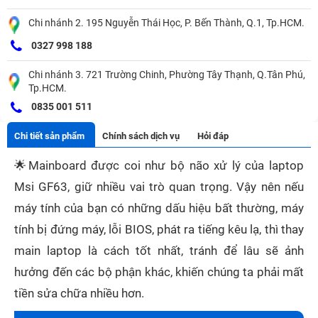
Chi nhánh 2. 195 Nguyễn Thái Học, P. Bến Thành, Q.1, Tp.HCM.
0327 998 188
Chi nhánh 3. 721 Trường Chinh, Phường Tây Thạnh, Q.Tân Phú,
Tp.HCM.
0835 001 511
Chi tiết sản phẩm
Chính sách dịch vụ
Hỏi đáp
🌟
Mainboard được coi như bộ não xử lý của laptop
Msi GF63, giữ nhiều vai trò quan trọng. Vậy nên nếu
máy tính của bạn có những dấu hiệu bất thường, máy
tính bị đứng máy, lỗi BIOS, phát ra tiếng kêu lạ, thì thay
main laptop là cách tốt nhất, tránh để lâu sẽ ảnh
hưởng đến các bộ phận khác, khiến chúng ta phải mất
tiền sửa chữa nhiều hơn.