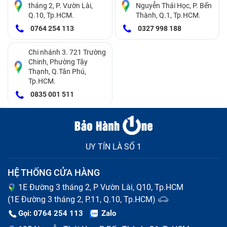
tháng 2, P. Vườn Lài,
Nguyễn Thái Học, P. Bến
Q.10, Tp.HCM.
Thành, Q.1, Tp.HCM.
0764 254 113
0327 998 188
Lỗi màn hình đen:
Máy tính đang mở nhưng màn
Chi nhánh 3. 721 Trường
hình không hiển thị, đèn numlock và capslock chớp
Chinh, Phường Tây
nháy liên tục.
Thạnh, Q.Tân Phú,
Tp.HCM.
Lỗi quạt tản nhiệt:
Trong khi sử dụng, bạn thấy
0835 001 511
quạt tản nhiệt của máy kêu to bất thường, máy
nhanh nóng lên và tự tắt nguồn.
UY TÍN LÀ SỐ 1
HỆ THỐNG CỬA HÀNG
1E Đường 3 tháng 2, P Vườn Lài, Q10, Tp.HCM
(1E Đường 3 tháng 2, P.11, Q.10, Tp.HCM)
Gọi: 0764 254 113
Zalo