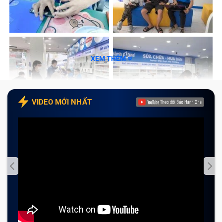
Bước 4: Dán Tem bảo hành và thanh toán
Cam kết với Khách Hàng khi sửa mainboard
laptop Msi GF63 tại Bảo Hành One
Tạm kết
XEM THÊM
Main laptop là gì?
Main laptop
(hay còn gọi là
mainboard
hoặc
bo mạch
VIDEO MỚI NHẤT
chủ
) là một bảng mạch điện tử lớn, đóng vai trò trung
tâm kết nối và điều phối hoạt động của tất cả các linh
kiện bên trong laptop. Mainboard laptop là thành phần
quan trọng nhất, quyết định hiệu suất và khả năng hoạt
động của máy tính.