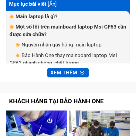
Mục lục bài viết
[
Ẩn
]
Main laptop là gì?
Một số lỗi trên mainboard laptop Msi GF63 cần
được sửa chữa?
Nguyên nhân gây hỏng main laptop
Bảo Hành One thay mainboard laptop Msi
GF63 nhanh chóng, chất lượng
XEM THÊM
Quy trình sửa chữa mainboard tại trung tâm
Bảo Hành One
Bước 1: Chuyên viên xác định mainboard phù
hợp với laptop Msi GF63
KHÁCH HÀNG TẠI BẢO HÀNH ONE
Bước 2: Báo giá cho khách hàng
Bước 3: Lắp mainboard mới cho laptop Msi
GF63