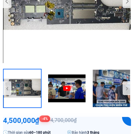
‹
›
4,500,000₫
-4%
4,700,000₫
Thời gian sửa
60–180 phút
Bảo hành
3 tháng