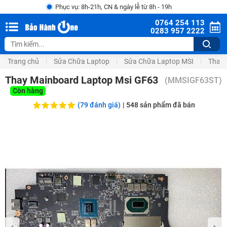
Phục vụ: 8h-21h, CN & ngày lễ từ 8h - 19h
0764 254 113
0283 957 2222
Trang chủ
Sửa Chữa Laptop
Sửa Chữa Laptop MSI
Thay 
Thay Mainboard Laptop Msi GF63
(
MMSIGF63ST
)
Còn hàng
(79 đánh giá)
|
548
sản phẩm đã bán