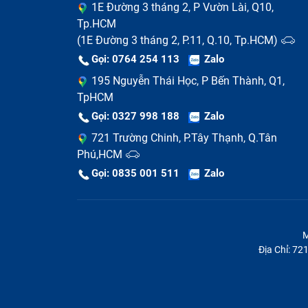
1E Đường 3 tháng 2, P Vườn Lài, Q10,
lên và tự tắt nguồn.
Tp.HCM
(1E Đường 3 tháng 2, P.11, Q.10, Tp.HCM)
Gọi: 0764 254 113
Zalo
195 Nguyễn Thái Học, P Bến Thành, Q1,
TpHCM
Gọi: 0327 998 188
Zalo
721 Trường Chinh, P.Tây Thạnh, Q.Tân
Phú,HCM
Gọi: 0835 001 511
Zalo
M
Địa Chỉ: 7