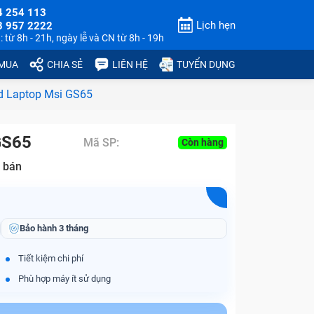
4 254 113
Lịch hẹn
3 957 2222
 từ 8h - 21h, ngày lễ và CN từ 8h - 19h
 MUA
CHIA SẺ
LIÊN HỆ
TUYỂN DỤNG
d Laptop Msi GS65
GS65
Mã SP:
Còn hàng
 bán
Bảo hành
3 tháng
Tiết kiệm chi phí
Phù hợp máy ít sử dụng