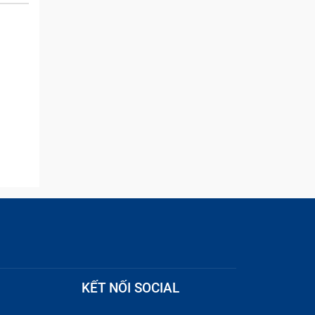
and they were able to
quickly remove the ads :)
 nháy
KẾT NỐI SOCIAL
h nóng