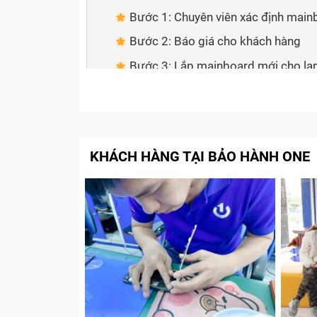
Bước 1: Chuyên viên xác định main
Bước 2: Báo giá cho khách hàng
Bước 3: Lắp mainboard mới cho l
Bước 4: Dán Tem bảo hành và than
Cam kết với Khách Hàng khi sửa main
Tạm kết
KHÁCH HÀNG TẠI BẢO HÀNH ONE
Main laptop là gì?
Main laptop
(hay còn gọi là
mainboard
ho
tâm kết nối và điều phối hoạt động của tất
quan trọng nhất, quyết định hiệu suất và kh