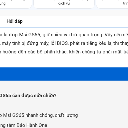
ụng
dịch vụ
trì
Hỏi đáp
 laptop Msi GS65, giữ nhiều vai trò quan trọng. Vậy nên n
máy tính bị đứng máy, lỗi BIOS, phát ra tiếng kêu lạ, thì th
ảnh hưởng đến các bộ phận khác, khiến chúng ta phải mất ti
i GS65 cần được sửa chữa?
p Msi GS65 nhanh chóng, chất lượng
rung tâm Bảo Hành One