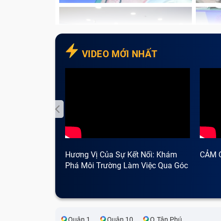
VIDEO MỚI NHẤT
Hương Vị Của Sự Kết Nối: Khám
CẢM 
Phá Môi Trường Làm Việc Qua Góc
Nhìn Cà Phê
Quận 1
Quận 10
Q.Tân Phú