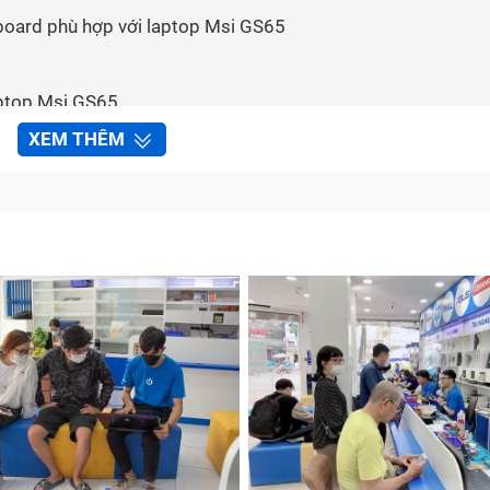
board phù hợp với laptop Msi GS65
aptop Msi GS65
h toán
XEM THÊM
board laptop Msi GS65 tại Bảo Hành One
ặc
bo mạch chủ
) là một bảng mạch điện tử lớn, đóng vai tr
 cả các linh kiện bên trong laptop. Mainboard laptop là thà
ả năng hoạt động của máy tính.