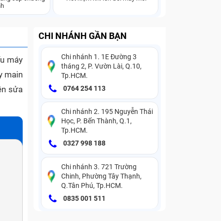
nh
CHI NHÁNH GẦN BẠN
Chi nhánh 1. 1E Đường 3
ếu máy
tháng 2, P. Vườn Lài, Q.10,
ay main
Tp.HCM.
ền sửa
0764 254 113
Chi nhánh 2. 195 Nguyễn Thái
Học, P. Bến Thành, Q.1,
Tp.HCM.
0327 998 188
Chi nhánh 3. 721 Trường
Chinh, Phường Tây Thạnh,
Q.Tân Phú, Tp.HCM.
0835 001 511