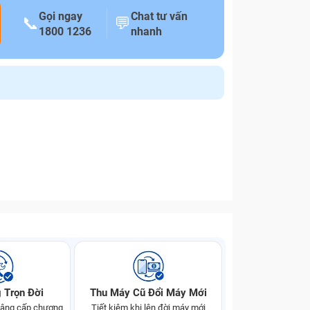
Gọi ngay
Chat tư vấn
📞
💬
1800 1236
nhanh
 Trọn Đời
Thu Máy Cũ Đổi Máy Mới
 nâng cấp chương
Tiết kiệm khi lên đời máy mới