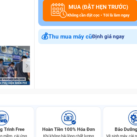
MUA (ĐẶT HẸN TRƯỚC)
Không cần đặt cọc • Tới là làm ngay
Bảo Hành One
💰
Thu mua máy cũ
Định giá ngay
›
g Trình Free
Hoàn Tiền 100% Hóa Đơn
Bảo Dưỡng
n mềm, cài ứng
Khi không hài lòng chất lượng
Vệ sinh máy, cài