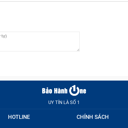
UY TÍN LÀ SỐ 1
ng màn hình không hiển thị, đèn numlock và capslock chớp
HOTLINE
CHÍNH SÁCH
n thấy quạt tản nhiệt của máy kêu to bất thường, máy nhan