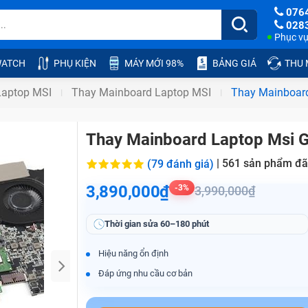
076
028
Phục vụ:
ATCH
PHỤ KIỆN
MÁY MỚI 98%
BẢNG GIÁ
THU
Laptop MSI
Thay Mainboard Laptop MSI
Thay Mainboar
Thay Mainboard Laptop Msi 
|
561
sản phẩm đã
(79 đánh giá)
3,890,000₫
-3%
3,990,000₫
Thời gian sửa
60–180 phút
Hiệu năng ổn định
Đáp ứng nhu cầu cơ bản