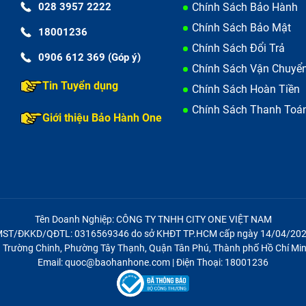
028 3957 2222
Chính Sách Bảo Hành
Chính Sách Bảo Mật
18001236
Chính Sách Đổi Trả
0906 612 369 (Góp ý)
Chính Sách Vận Chuyể
Tin Tuyển dụng
Chính Sách Hoàn Tiền
Chính Sách Thanh Toá
Giới thiệu Bảo Hành One
Tên Doanh Nghiệp: CÔNG TY TNHH CITY ONE VIỆT NAM
ST/ĐKKD/QĐTL: 0316569346 do sở KHĐT TP.HCM cấp ngày 14/04/20
21 Trường Chinh, Phường Tây Thạnh, Quận Tân Phú, Thành phố Hồ Chí Min
Email: quoc@baohanhone.com | Điện Thoại: 18001236