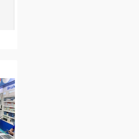
ò trung
nh phần