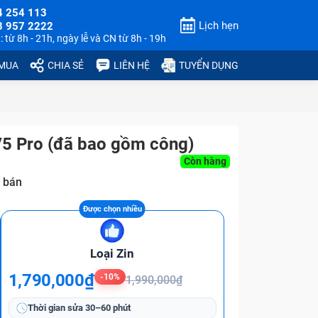
4 254 113
Lịch hẹn
3 957 2222
 từ 8h - 21h, ngày lễ và CN từ 8h - 19h
 MUA
CHIA SẺ
LIÊN HỆ
TUYỂN DỤNG
/5 Pro (đã bao gồm công)
Còn hàng
 bán
Loại Zin
1,790,000₫
-10%
1,990,000₫
Thời gian sửa
30–60 phút