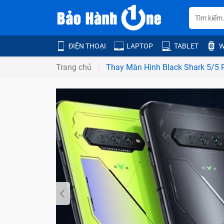
ĐIỆN THOẠI
LAPTOP
TABLET
W
Trang chủ
Thay Màn Hình Black Shark 5/5 