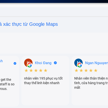
á xác thực từ Google Maps
sh
Khoi Đang
Ngan Nguuye
★★★★★
★★★★★
nhân viên 195 phục vụ tốt
Nhân viên thân thiện n
 get the
thay thế linh kiện nhanh
tình, cửa hàng trang tr
staff is so
mắt
rous.