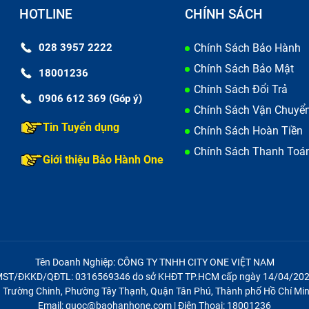
HOTLINE
CHÍNH SÁCH
028 3957 2222
Chính Sách Bảo Hành
Chính Sách Bảo Mật
18001236
Chính Sách Đổi Trả
0906 612 369 (Góp ý)
Chính Sách Vận Chuyể
Tin Tuyển dụng
Chính Sách Hoàn Tiền
Chính Sách Thanh Toá
Giới thiệu Bảo Hành One
Tên Doanh Nghiệp: CÔNG TY TNHH CITY ONE VIỆT NAM
ST/ĐKKD/QĐTL: 0316569346 do sở KHĐT TP.HCM cấp ngày 14/04/20
21 Trường Chinh, Phường Tây Thạnh, Quận Tân Phú, Thành phố Hồ Chí Min
Email: quoc@baohanhone.com | Điện Thoại: 18001236