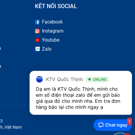
KẾT NỐI SOCIAL
Facebook
Instagram
Youtube
n
Zalo
n
KTV Quốc Thịnh
ONLINE
Dạ em là KTV Quốc Thịnh, mình cho 
em số điện thoại zalo để em gửi báo 
giá qua đó cho mình nha. Em tra đơn 
hàng báo lại cho mình ngay ạ 
1
23
h, Việt Nam