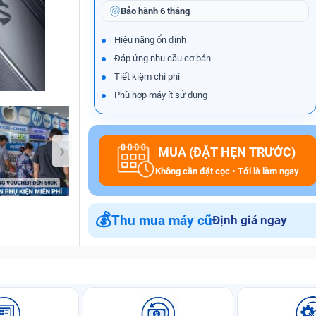
Bảo hành
6 tháng
Hiệu năng ổn định
Đáp ứng nhu cầu cơ bản
Bảo Hành One
Tiết kiệm chi phí
Phù hợp máy ít sử dụng
›
MUA (ĐẶT HẸN TRƯỚC)
Không cần đặt cọc • Tới là làm ngay
💰
Thu mua máy cũ
Định giá ngay