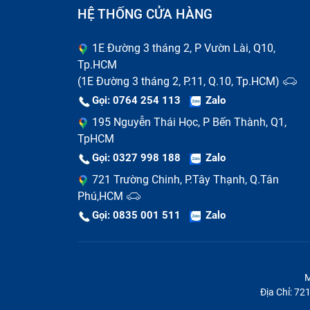
HỆ THỐNG CỬA HÀNG
1E Đường 3 tháng 2, P Vườn Lài, Q10,
Tp.HCM
(1E Đường 3 tháng 2, P.11, Q.10, Tp.HCM)
Gọi: 0764 254 113
Zalo
195 Nguyễn Thái Học, P Bến Thành, Q1,
TpHCM
Gọi: 0327 998 188
Zalo
721 Trường Chinh, P.Tây Thạnh, Q.Tân
Phú,HCM
Gọi: 0835 001 511
Zalo
M
Địa Chỉ: 7