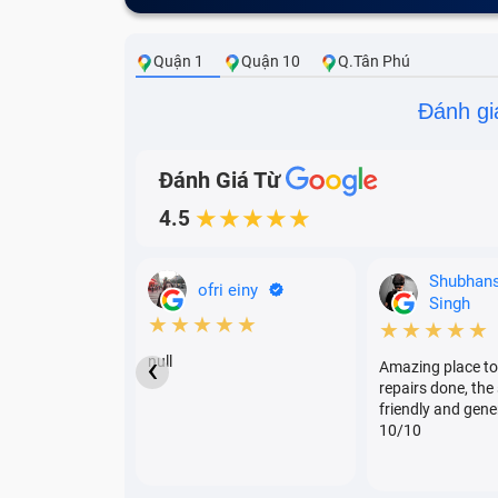
Quận 1
Quận 10
Q.Tân Phú
Đánh gi
Đánh Giá Từ
4.5
★★★★★
Shubhan
ofri einy
Singh
★★★★★
★★★★★
‹
null
Amazing place to
repairs done, the 
friendly and gene
10/10