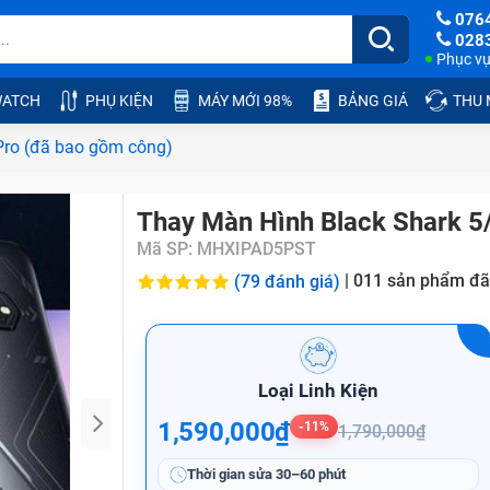
076
028
Phục vụ:
ATCH
PHỤ KIỆN
MÁY MỚI 98%
BẢNG GIÁ
THU
Pro (đã bao gồm công)
Thay Màn Hình Black Shark 5
Mã SP:
MHXIPAD5PST
|
011
sản phẩm đã
(79 đánh giá)
Loại Linh Kiện
1,590,000₫
-11%
1,790,000₫
Thời gian sửa
30–60 phút