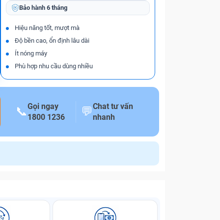
Bảo hành
6 tháng
Hiệu năng tốt, mượt mà
Độ bền cao, ổn định lâu dài
Ít nóng máy
Phù hợp nhu cầu dùng nhiều
Gọi ngay
Chat tư vấn
📞
💬
1800 1236
nhanh