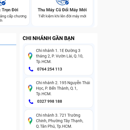
 Trọn Đời
Thu Máy Cũ Đổi Máy Mới
 nâng cấp chương
Tiết kiệm khi lên đời máy mới
nh
CHI NHÁNH GẦN BẠN
Chi nhánh 1. 1E Đường 3
tháng 2, P. Vườn Lài, Q.10,
Tp.HCM.
0764 254 113
Chi nhánh 2. 195 Nguyễn Thái
Học, P. Bến Thành, Q.1,
Tp.HCM.
0327 998 188
Chi nhánh 3. 721 Trường
Chinh, Phường Tây Thạnh,
Q.Tân Phú, Tp.HCM.