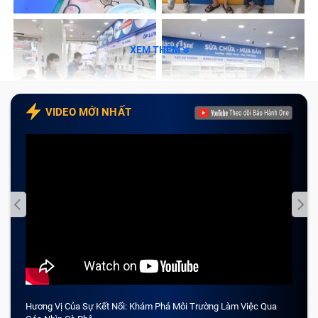
XEM THÊM
VIDEO MỚI NHẤT
Hương Vị Của Sự Kết Nối: Khám Phá Môi Trường Làm Việc Qua
CẢM 