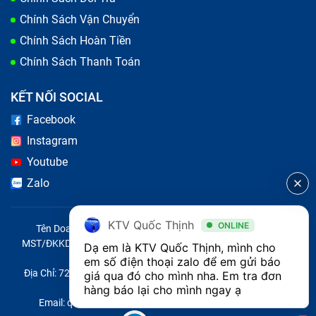
Chính Sách Vận Chuyển
Chính Sách Hoàn Tiền
Chính Sách Thanh Toán
KẾT NỐI SOCIAL
Facebook
Instagram
Youtube
Zalo
KTV Quốc Thịnh
ONLINE
Tên Doanh Nghiệp: CÔNG TY TNHH CITY ONE VIỆT NAM
MST/ĐKKD/QĐTL: 0316569346 do sở KHĐT TP.HCM cấp ngày
Dạ em là KTV Quốc Thịnh, mình cho 
14/04/2023
em số điện thoại zalo để em gửi báo 
Địa Chỉ: 721 Trường Chinh, Phường Tây Thạnh, Quận Tân Phú,
giá qua đó cho mình nha. Em tra đơn 
Thành phố Hồ Chí Minh, Việt Nam
hàng báo lại cho mình ngay ạ 
Email: quoc@baohanhone.com | Điện Thoại: 18001236