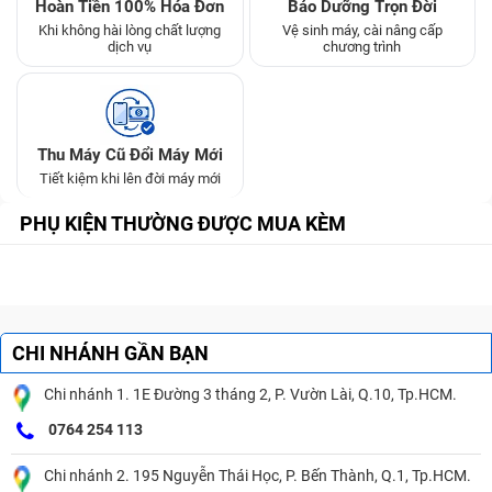
Hoàn Tiền 100% Hóa Đơn
Bảo Dưỡng Trọn Đời
Khi không hài lòng chất lượng
Vệ sinh máy, cài nâng cấp
dịch vụ
chương trình
Thu Máy Cũ Đổi Máy Mới
Tiết kiệm khi lên đời máy mới
PHỤ KIỆN THƯỜNG ĐƯỢC MUA KÈM
CHI NHÁNH GẦN BẠN
Chi nhánh 1. 1E Đường 3 tháng 2, P. Vườn Lài, Q.10, Tp.HCM.
0764 254 113
Chi nhánh 2. 195 Nguyễn Thái Học, P. Bến Thành, Q.1, Tp.HCM.