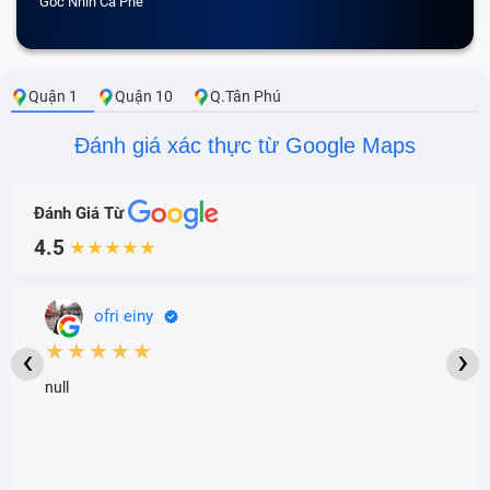
Góc Nhìn Cà Phê
Quận 1
Quận 10
Q.Tân Phú
Đánh giá xác thực từ Google Maps
Đánh Giá Từ
4.5
★★★★★
ofri einy
★★★★★
‹
›
null