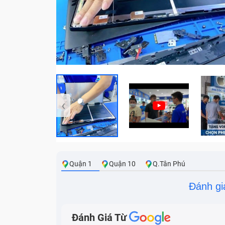
‹
Quận 1
Quận 10
Q.Tân Phú
Đánh gi
Đánh Giá Từ