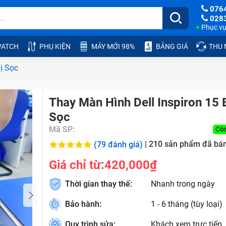
076
028
Phục vụ:
ATCH
PHỤ KIỆN
MÁY MỚI 98%
BẢNG GIÁ
THU
ị Sọc
Thay Màn Hình Dell Inspiron 15 
Sọc
Mã SP:
Cò
|
210
sản phẩm đã bá
(79 đánh giá)
Giá chỉ từ:
420,000₫
Thời gian thay thế:
Nhanh trong ngày
Bảo hành:
1 - 6 tháng (tùy loại)
Quy trình sửa:
Khách xem trực tiếp