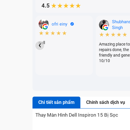
4.5
★★★★★
Shubhan
ofri einy
Singh
★★★★★
★★★★★
‹
null
Amazing place to
repairs done, the 
friendly and gene
10/10
Chi tiết sản phẩm
Chính sách dịch vụ
Thay Màn Hình Dell Inspiron 15 Bị Sọc