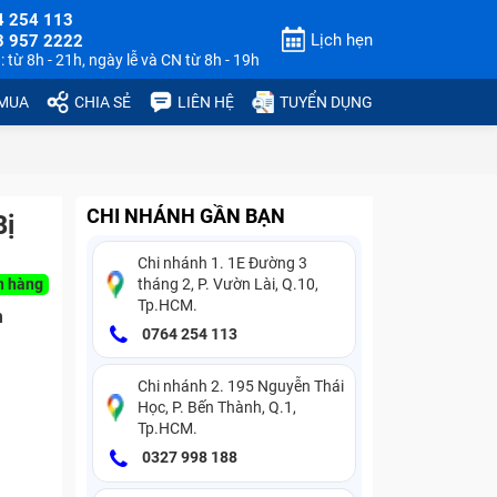
4 254 113
Lịch hẹn
3 957 2222
 từ 8h - 21h, ngày lễ và CN từ 8h - 19h
 MUA
CHIA SẺ
LIÊN HỆ
TUYỂN DỤNG
CHI NHÁNH GẦN BẠN
Bị
Chi nhánh 1. 1E Đường 3
n hàng
tháng 2, P. Vườn Lài, Q.10,
Tp.HCM.
n
0764 254 113
Chi nhánh 2. 195 Nguyễn Thái
Học, P. Bến Thành, Q.1,
Tp.HCM.
0327 998 188