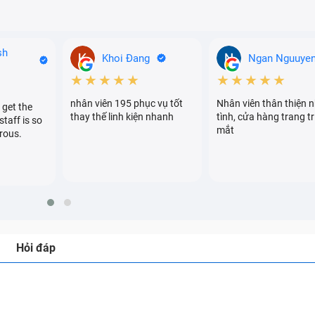
sh
Khoi Đang
Ngan Nguuye
★★★★★
★★★★★
nhân viên 195 phục vụ tốt
Nhân viên thân thiện n
 get the
thay thế linh kiện nhanh
tình, cửa hàng trang tr
staff is so
mắt
rous.
Hỏi đáp