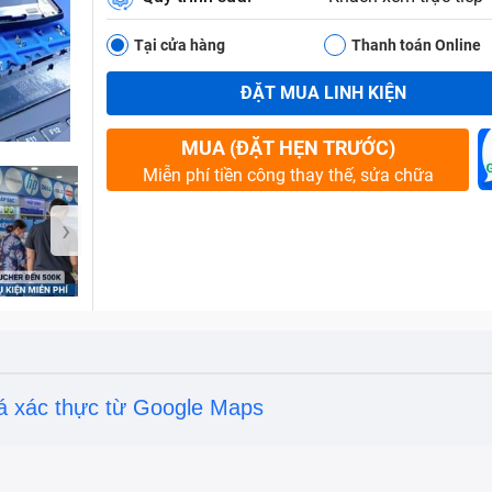
Tại cửa hàng
Thanh toán Online
ĐẶT MUA LINH KIỆN
Bảo Hành One
MUA (ĐẶT HẸN TRƯỚC)
Miễn phí tiền công thay thế, sửa chữa
›
á xác thực từ Google Maps