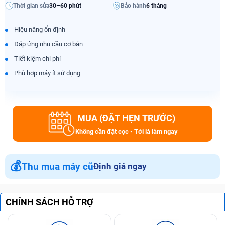
Thời gian sửa
30–60 phút
Bảo hành
6 tháng
Hiệu năng ổn định
Đáp ứng nhu cầu cơ bản
Tiết kiệm chi phí
Phù hợp máy ít sử dụng
MUA (ĐẶT HẸN TRƯỚC)
Không cần đặt cọc • Tới là làm ngay
💰
Thu mua máy cũ
Định giá ngay
CHÍNH SÁCH HỖ TRỢ