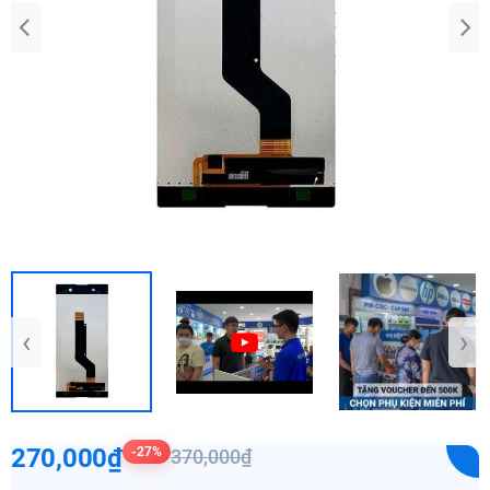
‹
›
270,000₫
-27%
370,000₫