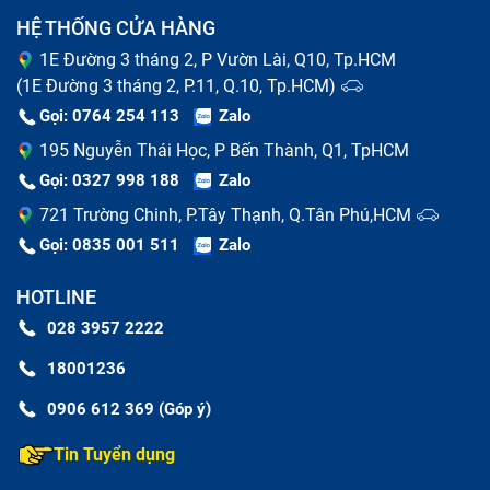
HỆ THỐNG CỬA HÀNG
1E Đường 3 tháng 2, P Vườn Lài, Q10, Tp.HCM
(1E Đường 3 tháng 2, P.11, Q.10, Tp.HCM)
Gọi: 0764 254 113
Zalo
195 Nguyễn Thái Học, P Bến Thành, Q1, TpHCM
Gọi: 0327 998 188
Zalo
721 Trường Chinh, P.Tây Thạnh, Q.Tân Phú,HCM
Gọi: 0835 001 511
Zalo
HOTLINE
028 3957 2222
Khi nào cần thay màn hình máy tính bảng Ipad
18001236
Nguyên nhân thay màn hình tablet bị
0906 612 369 (Góp ý)
hỏng
Tin Tuyển dụng