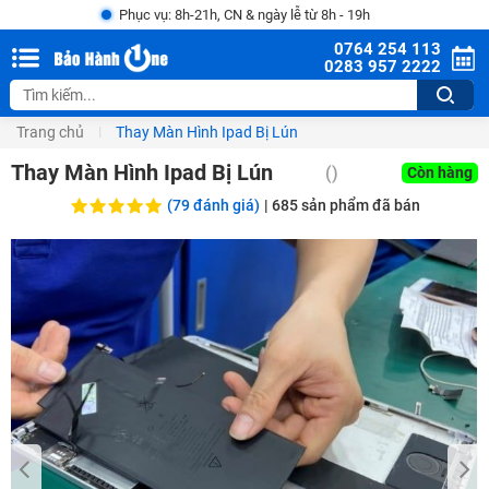
Phục vụ: 8h-21h, CN & ngày lễ từ 8h - 19h
0764 254 113
0283 957 2222
Trang chủ
Thay Màn Hình Ipad Bị Lún
Thay Màn Hình Ipad Bị Lún
()
Còn hàng
(79 đánh giá)
|
685
sản phẩm đã bán