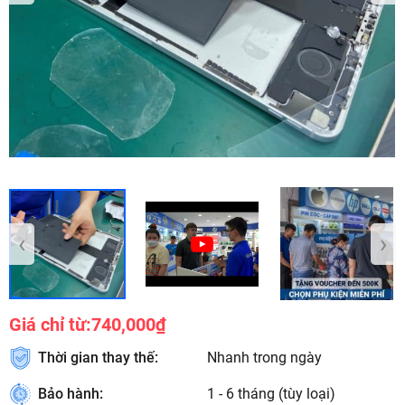
‹
›
Giá chỉ từ:
740,000₫
Thời gian thay thế:
Nhanh trong ngày
Bảo hành:
1 - 6 tháng (tùy loại)