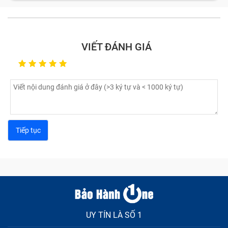
Màn hình bị nhòe màu, bị sọc: Nhân viên kỹ thuật tại
Bảo Hành One sẽ kiểm tra tất cả các nguyên nhân.
Nếu máy bạn chỉ bị lỏng cáp màn hình, chúng tôi sẽ
VIẾT ĐÁNH GIÁ
tiến hành vệ sinh và sửa chữa phần cứng. Trong
trường hợp bẹ cáp bị gãy, chúng tôi sẽ thay thế cáp
mới cho bạn.
Một trường hợp nữa là màn hình xuất hiện các
điểm chết: Nếu điểm chết quá to, khiến bạn không
thể thực hiện bất kỳ chức năng nào trên giao diện,
bạn cần phải thay màn hình máy tính bảng.
Nếu màn hình bị tê liệt do bị nhúng nước hoặc hoặc
bị ảnh hưởng bởi độ ẩm môi trường quá cao thì bạn
cần thay màn hình cảm ứng ngay, tránh để lâu sẽ
ảnh hưởng các linh kiện khác.
Với những lỗi thường gặp này, hãy mang tới cơ sở
sửa chữa kỹ thuật viên sẽ giúp bạn khắc phục một
cách nhanh chóng nhất với quy trình thực hiện tiêu
UY TÍN LÀ SỐ 1
chuẩn và những cam kết rõ ràng.