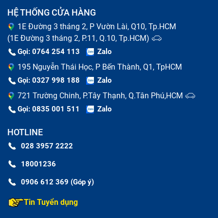
HỆ THỐNG CỬA HÀNG
1E Đường 3 tháng 2, P Vườn Lài, Q10, Tp.HCM
(1E Đường 3 tháng 2, P.11, Q.10, Tp.HCM)
Gọi: 0764 254 113
Zalo
195 Nguyễn Thái Học, P Bến Thành, Q1, TpHCM
Gọi: 0327 998 188
Zalo
721 Trường Chinh, P.Tây Thạnh, Q.Tân Phú,HCM
Gọi: 0835 001 511
Zalo
HOTLINE
028 3957 2222
Khi nào cần thay màn hình máy tính bảng Ipad Mini
18001236
Nguyên nhân thay màn hình tablet bị
0906 612 369 (Góp ý)
hỏng
Tin Tuyển dụng