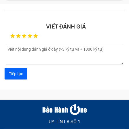
Màn hình bị nhòe màu, bị sọc: Nhân viên kỹ thuật tại
Bảo Hành One sẽ kiểm tra tất cả các nguyên nhân.
Nếu máy bạn chỉ bị lỏng cáp màn hình, chúng tôi sẽ
VIẾT ĐÁNH GIÁ
tiến hành vệ sinh và sửa chữa phần cứng. Trong
trường hợp bẹ cáp bị gãy, chúng tôi sẽ thay thế cáp
mới cho bạn.
Một trường hợp nữa là màn hình xuất hiện các
điểm chết: Nếu điểm chết quá to, khiến bạn không
thể thực hiện bất kỳ chức năng nào trên giao diện,
bạn cần phải thay màn hình máy tính bảng.
Nếu màn hình bị tê liệt do bị nhúng nước hoặc hoặc
bị ảnh hưởng bởi độ ẩm môi trường quá cao thì bạn
cần thay màn hình cảm ứng ngay, tránh để lâu sẽ
ảnh hưởng các linh kiện khác.
Với những lỗi thường gặp này, hãy mang tới cơ sở
sửa chữa kỹ thuật viên sẽ giúp bạn khắc phục một
cách nhanh chóng nhất với quy trình thực hiện tiêu
UY TÍN LÀ SỐ 1
chuẩn và những cam kết rõ ràng.