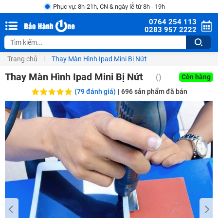
Phục vụ: 8h-21h, CN & ngày lễ từ 8h - 19h
0764 254 113
0283 957 2222
Trang chủ
Thay Màn Hình Ipad Mini Bị Nứt
Thay Màn Hình Ipad Mini Bị Nứt
()
Còn hàng
(79 đánh giá)
|
696
sản phẩm đã bán