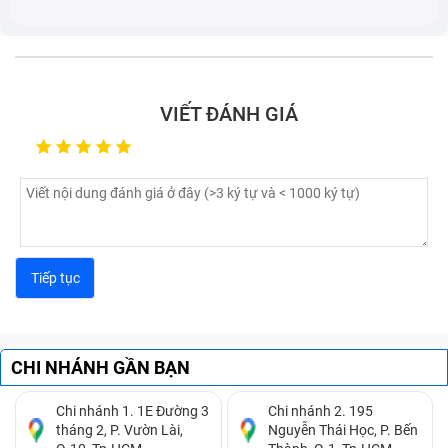
điểm chết: Nếu điểm chết quá to, khiến bạn không
thể thực hiện bất kỳ chức năng nào trên giao diện,
bạn cần phải thay màn hình máy tính bảng.
Nếu màn hình bị tê liệt do bị nhúng nước hoặc hoặc
bị ảnh hưởng bởi độ ẩm môi trường quá cao thì bạn
VIẾT ĐÁNH GIÁ
cần thay màn hình cảm ứng ngay, tránh để lâu sẽ
ảnh hưởng các linh kiện khác.
Với những lỗi thường gặp này, hãy mang tới cơ sở
sửa chữa kỹ thuật viên sẽ giúp bạn khắc phục một
cách nhanh chóng nhất với quy trình thực hiện tiêu
chuẩn và những cam kết rõ ràng.
CHI NHÁNH GẦN BẠN
Chi nhánh 1. 1E Đường 3
Chi nhánh 2. 195
tháng 2, P. Vườn Lài,
Nguyễn Thái Học, P. Bến