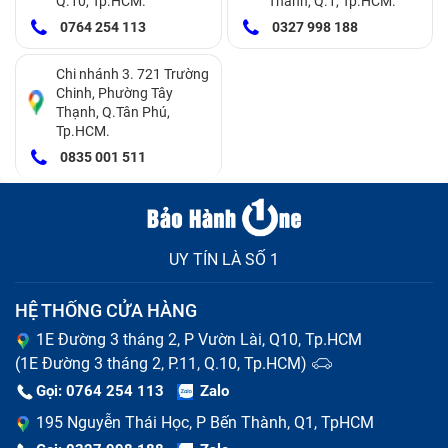
Q.10, Tp.HCM.
Thành, Q.1, Tp.HCM.
0764 254 113
0327 998 188
Chi nhánh 3. 721 Trường
Chinh, Phường Tây
Thạnh, Q.Tân Phú,
Khi nào cần thay màn hình máy tính bảng iPad Pro
Tp.HCM.
10.5"/ A1701/ A1709
0835 001 511
Nguyên nhân thay màn hình tablet bị
hỏng
UY TÍN LÀ SỐ 1
Do va chạm
HỆ THỐNG CỬA HÀNG
Thiết bị rơi từ trên cao xuống làm cho bề mặt kính
1E Đường 3 tháng 2, P Vườn Lài, Q10, Tp.HCM
điện thoại bị vỡ, bị vật cứng đè lên. Khi mặt kính bị vỡ,
(1E Đường 3 tháng 2, P.11, Q.10, Tp.HCM)
tùy vào mức độ nặng nhẹ của từng bộ phận mà bạn
Gọi: 0764 254 113
Zalo
nên thay mặt kính hay phải thay hết nguyên bộ màn
195 Nguyễn Thái Học, P Bến Thành, Q1, TpHCM