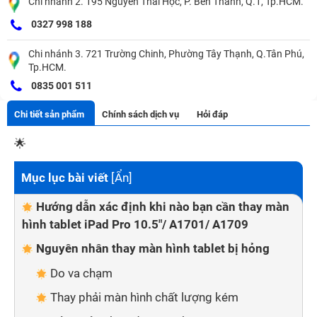
Chi nhánh 2. 195 Nguyễn Thái Học, P. Bến Thành, Q.1, Tp.HCM.
0327 998 188
Chi nhánh 3. 721 Trường Chinh, Phường Tây Thạnh, Q.Tân Phú,
Tp.HCM.
0835 001 511
Chi tiết sản phẩm
Chính sách dịch vụ
Hỏi đáp
🌟
Mục lục bài viết
[
Ẩn
]
Hướng dẫn xác định khi nào bạn cần thay màn
hình tablet iPad Pro 10.5"/ A1701/ A1709
Nguyên nhân thay màn hình tablet bị hỏng
Do va chạm
Thay phải màn hình chất lượng kém