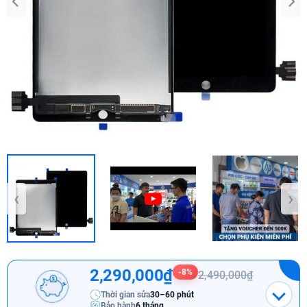
‹
›
2,290,000₫
-8%
2,490,000₫
Thời gian sửa
30–60 phút
Bảo hành
6 tháng