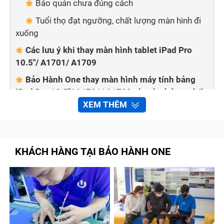
Bảo quản chưa đúng cách
Tuổi thọ đạt ngưỡng, chất lượng màn hình đi
xuống
Các lưu ý khi thay màn hình tablet iPad Pro
10.5"/ A1701/ A1709
Bảo Hành One thay màn hình máy tính bảng
iPad Pro 10.5"/ A1701/ A1709 nhanh chóng, chất
XEM THÊM
lượng
Quy trình sửa chữa, thay màn hình tablet iPad
Pro 10.5"/ A1701/ A1709 tại Bảo Hành One
KHÁCH HÀNG TẠI BẢO HÀNH ONE
Màn hình máy tính bảng là bộ phận giúp hiển thị các
hình ảnh một cách rõ nét, chân thực nhất. Tuy nhiên,
đây cũng là bộ phận hay gặp sự cố nhất. Nếu một
ngày, bạn lỡ tay làm rơi chiếc máy tính bảng iPad Pro
10.5"/ A1701/ A1709 thân yêu và màn hình bị bể, bị