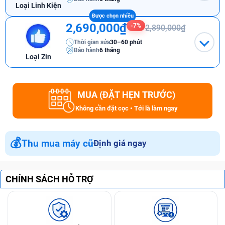
Loại Linh Kiện
2,690,000₫
-7%
2,890,000₫
Thời gian sửa
30–60 phút
Bảo hành
6 tháng
Loại Zin
MUA (ĐẶT HẸN TRƯỚC)
Không cần đặt cọc • Tới là làm ngay
💰
Thu mua máy cũ
Định giá ngay
CHÍNH SÁCH HỖ TRỢ