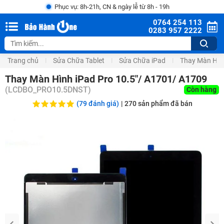
Phục vụ: 8h-21h, CN & ngày lễ từ 8h - 19h
0764 254 113
0283 957 2222
Trang chủ
Sửa Chữa Tablet
Sửa Chữa iPad
Thay Màn Hìn
Thay Màn Hình iPad Pro 10.5"/ A1701/ A1709
(
LCDBO_PRO10.5DNST
)
Còn hàng
(79 đánh giá)
|
270
sản phẩm đã bán