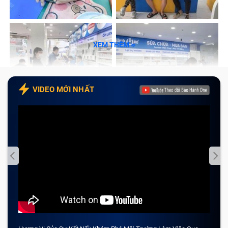
trầy xước, màn hình bị sọc, bị mất hình, bị vỡ tinh thể
lỏng, hay xuất hiện các đốm đen, hay thậm chí không
thể hiển thị màn hình thì đã đến lúc bạn nghĩ tới việc có
XEM THÊM
nên thay màn hình máy tính bảng iPad Pro 10.5"/
A1701/ A1709 hay không rồi đấy.
VIDEO MỚI NHẤT
Hướng dẫn xác định khi nào bạn cần
thay màn hình tablet iPad Pro 10.5"/
A1701/ A1709
Việc xác định được chính xác cần sửa chữa gì cho
máy tính bảng sẽ giúp bạn tiết kiệm được tới 30% chi
phí dịch vụ. Bạn hãy đọc tiếp để hiểu lý do vì sao nhé.
Khi nào phải thay màn hình tablet iPad Pro 10.5"/
A1701/ A1709?