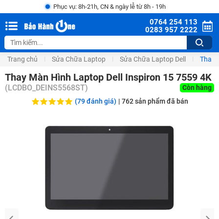
Phục vụ: 8h-21h, CN & ngày lễ từ 8h - 19h
0764 254 113
0283 957 2222
Trang chủ
Sửa Chữa Laptop
Sửa Chữa Laptop Dell
Thay 
Thay Màn Hình Laptop Dell Inspiron 15 7559 4K
(
LCDBO_DEINS5568ST
)
Còn hàng
(79 đánh giá)
|
762
sản phẩm đã bán