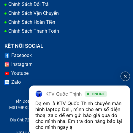
Chính Sách Đổi Trả
Chính Sách Vận Chuyển
Chính Sách Hoàn Tiền
Chính Sách Thanh Toán
KẾT NỐI SOCIAL
Facebook
Có nhiều nguyên nhân khiến màn hình laptop Dell
Instagram
Inspiron 15 7559 4K bị lỗi
Youtube
Bảo Hành One thay màn hình laptop
Zalo
Dell Inspiron 15 7559 4K nhanh chóng,
KTV Quốc Thịnh
ONLINE
chất lượng
Tên Doanh Nghiệp: CÔNG TY TNHH CITY ONE VIỆT NAM
Dạ em là KTV Quốc Thịnh chuyên màn 
MST/ĐKKD/QĐTL: 0316569346 do sở KHĐT TP.HCM cấp ngày
hình laptop Dell, mình cho em số điện 
14/04/2023
thoại zalo để em gửi báo giá qua đó 
Để tạo được dấu ấn trong lòng người tiêu dùng. Mỗi
Địa Chỉ: 721 Trường Chinh, Phường Tây Thạnh, Quận Tân Phú,
cho mình nha. Em tra đơn hàng báo lại 
trung tâm sửa chữa không chỉ quan tâm chất lượng
Thành phố Hồ Chí Minh, Việt Nam
cho mình ngay ạ 
Email: quoc@baohanhone.com | Điện Thoại: 18001236