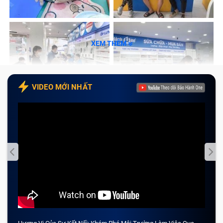
Vì màn hình là bộ phận rất mong manh nên cho dù bạn
là một người dùng sử dụng laptop cực kỳ cẩn thận thì
XEM THÊM
đôi khi cũng không tránh khỏi việc vô tình gây ra
những vấn đề rắc rối cho màn hình máy tính.
Hoặc là máy tính của bạn đã sự dụng quá lâu, sản
VIDEO MỚI NHẤT
phẩm nào cũng sẽ có vòng đời sử dụng, các linh kiện
trong laptop sẽ bị hao mòn theo thời gian nên việc
màn hình laptop Dell Inspiron 15 7559 4K gặp vấn đề
cũng là điều bình thường. Một số dấu hiệu khác bạn
có thể thấy rõ ràng như sau:
Khi sử dụng, màn hình bị giật và nhảy loạn xạ cho
thấy laptop Dell Inspiron 15 7559 4K đã bị lỗi giật
màn hình, cần được đưa đi kiểm tra và sửa chữa.
Màn hình xuất hiện các đường kẻ ngang, dọc màu