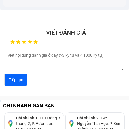
chắn màn hình bị lỗi gây ra.
VIẾT ĐÁNH GIÁ
CHI NHÁNH GẦN BẠN
Các lỗi màn hình máy tính Dell Inspiron 15 7559 4K
thường gặp
Chi nhánh 1. 1E Đường 3
Chi nhánh 2. 195
tháng 2, P. Vườn Lài,
Nguyễn Thái Học, P. Bến
Nếu máy tính Dell Inspiron 15 7559 4K của bạn có 1
Q.10, Tp.HCM.
Thành, Q.1, Tp.HCM.