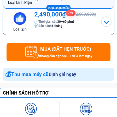
Loại Linh Kiện
2,490,000₫
-7%
2,690,000₫
Thời gian sửa
30–60 phút
Bảo hành
6 tháng
Loại Zin
MUA (ĐẶT HẸN TRƯỚC)
Không cần đặt cọc • Tới là làm ngay
💰
Thu mua máy cũ
Định giá ngay
CHÍNH SÁCH HỖ TRỢ