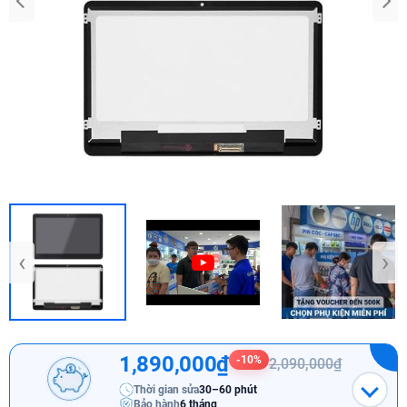
‹
›
1,890,000₫
-10%
2,090,000₫
Thời gian sửa
30–60 phút
Bảo hành
6 tháng