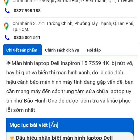
Chi nhánh 2. 195 Nguyễn Thái Học, P. Bến Thành, Q.1, Tp.HCM.
0327 998 188
Chi nhánh 3. 721 Trường Chinh, Phường Tây Thạnh, Q.Tân Phú,
Tp.HCM.
0835 001 511
Chi tiết sản phẩm
Chính sách dịch vụ
Hỏi đáp
🌟
Màn hình laptop Dell Inspiron 15 7559 4K bị nứt vỡ,
hay bị giật và hiển thị màn hình xanh, đó là các dấu
hiệu cảnh báo màn hình máy tính đang gặp vấn đề, bạn
cần mang máy đến các trung tâm sửa chữa laptop uy
tín như Bảo Hành One để được kiểm tra và khắc phục
lỗi sớm nhất.
Mục lục bài viết
[
Ẩn
]
Dấu hiệu nhận biết màn hình laptop Dell