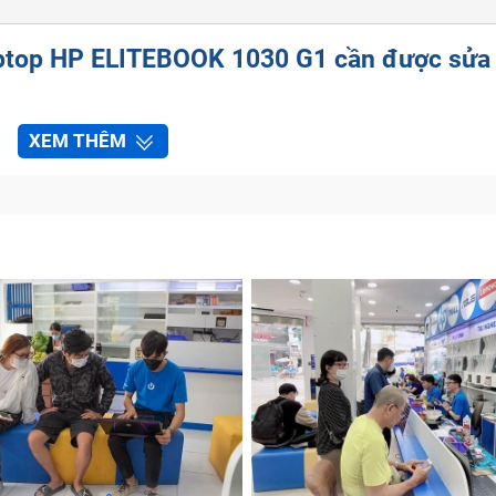
laptop HP ELITEBOOK 1030 G1 cần được sửa
XEM THÊM
cho dù bạn là một người dùng sử dụng laptop cực kỳ cẩn th
gây ra những vấn đề rắc rối cho màn hình máy tính.
u, sản phẩm nào cũng sẽ có vòng đời sử dụng, các linh kiện
 việc màn hình laptop HP ELITEBOOK 1030 G1 gặp vấn đề c
 có thể thấy rõ ràng như sau:
loạn xạ cho thấy laptop HP ELITEBOOK 1030 G1 đã bị lỗi gi
ữa.
, dọc màu xanh, đỏ,….và không vào được window. Lúc này, 
do ngoại lực tác động, bị rơi hay va đập mạnh. Bạn hãy ma
, tránh hỏng nặng khó sửa chữa.
ệu vấn đề: bạn bật máy tính HP ELITEBOOK 1030 G1 lên, như