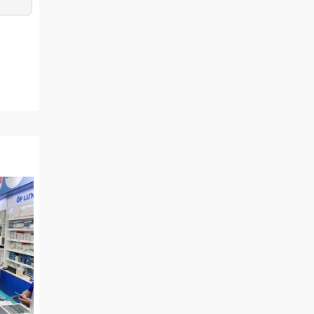
ận thì
 trong
ũng là
ật màn
có thể
ng máy
ng màn