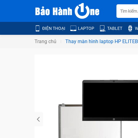
ĐIỆN THOẠI
LAPTOP
TABLET
W
Trang chủ
Thay màn hình laptop HP ELITEB