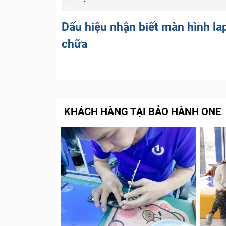
Dấu hiệu nhận biết màn hình 
chữa
Vì màn hình là bộ phận rất mong manh nên 
đôi khi cũng không tránh khỏi việc vô tình 
Hoặc là máy tính của bạn đã sự dụng quá lâ
KHÁCH HÀNG TẠI BẢO HÀNH ONE
laptop sẽ bị hao mòn theo thời gian nên
điều bình thường. Một số dấu hiệu khác bạn
Khi sử dụng, màn hình bị giật và nhảy 
hình, cần được đưa đi kiểm tra và sửa ch
Màn hình xuất hiện các đường kẻ ngang
máy tính của bạn bị gãy hoặc hở bẹ cáp 
tới trung tâm để kiểm tra xử lí sớm nhất
Màn hình bị tối đen cũng là một dấu hi