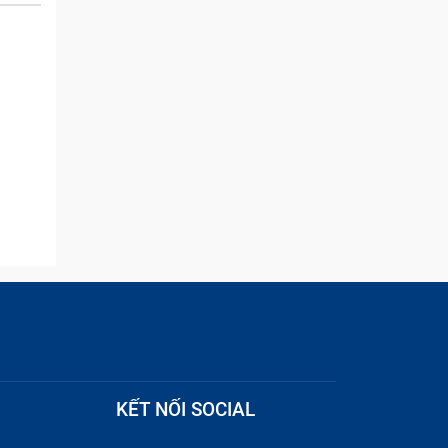
and they were able to
quickly remove the ads :)
o khác
bẹ cáp
ng còn
áp màn
 người
ện bên
KẾT NỐI SOCIAL