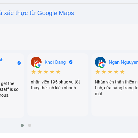
á xác thực từ Google Maps
sh
Khoi Đang
Ngan Nguuye
★★★★★
★★★★★
nhân viên 195 phục vụ tốt
Nhân viên thân thiện n
 get the
thay thế linh kiện nhanh
tình, cửa hàng trang tr
staff is so
mắt
rous.
máy tính HP ELITEBOOK 1030 G1 thường gặp
 có 1 trong những dấu hiệu trên thì tốt nhất bạn nên tìm 
hục ngay, tránh để lan rộng sang các kinh kiện khác, để cà