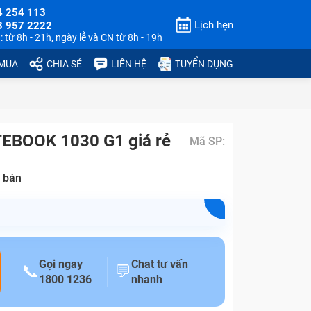
4 254 113
Lịch hẹn
3 957 2222
 từ 8h - 21h, ngày lễ và CN từ 8h - 19h
 MUA
CHIA SẺ
LIÊN HỆ
TUYỂN DỤNG
TEBOOK 1030 G1 giá rẻ
Mã SP:
 bán
Gọi ngay
Chat tư vấn
📞
💬
1800 1236
nhanh