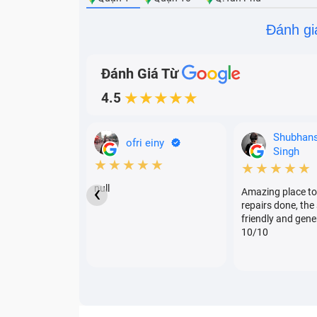
Đánh gi
Đánh Giá Từ
4.5
★★★★★
Shubhan
ofri einy
Singh
★★★★★
★★★★★
‹
null
Amazing place to
repairs done, the 
friendly and gene
10/10
Các lỗi màn hình 
Nếu máy tính HP ELITEBOOK 1030 G1 của bạn
trung tâm sửa chữa máy tính để được khắc p
thì càng tốn tiền hơn.