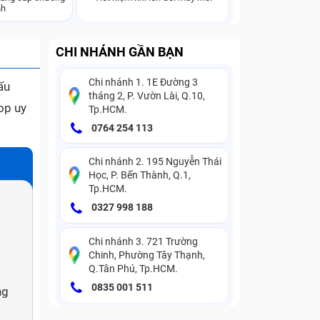
nh
CHI NHÁNH GẦN BẠN
Chi nhánh 1. 1E Đường 3
ấu
tháng 2, P. Vườn Lài, Q.10,
op uy
Tp.HCM.
0764 254 113
Chi nhánh 2. 195 Nguyễn Thái
Học, P. Bến Thành, Q.1,
Tp.HCM.
0327 998 188
Chi nhánh 3. 721 Trường
Chinh, Phường Tây Thạnh,
Q.Tân Phú, Tp.HCM.
0835 001 511
ng