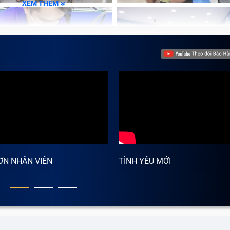
oạt động.
XEM THÊM
áng hay không có bất kỳ tín hiệu nào. Đây là dấu hiệu máy 
 trường hợp màn hình đã bị lỗi.
 bị lỏng cáp màn hình dẫn tới mất màu, gây khó khăn cho
những vệt ố và đốm mờ li ti. Lỗi này thường xuất hiện do tấ
ƠN NHÂN VIÊN
TÌNH YÊU MỚI