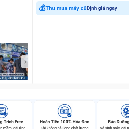
💰
Thu mua máy cũ
Định giá ngay
Bảo Hành One
›
g Trình Free
Hoàn Tiền 100% Hóa Đơn
Bảo Dưỡng
n mềm, cài ứng
Khi không hài lòng chất lượng
Vệ sinh máy, cài