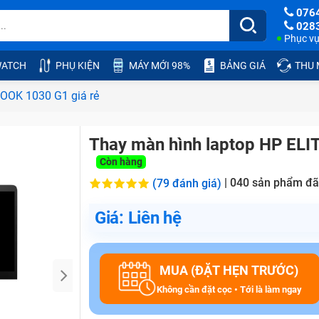
076
028
Phục vụ:
ATCH
PHỤ KIỆN
MÁY MỚI 98%
BẢNG GIÁ
THU
OOK 1030 G1 giá rẻ
Thay màn hình laptop HP ELI
Còn hàng
|
040
sản phẩm đã
(79 đánh giá)
Giá: Liên hệ
MUA (ĐẶT HẸN TRƯỚC)
Không cần đặt cọc • Tới là làm ngay