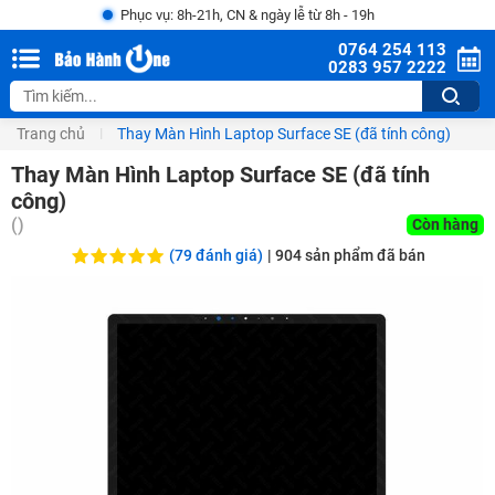
Phục vụ: 8h-21h, CN & ngày lễ từ 8h - 19h
0764 254 113
0283 957 2222
Trang chủ
Thay Màn Hình Laptop Surface SE (đã tính công)
Thay Màn Hình Laptop Surface SE (đã tính
công)
(
)
Còn hàng
(79 đánh giá)
|
904
sản phẩm đã bán