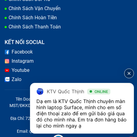
Chính Sách Vận Chuyển
Chính Sách Hoàn Tiền
Chính Sách Thanh Toán
KẾT NỐI SOCIAL
Facebook
Có nhiều nguyên nhân khiến màn hình laptop Surface
Instagram
SE (đã tính công) bị lỗi
Youtube
Bảo Hành One thay màn hình laptop
Zalo
Surface SE (đã tính công) nhanh
KTV Quốc Thịnh
ONLINE
chóng, chất lượng
Tên Doanh Nghiệp: CÔNG TY TNHH CITY ONE VIỆT NAM
Dạ em là KTV Quốc Thịnh chuyên màn 
MST/ĐKKD/QĐTL: 0316569346 do sở KHĐT TP.HCM cấp ngày
hình laptop Surface, mình cho em số 
14/04/2023
điện thoại zalo để em gửi báo giá qua 
Để tạo được dấu ấn trong lòng người tiêu dùng. Mỗi
Địa Chỉ: 721 Trường Chinh, Phường Tây Thạnh, Quận Tân Phú,
đó cho mình nha. Em tra đơn hàng báo 
trung tâm sửa chữa không chỉ quan tâm chất lượng
Thành phố Hồ Chí Minh, Việt Nam
lại cho mình ngay ạ
Email: quoc@baohanhone.com | Điện Thoại: 18001236
dịch vụ mà còn luôn phải đảm bảo giá thành rẻ nhất và