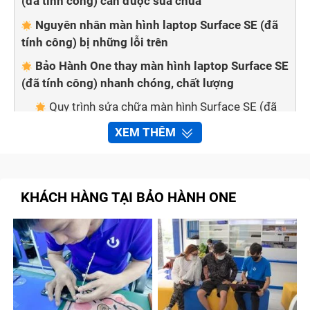
(đã tính công) cần được sửa chữa
Nguyên nhân màn hình laptop Surface SE (đã
tính công) bị những lỗi trên
Bảo Hành One thay màn hình laptop Surface SE
(đã tính công) nhanh chóng, chất lượng
Quy trình sửa chữa màn hình Surface SE (đã
tính công) tại trung tâm Bảo Hành One
XEM THÊM
Cam kết với khách hàng khi thay, sửa chữa
màn hình laptop Surface SE (đã tính công) tại cửa
hàng
KHÁCH HÀNG TẠI BẢO HÀNH ONE
Tạm kết
Dấu hiệu nhận biết màn hình laptop
Surface SE (đã tính công) cần được
sửa chữa