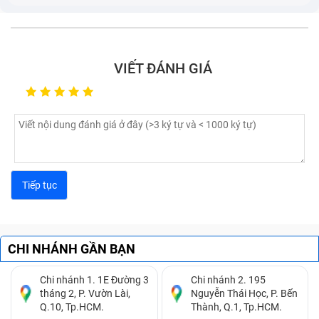
VIẾT ĐÁNH GIÁ
CHI NHÁNH GẦN BẠN
Các lỗi màn hình máy tính Surface SE (đã tính công)
thường gặp
Chi nhánh 1. 1E Đường 3
Chi nhánh 2. 195
tháng 2, P. Vườn Lài,
Nguyễn Thái Học, P. Bến
Nếu máy tính Surface SE (đã tính công) của bạn có 1
Q.10, Tp.HCM.
Thành, Q.1, Tp.HCM.
trong những dấu hiệu trên thì tốt nhất bạn nên tìm đế