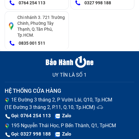
0764 254 113
0327 998 188
các trung tâm sửa chữa máy tính để được khắc phục
ngay, tránh để lan rộng sang các kinh kiện khác, để
Chi nhánh 3. 721 Trường
càng lâu thì càng tốn tiền hơn.
Chinh, Phường Tây
Thạnh, Q.Tân Phú,
Nguyên nhân màn hình laptop Surface
Tp.HCM.
0835 001 511
SE (đã tính công) bị những lỗi trên
Trong thời gian sử dụng, màn hình laptop Surface SE
(đã tính công) bị lỗi xuất phát từ nhiều nguyên do khác
UY TÍN LÀ SỐ 1
nhau chứ không chỉ do con người gây ra. Một số
nguyên nhân phổ biến nhất dưới đây:
HỆ THỐNG CỬA HÀNG
Trong quá trình sử dụng, vô tình bạn làm laptop bị
1E Đường 3 tháng 2, P Vườn Lài, Q10, Tp.HCM
(1E Đường 3 tháng 2, P.11, Q.10, Tp.HCM)
rơi hay va đập mạnh khiến máy bị gãy hoặc hở bẹ
cáp khiến cho màn hình xuất hiện các đường sọc
Gọi: 0764 254 113
Zalo
ngang và sọc dọc nhiều màu.
195 Nguyễn Thái Học, P Bến Thành, Q1, TpHCM
Sau thời gian dài sử dụng, tấm chắn bên trong
Gọi: 0327 998 188
Zalo
laptop Surface SE (đã tính công) bị mờ và màu