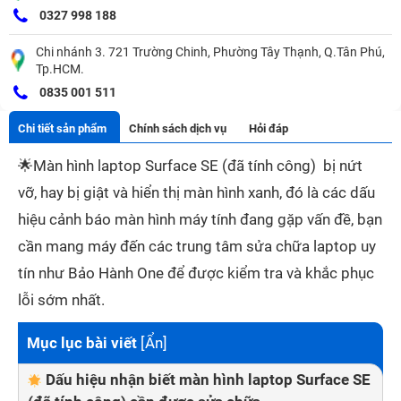
0327 998 188
Chi nhánh 3. 721 Trường Chinh, Phường Tây Thạnh, Q.Tân Phú,
Tp.HCM.
0835 001 511
Chi tiết sản phẩm
Chính sách dịch vụ
Hỏi đáp
🌟
Màn hình laptop Surface SE (đã tính công) bị nứt
vỡ, hay bị giật và hiển thị màn hình xanh, đó là các dấu
hiệu cảnh báo màn hình máy tính đang gặp vấn đề, bạn
cần mang máy đến các trung tâm sửa chữa laptop uy
tín như Bảo Hành One để được kiểm tra và khắc phục
lỗi sớm nhất.
Mục lục bài viết
[
Ẩn
]
Dấu hiệu nhận biết màn hình laptop Surface SE