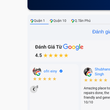
Quận 1
Quận 10
Q.Tân Phú
Đánh gi
Đánh Giá Từ
4.5
★★★★★
Shubhan
ofri einy
Singh
★★★★★
★★★★★
‹
null
Amazing place to
repairs done, the 
friendly and gene
10/10