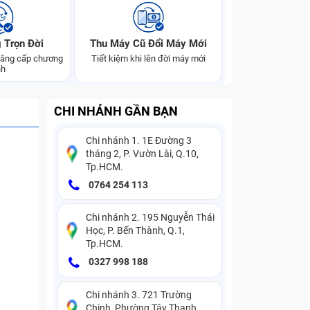
 Trọn Đời
Thu Máy Cũ Đổi Máy Mới
 nâng cấp chương
Tiết kiệm khi lên đời máy mới
nh
CHI NHÁNH GẦN BẠN
Chi nhánh 1. 1E Đường 3
tháng 2, P. Vườn Lài, Q.10,
Tp.HCM.
0764 254 113
Chi nhánh 2. 195 Nguyễn Thái
Học, P. Bến Thành, Q.1,
Tp.HCM.
0327 998 188
Chi nhánh 3. 721 Trường
Chinh, Phường Tây Thạnh,