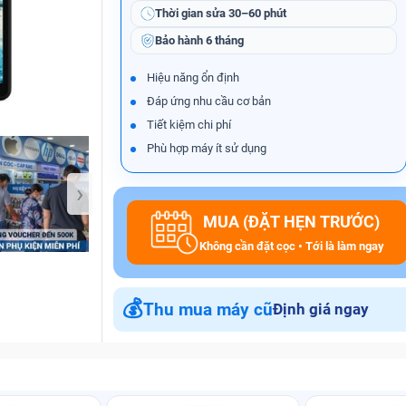
Thời gian sửa
30–60 phút
Bảo hành
6 tháng
Bảo Hành One
Hiệu năng ổn định
Đáp ứng nhu cầu cơ bản
Tiết kiệm chi phí
Phù hợp máy ít sử dụng
›
MUA (ĐẶT HẸN TRƯỚC)
Không cần đặt cọc • Tới là làm ngay
💰
Thu mua máy cũ
Định giá ngay