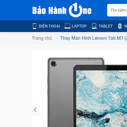
ĐIỆN THOẠI
LAPTOP
TABLET
W
Trang chủ
Thay Màn Hình Lenovo Tab M7 (