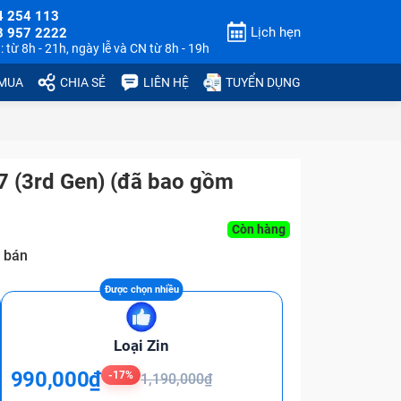
4 254 113
Lịch hẹn
3 957 2222
 từ 8h - 21h, ngày lễ và CN từ 8h - 19h
 MUA
CHIA SẺ
LIÊN HỆ
TUYỂN DỤNG
 (3rd Gen) (đã bao gồm
Còn hàng
 bán
Loại Zin
990,000₫
-17%
1,190,000₫