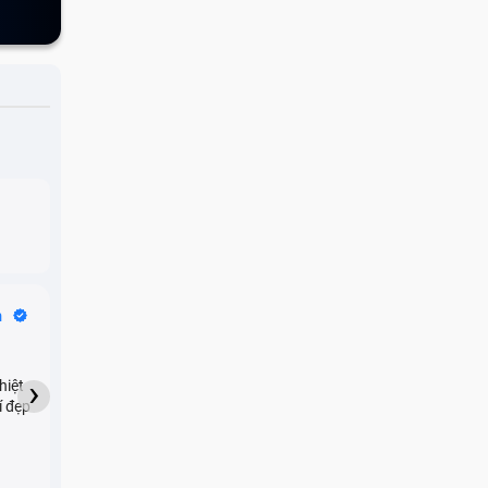
Bike Tours
n
Dragon
★★★★★
›
hiệt
My son downloaded some
í đẹp
games onto my phone,
which resulted in malicious
adware being installed and
preventing me from being