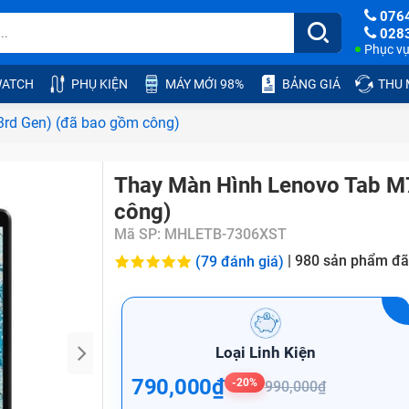
076
028
Phục vụ:
ATCH
PHỤ KIỆN
MÁY MỚI 98%
BẢNG GIÁ
THU
3rd Gen) (đã bao gồm công)
Thay Màn Hình Lenovo Tab M7
công)
Mã SP:
MHLETB-7306XST
|
980
sản phẩm đã
(79 đánh giá)
Loại Linh Kiện
790,000₫
-20%
990,000₫