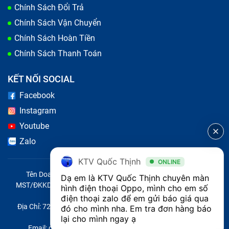
Chính Sách Đổi Trả
Chính Sách Vận Chuyển
Chính Sách Hoàn Tiền
Chính Sách Thanh Toán
KẾT NỐI SOCIAL
Facebook
Instagram
Youtube
Zalo
KTV Quốc Thịnh
ONLINE
Tên Doanh Nghiệp: CÔNG TY TNHH CITY ONE VIỆT NAM
Dạ em là KTV Quốc Thịnh chuyên màn 
MST/ĐKKD/QĐTL: 0316569346 do sở KHĐT TP.HCM cấp ngày
hình điện thoại Oppo, mình cho em số 
14/04/2023
điện thoại zalo để em gửi báo giá qua 
Địa Chỉ: 721 Trường Chinh, Phường Tây Thạnh, Quận Tân Phú,
đó cho mình nha. Em tra đơn hàng báo 
Thành phố Hồ Chí Minh, Việt Nam
lại cho mình ngay ạ
Email: quoc@baohanhone.com | Điện Thoại: 18001236