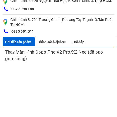
Chi nhánh 2. 195 Nguyễn Thái Học, P. Bến Thành, Q.1, Tp.HCM.
0327 998 188
Chi nhánh 3. 721 Trường Chinh, Phường Tây Thạnh, Q.Tân Phú,
Tp.HCM.
0835 001 511
Chi tiết sản phẩm
Chính sách dịch vụ
Hỏi đáp
Thay Màn Hình Oppo Find X2 Pro/X2 Neo (đã bao
gồm công)