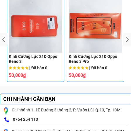
Kính Cường Lực 21D Oppo
Kính Cường Lực 21D Oppo
K
Reno 3
Reno 3 Pro
R
| Đã bán
0
| Đã bán
0
50,000₫
50,000₫
CHI NHÁNH GẦN BẠN
Chi nhánh 1. 1E Đường 3 tháng 2, P. Vườn Lài, Q.10, Tp.HCM.
0764 254 113