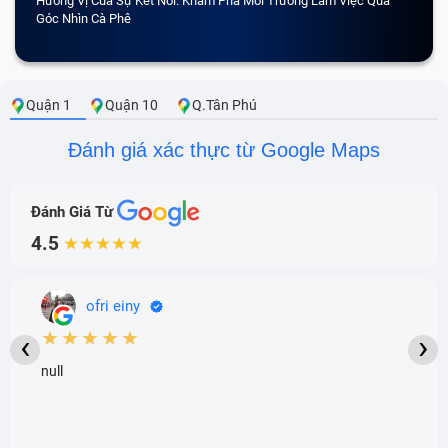
Hương Vị Của Sự Kết Nối: Khám Phá Môi Trường Làm Việc Qua
CẢM 
Góc Nhìn Cà Phê
Quận 1
Quận 10
Q.Tân Phú
Đánh giá xác thực từ Google Maps
Đánh Giá Từ
4.5
★★★★★
ofri einy
★★★★★
‹
›
null