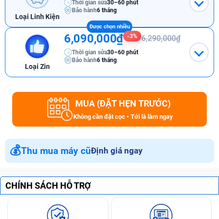
Thời gian sửa
30–60 phút
Bảo hành
6 tháng
Loại Linh Kiện
6,090,000₫
-3%
6,290,000₫
Thời gian sửa
30–60 phút
Bảo hành
6 tháng
Loại Zin
MUA (ĐẶT HẸN TRƯỚC)
Không cần đặt cọc • Tới là làm ngay
💰
Thu mua máy cũ
Định giá ngay
CHÍNH SÁCH HỖ TRỢ