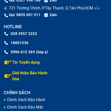
Gọi: 0327 998 188
Zalo
721 Trường Chinh, P.Tây Thạnh, Q.Tân Phú,HCM
Gọi: 0835 001 511
Zalo
HOTLINE
028 3957 2222
18001236
0906 612 369 (Góp ý)
Tin Tuyển dụng
Giới thiệu Bảo Hành
One
CHÍNH SÁCH
Chính Sách Bảo Hành
Chính Sách Bảo Mật