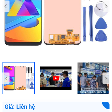
‹
›
Giá: Liên hệ