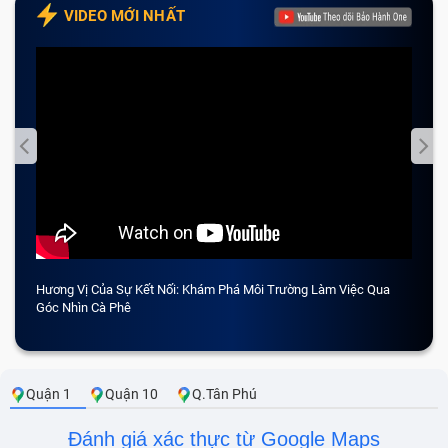
VIDEO MỚI NHẤT
Hương Vị Của Sự Kết Nối: Khám Phá Môi Trường Làm Việc Qua
CẢM 
Góc Nhìn Cà Phê
Quận 1
Quận 10
Q.Tân Phú
Đánh giá xác thực từ Google Maps