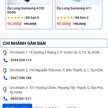
Ốp Lưng Samsung A10S
Ốp Lưng Samsung A11
Ố
DG90
| Đã bán
0
| Đã bán
0
90,000₫
90,000₫
190,000₫
190,000₫
CHI NHÁNH GẦN BẠN
Chi nhánh 1. 1E Đường 3 tháng 2, P. Vườn Lài, Q.10, Tp.HCM.
0764 254 113
Chi nhánh 2. 195 Nguyễn Thái Học, P. Bến Thành, Q.1, Tp.HCM.
0327 998 188
Chi nhánh 3. 721 Trường Chinh, Phường Tây Thạnh, Q.Tân Phú,
Tp.HCM.
0835 001 511