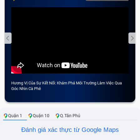
Hương Vị Của Sự Kết Nối: Khám Phá Môi Trường Làm Việc Qua
CẢM 
Góc Nhìn Cà Phê
Quận 1
Quận 10
Q.Tân Phú
Đánh giá xác thực từ Google Maps