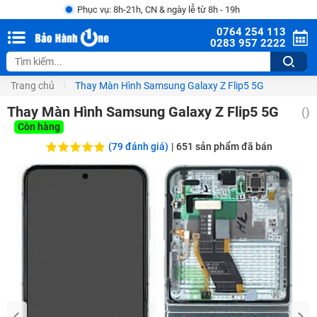
Phục vụ: 8h-21h, CN & ngày lễ từ 8h - 19h
0764 254 113
0283 957 2222
Trang chủ
Thay Màn Hình Samsung Galaxy Z Flip5 5G
Thay Màn Hình Samsung Galaxy Z Flip5 5G
(
)
Còn hàng
(79 đánh giá)
|
651
sản phẩm đã bán