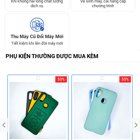
Khi không hài lòng chất lượng
Vệ sinh máy, cài nâng cấp
dịch vụ
chương trình
Thu Máy Cũ Đổi Máy Mới
Tiết kiệm khi lên đời máy mới
PHỤ KIỆN THƯỜNG ĐƯỢC MUA KÈM
53%
53%