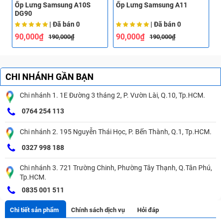
Ốp Lưng Samsung A10S
Ốp Lưng Samsung A11
Ố
DG90
| Đã bán
0
| Đã bán
0
90,000₫
90,000₫
190,000₫
190,000₫
CHI NHÁNH GẦN BẠN
Chi nhánh 1. 1E Đường 3 tháng 2, P. Vườn Lài, Q.10, Tp.HCM.
0764 254 113
Chi nhánh 2. 195 Nguyễn Thái Học, P. Bến Thành, Q.1, Tp.HCM.
0327 998 188
Chi nhánh 3. 721 Trường Chinh, Phường Tây Thạnh, Q.Tân Phú,
Tp.HCM.
0835 001 511
Chi tiết sản phẩm
Chính sách dịch vụ
Hỏi đáp