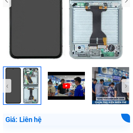
‹
›
Giá: Liên hệ