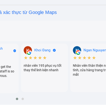
á xác thực từ Google Maps
sh
Khoi Đang
Ngan Nguuye
★★★★★
★★★★★
nhân viên 195 phục vụ tốt
Nhân viên thân thiện n
 get the
thay thế linh kiện nhanh
tình, cửa hàng trang tr
staff is so
mắt
rous.