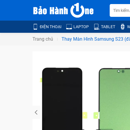
ĐIỆN THOẠI
LAPTOP
TABLET
W
Trang chủ
Thay Màn Hình Samsung S23 (đ