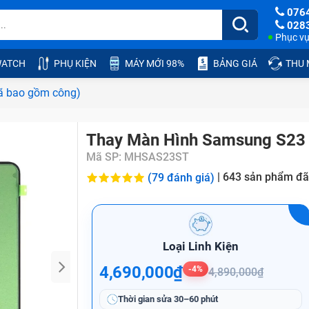
076
028
Phục vụ:
ATCH
PHỤ KIỆN
MÁY MỚI 98%
BẢNG GIÁ
THU
ã bao gồm công)
Thay Màn Hình Samsung S23 
Mã SP:
MHSAS23ST
|
643
sản phẩm đã
(79 đánh giá)
Loại Linh Kiện
4,690,000₫
-4%
4,890,000₫
Thời gian sửa
30–60 phút