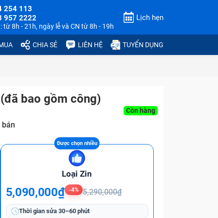
4 254 113
Lịch hẹn
3 957 2222
 từ 8h - 21h, ngày lễ và CN từ 8h - 19h
 MUA
CHIA SẺ
LIÊN HỆ
TUYỂN DỤNG
(đã bao gồm công)
Còn hàng
 bán
Loại Zin
5,090,000₫
-4%
5,290,000₫
Thời gian sửa
30–60 phút