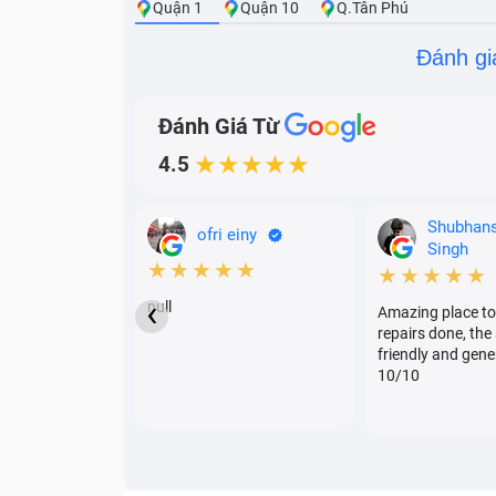
Quận 1
Quận 10
Q.Tân Phú
Đánh gi
Đánh Giá Từ
4.5
★★★★★
Shubhan
ofri einy
Singh
★★★★★
★★★★★
‹
null
Amazing place to
repairs done, the 
friendly and gene
10/10