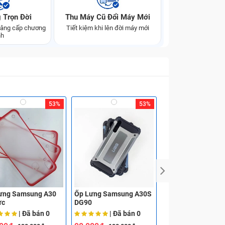
 Trọn Đời
Thu Máy Cũ Đổi Máy Mới
 nâng cấp chương
Tiết kiệm khi lên đời máy mới
nh
53%
53%
ưng Samsung A30
Ốp Lưng Samsung A30S
Ốp Lưng Samsung
ực
DG90
| Đã bán
0
| Đã bán
0
| Đã bá