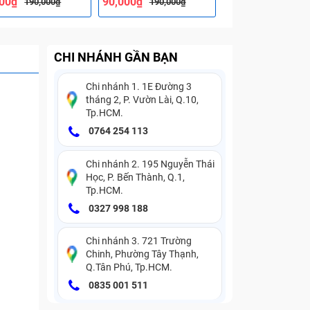
000₫
90,000₫
90,000₫
190,000₫
190,000₫
190,000
CHI NHÁNH GẦN BẠN
Chi nhánh 1. 1E Đường 3
tháng 2, P. Vườn Lài, Q.10,
Tp.HCM.
0764 254 113
Chi nhánh 2. 195 Nguyễn Thái
Học, P. Bến Thành, Q.1,
Tp.HCM.
0327 998 188
Chi nhánh 3. 721 Trường
Chinh, Phường Tây Thạnh,
Q.Tân Phú, Tp.HCM.
0835 001 511