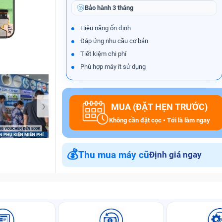
Bảo hành
3 tháng
Hiệu năng ổn định
Đáp ứng nhu cầu cơ bản
Bảo Hành One
Tiết kiệm chi phí
Phù hợp máy ít sử dụng
›
MUA (ĐẶT HẸN TRƯỚC)
Không cần đặt cọc • Tới là làm ngay
💰
Thu mua máy cũ
Định giá ngay