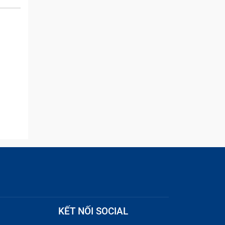
issue but I brought it in here
and they were able to
quickly remove the ads :)
KẾT NỐI SOCIAL