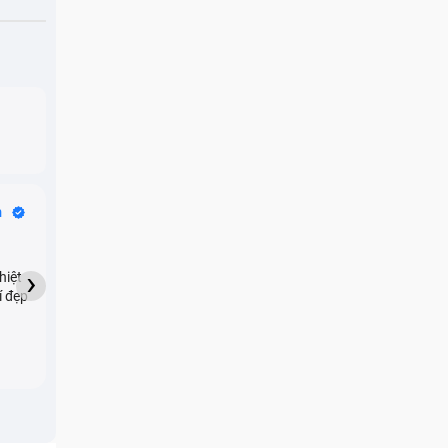
Bike Tours
n
Dragon
★★★★★
›
hiệt
My son downloaded some
í đẹp
games onto my phone,
which resulted in malicious
adware being installed and
preventing me from being
able to do anything as a
new ad would display every
few seconds. Removing the
games didn't resolve the