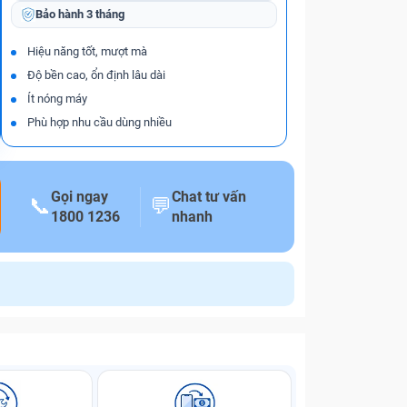
Bảo hành
3 tháng
Hiệu năng tốt, mượt mà
Độ bền cao, ổn định lâu dài
Ít nóng máy
Phù hợp nhu cầu dùng nhiều
Gọi ngay
Chat tư vấn
📞
💬
1800 1236
nhanh