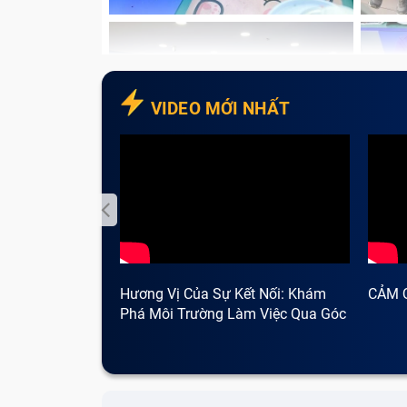
VIDEO MỚI NHẤT
Hương Vị Của Sự Kết Nối: Khám
CẢM 
Phá Môi Trường Làm Việc Qua Góc
Nhìn Cà Phê