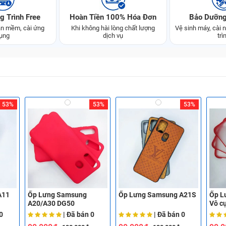
g Trình Free
Hoàn Tiền 100% Hóa Đơn
Bảo Dưỡng
n mềm, cài ứng
Khi không hài lòng chất lượng
Vệ sinh máy, cài
ụng
dịch vụ
trì
53%
53%
53%
A11
Ốp Lưng Samsung
Ốp Lưng Samsung A21S
Ốp L
A20/A30 DG50
Vô c
0
| Đã bán
0
| Đã bán
0